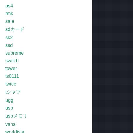
ps4
rmk
sale
sdカード
sk2
ssd
supreme
switch
tower
ts0111
twice
tシャツ
ugg
usb
usbメモリ
vans
worldista