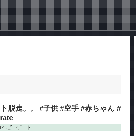
脱走。。 #子供 #空手 #赤ちゃん #
ate
ベビーゲート