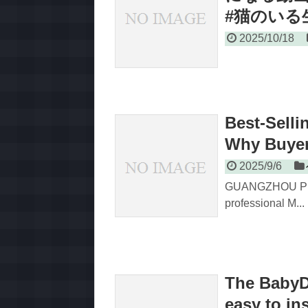
#猫のいる
2025/10/18
Best-Selli
Why Buyer
2025/9/6
GUANGZHOU PRO
professional M...
The BabyDa
easy to in