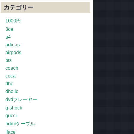
カテゴリー
1000円
3ce
a4
adidas
airpods
bts
coach
coca
dhc
dholic
dvdプレーヤー
g-shock
gucci
hdmiケーブル
iface