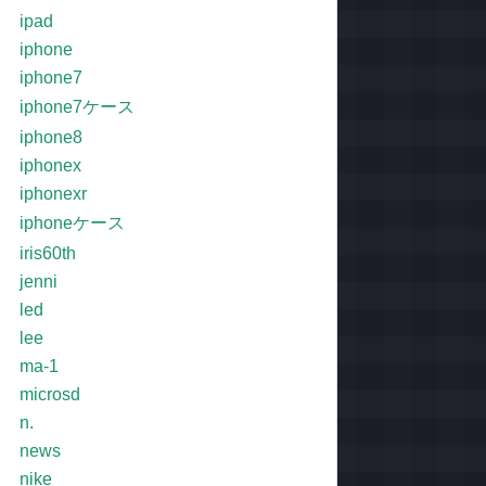
ipad
iphone
iphone7
iphone7ケース
iphone8
iphonex
iphonexr
iphoneケース
iris60th
jenni
led
lee
ma-1
microsd
n.
news
nike