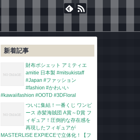
新着記事
財布ポシェット アミティエ
amitie 日本製 #mitsukistaff
#Japan #ファッション
#fashion #かわいい
#kawaiifashion #OOTD #3DFloral
ついに集結！一番くじ ワンピ
ース 赤髪海賊団 A賞～D賞 フ
ィギュア！圧倒的な存在感を
再現したフィギュアが
MASTERLISE EXPIECEで立体化！【フ