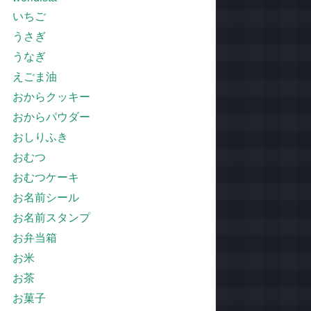
いちご
うさぎ
うなぎ
えごま油
おからクッキー
おからパウダー
おしりふき
おむつ
おむつケーキ
お名前シール
お名前スタンプ
お弁当箱
お米
お茶
お菓子