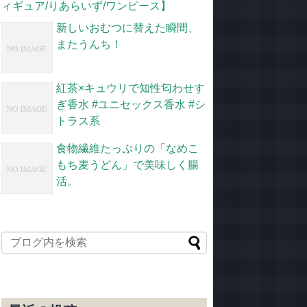
ィギュア/りあらいず/ワンピース】
新しいおむつに替えた瞬間、
またうんち！
紅茶×キュウリで知性匂わせす
ぎ香水 #ユニセックス香水 #シ
トラス系
食物繊維たっぷりの「なめこ
もち麦うどん」で美味しく腸
活。