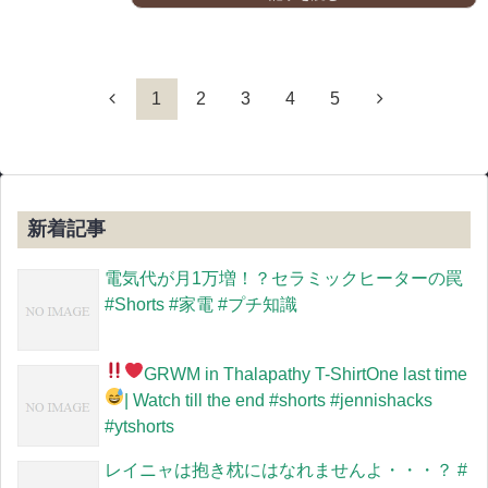
1
2
3
4
5
新着記事
電気代が月1万増！？セラミックヒーターの罠
#Shorts #家電 #プチ知識
GRWM in Thalapathy T-Shirt
One last time
| Watch till the end
#shorts #jennishacks
#ytshorts
レイニャは抱き枕にはなれませんよ・・・？ #