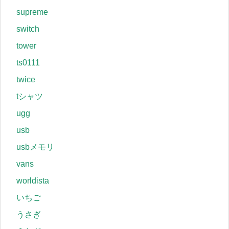
supreme
switch
tower
ts0111
twice
tシャツ
ugg
usb
usbメモリ
vans
worldista
いちご
うさぎ