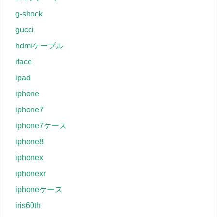
g-shock
gucci
hdmiケーブル
iface
ipad
iphone
iphone7
iphone7ケース
iphone8
iphonex
iphonexr
iphoneケース
iris60th