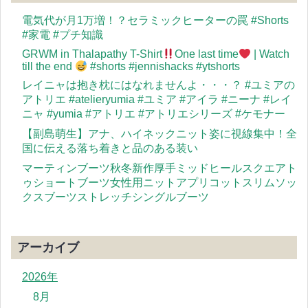
電気代が月1万増！？セラミックヒーターの罠 #Shorts
#家電 #プチ知識
GRWM in Thalapathy T-Shirt
One last time
| Watch
till the end
#shorts #jennishacks #ytshorts
レイニャは抱き枕にはなれませんよ・・・？ #ユミアの
アトリエ #atelieryumia #ユミア #アイラ #ニーナ #レイ
ニャ #yumia #アトリエ #アトリエシリーズ #ケモナー
【副島萌生】アナ、ハイネックニット姿に視線集中！全
国に伝える落ち着きと品のある装い
マーティンブーツ秋冬新作厚手ミッドヒールスクエアト
ゥショートブーツ女性用ニットアプリコットスリムソッ
クスブーツストレッチシングルブーツ
アーカイブ
2026年
8月