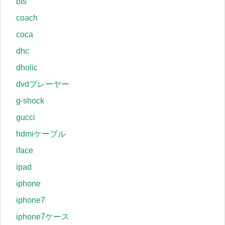
bts
coach
coca
dhc
dholic
dvdプレーヤー
g-shock
gucci
hdmiケーブル
iface
ipad
iphone
iphone7
iphone7ケース