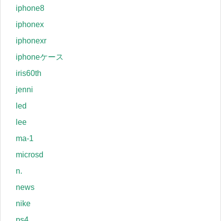
iphone8
iphonex
iphonexr
iphoneケース
iris60th
jenni
led
lee
ma-1
microsd
n.
news
nike
ps4