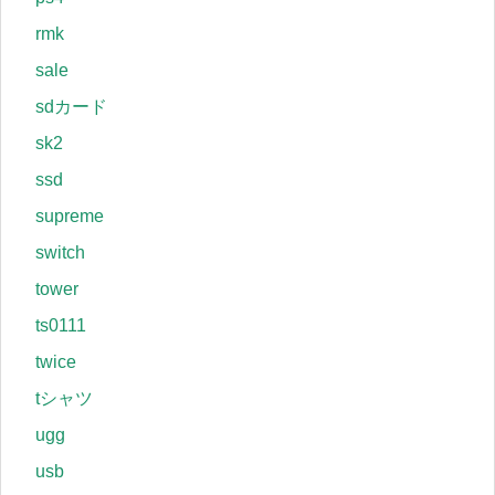
rmk
sale
sdカード
sk2
ssd
supreme
switch
tower
ts0111
twice
tシャツ
ugg
usb