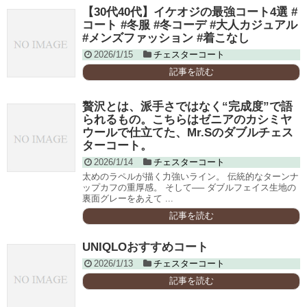
【30代40代】イケオジの最強コート4選 #
コート #冬服 #冬コーデ #大人カジュアル
#メンズファッション #着こなし
2026/1/15
チェスターコート
記事を読む
贅沢とは、派手さではなく“完成度”で語
られるもの。こちらはゼニアのカシミヤ
ウールで仕立てた、Mr.Sのダブルチェス
ターコート。
2026/1/14
チェスターコート
太めのラペルが描く力強いライン。 伝統的なターンナ
ップカフの重厚感。 そして── ダブルフェイス生地の
裏面グレーをあえて ...
記事を読む
UNIQLOおすすめコート
2026/1/13
チェスターコート
記事を読む