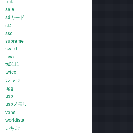
rmk
sale
sdカード
sk2
ssd
supreme
switch
tower
ts0111
twice
tシャツ
ugg
usb
usbメモリ
vans
worldista
いちご