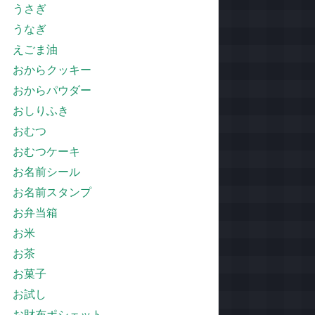
うさぎ
うなぎ
えごま油
おからクッキー
おからパウダー
おしりふき
おむつ
おむつケーキ
お名前シール
お名前スタンプ
お弁当箱
お米
お茶
お菓子
お試し
お財布ポシェット