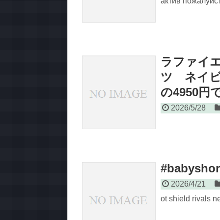
актив пожалуйст
ラファイ
ツ ネイビー 
の4950円
2026/5/28
#babyshor
2026/4/21
ot shield rivals n