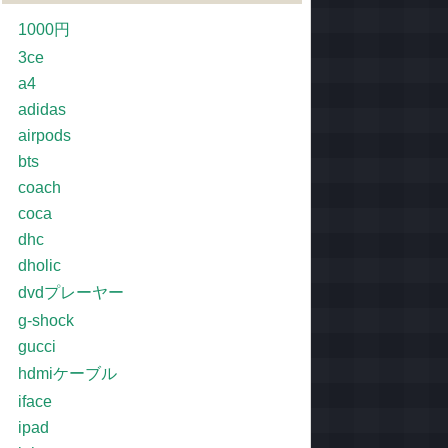
1000円
3ce
a4
adidas
airpods
bts
coach
coca
dhc
dholic
dvdプレーヤー
g-shock
gucci
hdmiケーブル
iface
ipad