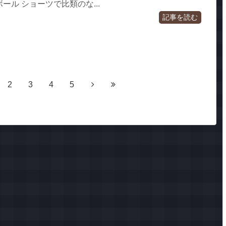
ーボール ショーツで比類のな...
記事を読む
2
3
4
5