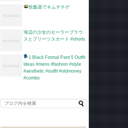
炊飯器でキムチチゲ
海辺の少女のセーラーブラウ
スとプリーツスカート #shorts
1 Black Formal Pant 5 Outfit
Ideas #mens #fashion #style
#aesthetic #outfit #oldmoney
#combo