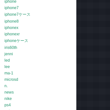
iphone
iphone7
iphone7ケース
iphone8
iphonex
iphonexr
iphoneケース
iris60th
jenni
led
lee
ma-1
microsd
n.
news
nike
ps4