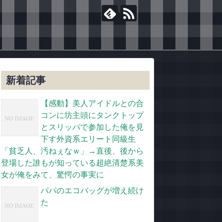
新着記事
【感動】美人アイドルとの合
コンに坊主頭にタンクトップ
とスリッパで参加した俺を見
下す外資系エリート同級生
「貧乏人、汚ねぇなｗ」→直後、後から
登場した誰もが知っている超絶清楚系美
女が俺をみて、驚愕の事実に
パパのエコバッグが増え続け
た