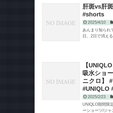
肝斑vs肝
#shorts
2025/4/10
あんまり知られ
日、2日で消えるこ
【UNIQ
吸水ショー
ニクロ】 
#UNIQL
2025/2/23
UNIQLO期間
ーショーツ/ジャス