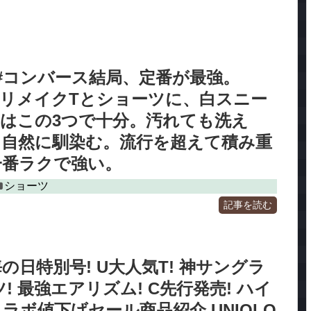
#コンバース結局、定番が最強。
RのリメイクTとショーツに、白スニー
はこの3つで十分。汚れても洗え
も自然に馴染む。流行を超えて積み重
一番ラクで強い。
ショーツ
記事を読む
の日特別号! U大人気T! 神サングラ
! 最強エアリズム! C先行発売! ハイ
ラボ値下げセール商品紹介 UNIQLO