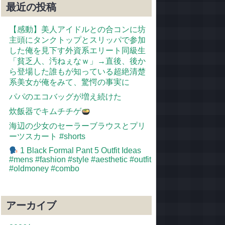
最近の投稿
【感動】美人アイドルとの合コンに坊
主頭にタンクトップとスリッパで参加
した俺を見下す外資系エリート同級生
「貧乏人、汚ねぇなｗ」→直後、後か
ら登場した誰もが知っている超絶清楚
系美女が俺をみて、驚愕の事実に
パパのエコバッグが増え続けた
炊飯器でキムチチゲ
海辺の少女のセーラーブラウスとプリ
ーツスカート #shorts
1 Black Formal Pant 5 Outfit Ideas
#mens #fashion #style #aesthetic #outfit
#oldmoney #combo
アーカイブ