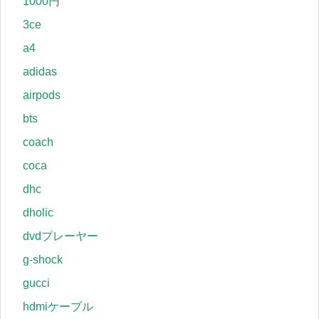
1000円
3ce
a4
adidas
airpods
bts
coach
coca
dhc
dholic
dvdプレーヤー
g-shock
gucci
hdmiケーブル