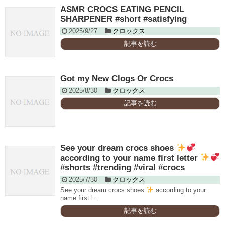
ASMR CROCS EATING PENCIL
SHARPENER #short #satisfying
2025/9/27
クロックス
記事を読む
Got my New Clogs Or Crocs
2025/8/30
クロックス
記事を読む
See your dream crocs shoes
according to your name first letter
#shorts #trending #viral #crocs
2025/7/30
クロックス
See your dream crocs shoes
according to your
name first l...
記事を読む