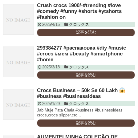
Crush crocs 1900/-#trending #love
#comedy #funny #shorts #ytshorts
#fashion on
2025/4/15
クロックス
記事を読む
299384277 #распаковка #diy #music
#crocs #мем #beauty #smartphone
#home
2025/3/18
クロックス
記事を読む
Crocs Business – 50k Se 60 Lakh
#business #businessideas
2025/1/29
クロックス
Jab Muje Pata Chala #business #businessideas
crocs,crocs slipper,cro...
記事を読む
AUMENTEI MINHA COLEÇÃO DE