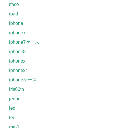
iface
ipad
iphone
iphone7
iphone7ケース
iphone8
iphonex
iphonexr
iphoneケース
iris60th
jenni
led
lee
ma-1