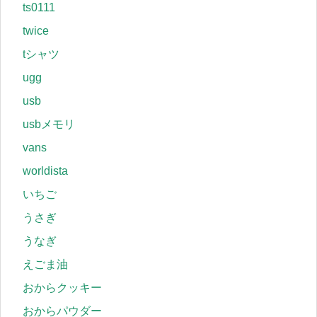
ts0111
twice
tシャツ
ugg
usb
usbメモリ
vans
worldista
いちご
うさぎ
うなぎ
えごま油
おからクッキー
おからパウダー