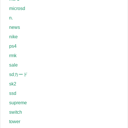
microsd
n.
news
nike
ps4
rmk
sale
sdカード
sk2
ssd
supreme
switch
tower