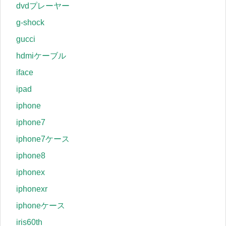
dvdプレーヤー
g-shock
gucci
hdmiケーブル
iface
ipad
iphone
iphone7
iphone7ケース
iphone8
iphonex
iphonexr
iphoneケース
iris60th