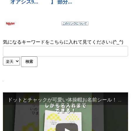
気になるキーワードをこちらに入れて見てください↓(^_^)
ドットとチャックが可愛い体操帽お名前シール！ #ドット #チェック #カラフル #お名前シール #Shorts