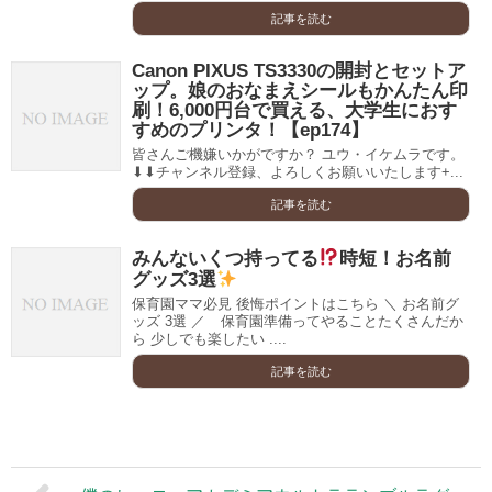
記事を読む
Canon PIXUS TS3330の開封とセットア
ップ。娘のおなまえシールもかんたん印
刷！6,000円台で買える、大学生におす
すめのプリンタ！【ep174】
皆さんご機嫌いかがですか？ ユウ・イケムラです。
⬇︎⬇︎チャンネル登録、よろしくお願いいたします+...
記事を読む
みんないくつ持ってる
時短！お名前
グッズ3選
保育園ママ必見 後悔ポイントはこちら ＼ お名前グ
ッズ 3選 ／⠀ 保育園準備ってやることたくさんだか
ら 少しでも楽したい ....
記事を読む