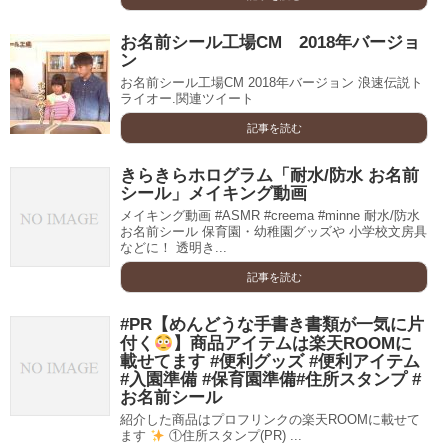
お名前シール工場CM 2018年バージョ
ン
お名前シール工場CM 2018年バージョン 浪速伝説ト
ライオー.関連ツイート
記事を読む
きらきらホログラム「耐水/防水 お名前
シール」メイキング動画
メイキング動画 #ASMR #creema #minne 耐水/防水
お名前シール 保育園・幼稚園グッズや 小学校文房具
などに！ 透明き...
記事を読む
#PR【めんどうな手書き書類が一気に片
付く
】商品アイテムは楽天ROOMに
載せてます #便利グッズ #便利アイテム
#入園準備 #保育園準備#住所スタンプ #
お名前シール
紹介した商品はプロフリンクの楽天ROOMに載せて
ます
①住所スタンプ(PR) ...