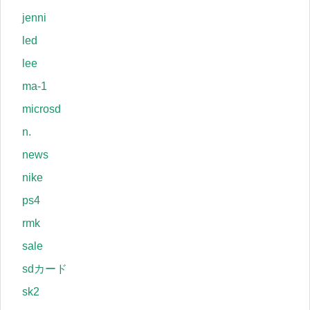
jenni
led
lee
ma-1
microsd
n.
news
nike
ps4
rmk
sale
sdカード
sk2