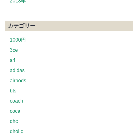
2018年
カテゴリー
1000円
3ce
a4
adidas
airpods
bts
coach
coca
dhc
dholic