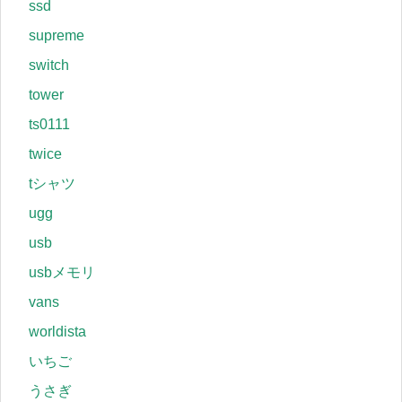
ssd
supreme
switch
tower
ts0111
twice
tシャツ
ugg
usb
usbメモリ
vans
worldista
いちご
うさぎ