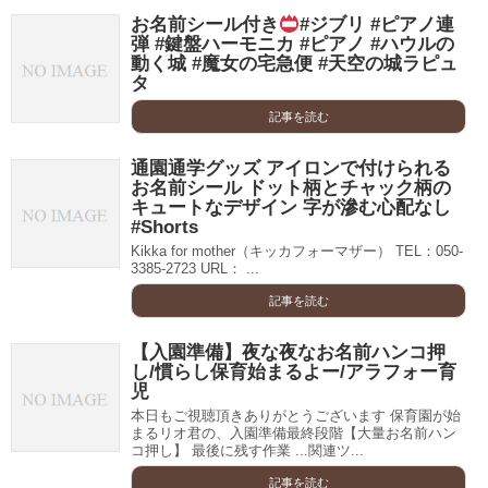
お名前シール付き
#ジブリ #ピアノ連
弾 #鍵盤ハーモニカ #ピアノ #ハウルの
動く城 #魔女の宅急便 #天空の城ラピュ
タ
記事を読む
通園通学グッズ アイロンで付けられる
お名前シール ドット柄とチャック柄の
キュートなデザイン 字が滲む心配なし
#Shorts
Kikka for mother（キッカフォーマザー） TEL：050-
3385-2723 URL： ...
記事を読む
【入園準備】夜な夜なお名前ハンコ押
し/慣らし保育始まるよー/アラフォー育
児
本日もご視聴頂きありがとうございます 保育園が始
まるリオ君の、入園準備最終段階【大量お名前ハン
コ押し】 最後に残す作業 ...関連ツ...
記事を読む