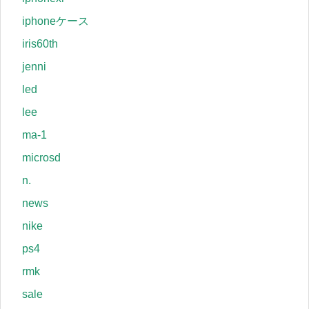
iphoneケース
iris60th
jenni
led
lee
ma-1
microsd
n.
news
nike
ps4
rmk
sale