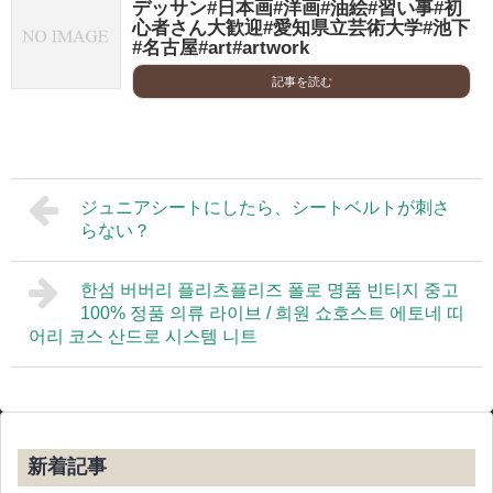
デッサン#日本画#洋画#油絵#習い事#初
心者さん大歓迎#愛知県立芸術大学#池下
#名古屋#art#artwork
記事を読む
ジュニアシートにしたら、シートベルトが刺さ
らない？
한섬 버버리 플리츠플리즈 폴로 명품 빈티지 중고
100% 정품 의류 라이브 / 희원 쇼호스트 에토네 띠
어리 코스 산드로 시스템 니트
新着記事