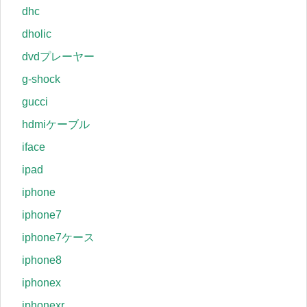
dhc
dholic
dvdプレーヤー
g-shock
gucci
hdmiケーブル
iface
ipad
iphone
iphone7
iphone7ケース
iphone8
iphonex
iphonexr