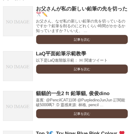
お父さんが私の新しい鉛筆の先を切った
お父さん、なぜ私の新しい鉛筆の先を切っているの
ですか？鉛筆を削るのにどれくらい時間がかかるか
知っていますか？いいえ、 ...
記事を読む
LaQ平面鉛筆示範教學
以下是LaQ進階版示範： ￼ 関連ツイート
記事を読む
貓貓的一生2 ft 鉛筆貓, 俊俊dino
嘉賓: @PencilCAT1108 @PurpledinoJunJun 訂閱能
破5000嗎? :D 靈感來源: 林格, pencil ...
記事を読む
Top 3
Try Now Blue Pink Colour