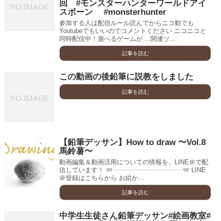
回 #モンスターハンターワールドアイ
スボーン #monsterhunter
参加する人は配信ルール読んでからニコ動でも
Youtubeでもいいのでコメントください ニコニコと
同時配信中！遊べるゲームが ...関連ツ...
記事を読む
この動画の後鉛筆に説教をしました
記事を読む
【鉛筆デッサン】How to draw 〜Vol.8
馬鈴薯〜
動画編集＆動画活用についての情報を、LINE＠で配
信しています！ ୨୧┈┈┈┈┈┈┈┈┈┈┈୨୧ LINE
＠登録はこちらから お絵か...
記事を読む
中学生生徒さん鉛筆デッサン#絵画教室#