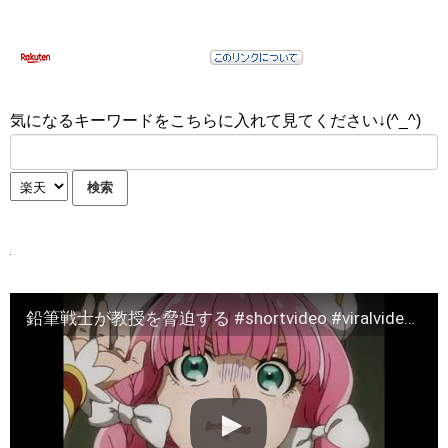
気になるキーワードをこちらに入れて見てください↓(^_^)
鉛筆戦士が教授を脅迫する #shortvideo #viralvideo #comentarios #cartoonfilm