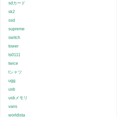
sdカード
sk2
ssd
supreme
switch
tower
ts0111
twice
tシャツ
ugg
usb
usbメモリ
vans
worldista