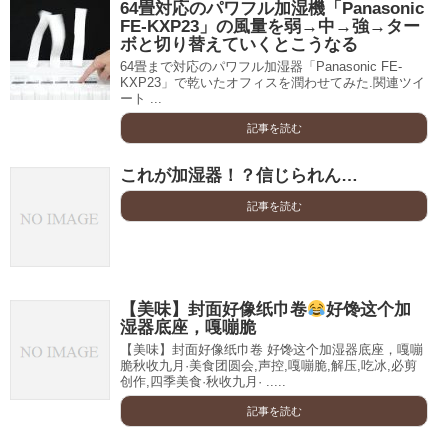
64畳対応のパワフル加湿機「Panasonic
FE-KXP23」の風量を弱→中→強→ター
ボと切り替えていくとこうなる
64畳まで対応のパワフル加湿器「Panasonic FE-
KXP23」で乾いたオフィスを潤わせてみた.関連ツイ
ート ...
記事を読む
これが加湿器！？信じられん…
記事を読む
【美味】封面好像纸巾卷
好馋这个加
湿器底座，嘎嘣脆
【美味】封面好像纸巾卷 好馋这个加湿器底座，嘎嘣
脆秋收九月·美食团圆会,声控,嘎嘣脆,解压,吃冰,必剪
创作,四季美食·秋收九月· .....
記事を読む