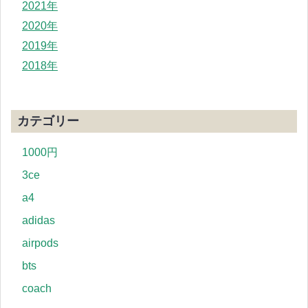
2021年
2020年
2019年
2018年
カテゴリー
1000円
3ce
a4
adidas
airpods
bts
coach