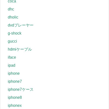
coca
dhc
dholic
dvdプレーヤー
g-shock
gucci
hdmiケーブル
iface
ipad
iphone
iphone7
iphone7ケース
iphone8
iphonex