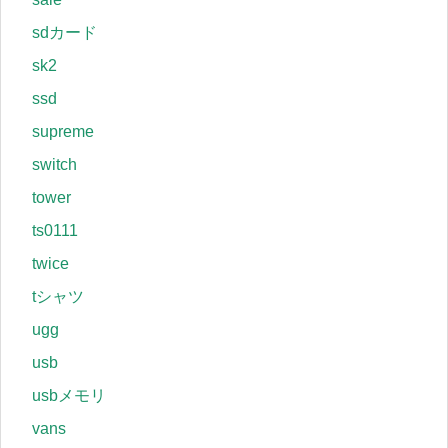
sdカード
sk2
ssd
supreme
switch
tower
ts0111
twice
tシャツ
ugg
usb
usbメモリ
vans