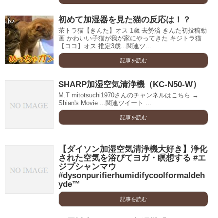
初めて加湿器を見た猫の反応は！？
茶トラ猫【きんた】オス 1歳 去勢済 きんた初投稿動
画 かわいい子猫が我が家にやってきた キジトラ猫
【ココ】オス 推定3歳...関連ツ...
記事を読む
SHARP加湿空気清浄機（KC-N50-W）
M.T mitotsuchi1970さんのチャンネルはこちら →
Shian's Movie ...関連ツイート ...
記事を読む
【ダイソン加湿空気清浄機大好き】浄化
された空気を浴びてヨガ・瞑想する #エ
ジプシャンマウ
#dysonpurifierhumidifycoolformaldeh
yde™
記事を読む