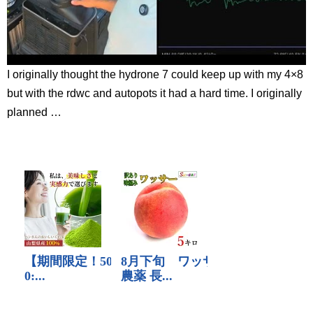
I originally thought the hydrone 7 could keep up with my 4×8
but with the rdwc and autopots it had a hard time. I originally
planned …