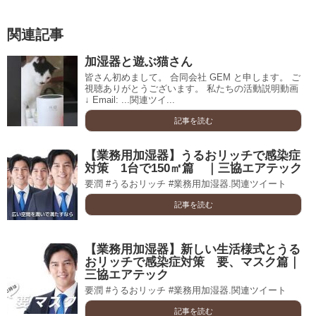
関連記事
加湿器と遊ぶ猫さん
皆さん初めまして。 合同会社 GEM と申します。 ご
視聴ありがとうございます。 私たちの活動説明動画
↓ Email: ...関連ツイ...
記事を読む
【業務用加湿器】うるおリッチで感染症
対策 1台で150㎡篇 ｜三協エアテック
要潤 #うるおリッチ #業務用加湿器.関連ツイート
記事を読む
【業務用加湿器】新しい生活様式とうる
おリッチで感染症対策 要、マスク篇｜
三協エアテック
要潤 #うるおリッチ #業務用加湿器.関連ツイート
記事を読む