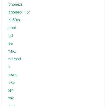
iphonexr
iphoneケース
iris60th
jenni
led
lee
ma-1
microsd
n.
news
nike
ps4
rmk
sale