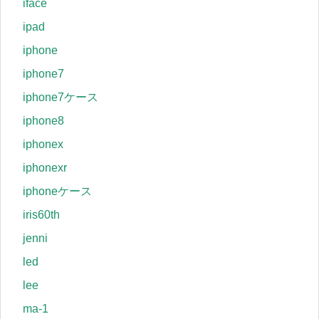
iface
ipad
iphone
iphone7
iphone7ケース
iphone8
iphonex
iphonexr
iphoneケース
iris60th
jenni
led
lee
ma-1