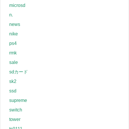
microsd
n.
news
nike
ps4
rmk
sale
sdカード
sk2
ssd
supreme
switch
tower
ts0111