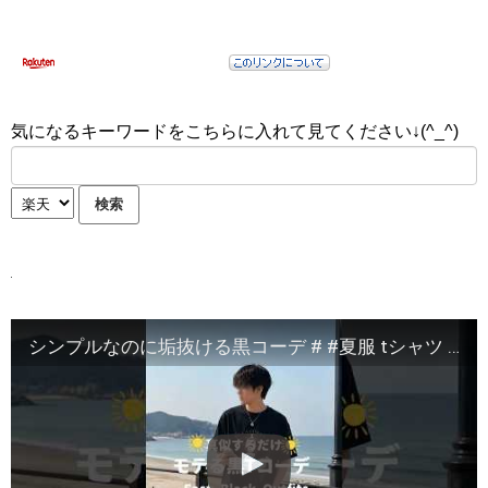
気になるキーワードをこちらに入れて見てください↓(^_^)
シンプルなのに垢抜ける黒コーデ # #夏服 tシャツ #ファッション #メンズコーデ #夏コーデ