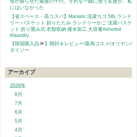
母が握らせた最後の千円。それを一緒に使う友達が、私
にはいなかった
【省スペース・高コスパ】Manaric 洗濯カゴ 58L ランド
リー バスケット 折りたたみ ランドリーかご 洗濯バスケ
ット 折り畳み式 衣類収納 撥水加工 大容量#shorts#
#laundry
【韓国購入品
】開封＆レビュー/薬局コスメ/オリヤン/
ダイソー
アーカイブ
2026年
8月
7月
6月
5月
4月