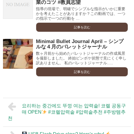
業のコツ #教員志望
指導の現場で、明確でシンプルな指示がいかに重要
かを考えたことがありますか？この動画では、一つ
の指示で一つの行動を ...
記事を読む
Minimal Bullet Journal April – シンプ
ルな４月のバレットジャーナル
数ヶ月前から始めたバレットジャーナルの作成風景
を撮影しました。 終始ピンボケ状態で見にくく申し
訳ありません。 私のバレットジャーナル.....
記事を読む
요리하는 중간에도 뚜껑 여는 압력솥! 코렐 공동구
매 OPEN
#코렐압력솥 #압력솥추천 #주방템추
천