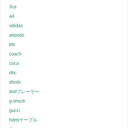
3ce
a4
adidas
airpods
bts
coach
coca
dhc
dholic
dvdプレーヤー
g-shock
gucci
hdmiケーブル