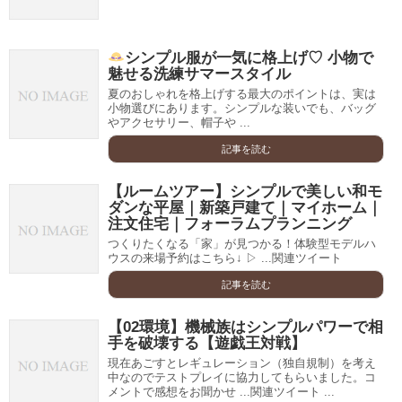
シンプル服が一気に格上げ♡ 小物で
魅せる洗練サマースタイル
夏のおしゃれを格上げする最大のポイントは、実は
小物選びにあります。シンプルな装いでも、バッグ
やアクセサリー、帽子や ...
記事を読む
【ルームツアー】シンプルで美しい和モ
ダンな平屋｜新築戸建て｜マイホーム｜
注文住宅｜フォーラムプランニング
つくりたくなる「家」が見つかる！体験型モデルハ
ウスの来場予約はこちら↓ ▷ ...関連ツイート
記事を読む
【02環境】機械族はシンプルパワーで相
手を破壊する【遊戯王対戦】
現在あごすとレギュレーション（独自規制）を考え
中なのでテストプレイに協力してもらいました。コ
メントで感想をお聞かせ ...関連ツイート ...