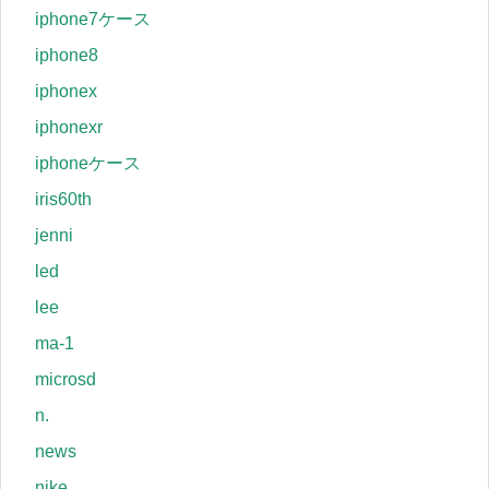
iphone7ケース
iphone8
iphonex
iphonexr
iphoneケース
iris60th
jenni
led
lee
ma-1
microsd
n.
news
nike