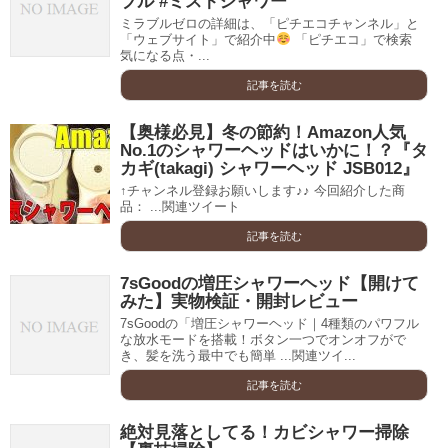
ブル #ミストシャワー
ミラブルゼロの詳細は、「ピチエコチャンネル」と
「ウェブサイト」で紹介中
「ピチエコ」で検索
気になる点・...
記事を読む
【奥様必見】冬の節約！Amazon人気
No.1のシャワーヘッドはいかに！？『タ
カギ(takagi) シャワーヘッド JSB012』
↑チャンネル登録お願いします♪♪ 今回紹介した商
品： ...関連ツイート
記事を読む
7sGoodの増圧シャワーヘッド【開けて
みた】実物検証・開封レビュー
7sGoodの「増圧シャワーヘッド｜4種類のパワフル
な放水モードを搭載！ボタン一つでオンオフがで
き、髪を洗う最中でも簡単 ...関連ツイ...
記事を読む
絶対見落としてる！カビシャワー掃除