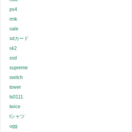
ps4
rmk
sale
sdカード
sk2
ssd
supreme
switch
tower
ts0111
twice
tシャツ
ugg