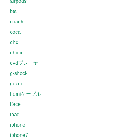
airpods
bts
coach
coca
dhc
dholic
dvdプレーヤー
g-shock
gucci
hdmiケーブル
iface
ipad
iphone
iphone7