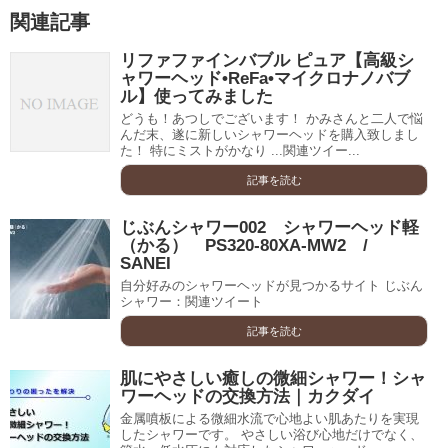
関連記事
リファファインバブル ピュア【高級シ
ャワーヘッド•ReFa•マイクロナノバブ
ル】使ってみました
どうも！あつしでございます！ かみさんと二人で悩
んだ末、遂に新しいシャワーヘッドを購入致しまし
た！ 特にミストがかなり ...関連ツイー...
記事を読む
じぶんシャワー002 シャワーヘッド軽
（かる） PS320-80XA-MW2 /
SANEI
自分好みのシャワーヘッドが見つかるサイト じぶん
シャワー：関連ツイート
記事を読む
肌にやさしい癒しの微細シャワー！シャ
ワーヘッドの交換方法｜カクダイ
金属噴板による微細水流で心地よい肌あたりを実現
したシャワーです。 やさしい浴び心地だけでなく、