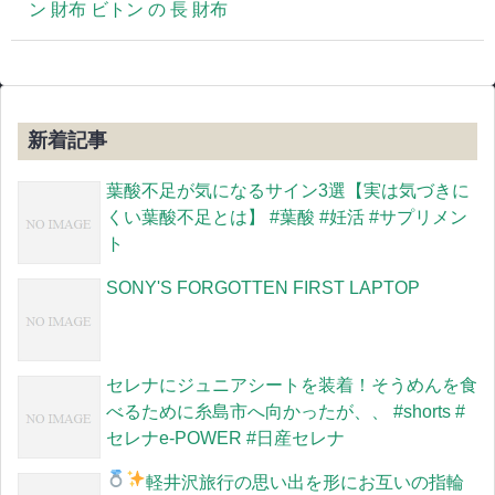
ン 財布 ビトン の 長 財布
新着記事
葉酸不足が気になるサイン3選【実は気づきに
くい葉酸不足とは】 #葉酸 #妊活 #サプリメン
ト
SONY'S FORGOTTEN FIRST LAPTOP
セレナにジュニアシートを装着！そうめんを食
べるために糸島市へ向かったが、、 #shorts #
セレナe-POWER #日産セレナ
軽井沢旅行の思い出を形に
お互いの指輪