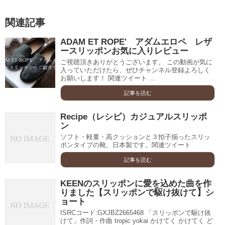
関連記事
ADAM ET ROPE' アダムエロペ レザ
ースリッポンお気に入りレビュー
ご視聴頂きありがとうございます。 この動画が気に
入っていただけたら、ぜひチャンネル登録よろしく
お願いします！ 関連ツイート ...
記事を読む
Recipe（レシピ）カジュアルスリッポ
ン
ソフト・軽量・高クッションと３拍子揃ったスリッ
ポンタイプの靴、日本製です。関連ツイート
記事を読む
KEENのスリッポンに愛を込めた曲を作
りました【スリッポンで駆け抜けて】シ
ョート
ISRCコード:GXJBZ2665468 「スリッポンで駆け抜
けて」作詞・作曲 tropic yokai かけてく かけてく ど