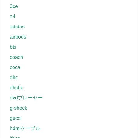
3ce
a4
adidas
airpods
bts
coach
coca
dhc
dholic
dvdプレーヤー
g-shock
gucci
hdmiケーブル