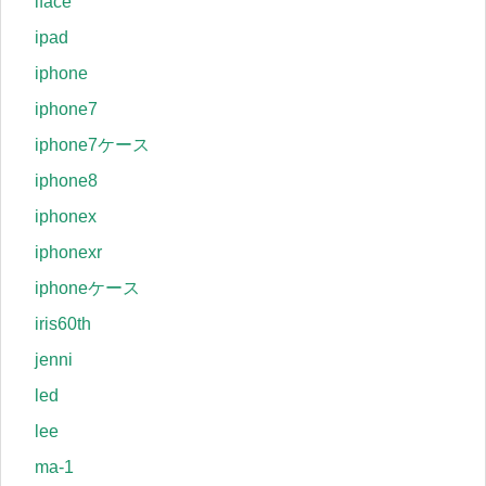
iface
ipad
iphone
iphone7
iphone7ケース
iphone8
iphonex
iphonexr
iphoneケース
iris60th
jenni
led
lee
ma-1