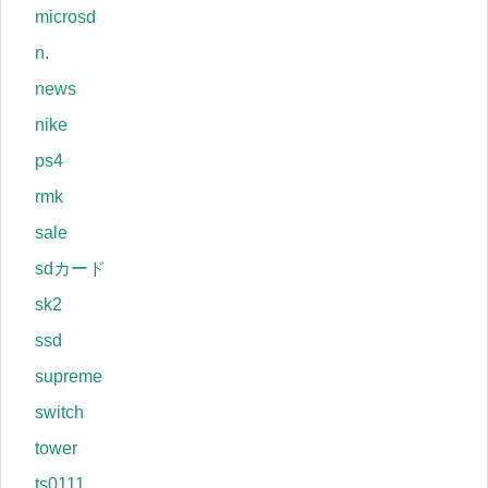
microsd
n.
news
nike
ps4
rmk
sale
sdカード
sk2
ssd
supreme
switch
tower
ts0111