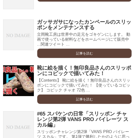
ガッサガサになったカンペールのスリッ
ポンをメンテナンスする
立岡靴工房は世界中の足元をゴキゲンにします。 動
画で使っている材料などをホームページにて販売中
...関連ツイート ...
記事を読む
靴に絵を描く！無印良品さんのスリッポ
ンにコピックで描いてみた！
【Contents】 靴に絵を描く！無印良品さんのスリッ
ポンにコピックで描いてみた！ 【使っているコピッ
ク】 コピック チャオ 72色 ...
記事を読む
#65 スパケンの日常「スリッポン チャ
レンジ第2弾 VANS PRO パイレーツ ス
カル編」
スリッポンチャレンジ第2弾「VANS PRO パイレー
ツ スカル」です。 第1弾で勝利したかのように思っ