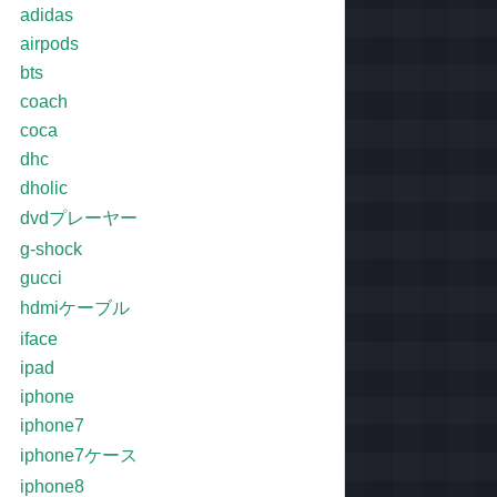
adidas
airpods
bts
coach
coca
dhc
dholic
dvdプレーヤー
g-shock
gucci
hdmiケーブル
iface
ipad
iphone
iphone7
iphone7ケース
iphone8