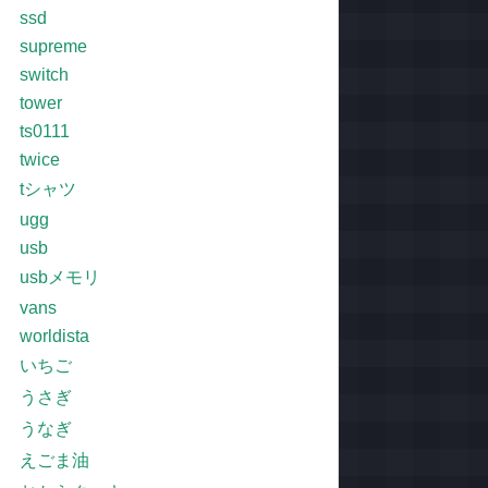
ssd
supreme
switch
tower
ts0111
twice
tシャツ
ugg
usb
usbメモリ
vans
worldista
いちご
うさぎ
うなぎ
えごま油