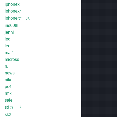
iphonex
iphonexr
iphoneケース
iris60th
jenni
led
lee
ma-1
microsd
n.
news
nike
ps4
rmk
sale
sdカード
sk2