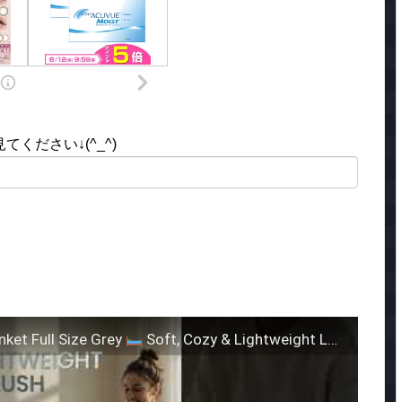
ください↓(^_^)
ket Full Size Grey
Soft, Cozy & Lightweight Luxury Blanket.