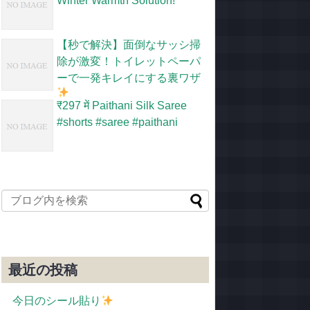
Winter Warmth Solution!
【秒で解決】面倒なサッシ掃
除が激変！トイレットペーパ
ーで一発キレイにする裏ワザ
​₹297 में Paithani Silk Saree
#shorts #saree #paithani
最近の投稿
今日のシール貼り