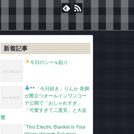
新着記事
今日のシール貼り
「今日好き」りんか
美脚
が際立つオールインワンコー
デ公開で「おしゃれすぎ」
「可愛すぎて二度見」と大反
響
`This Electric Blanket is Your