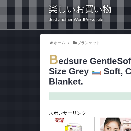
楽しいお買い物
Just another WordPress site
ホーム
ブランケット
B
edsure GentleSof
Size Grey
Soft, 
Blanket.
スポンサーリンク