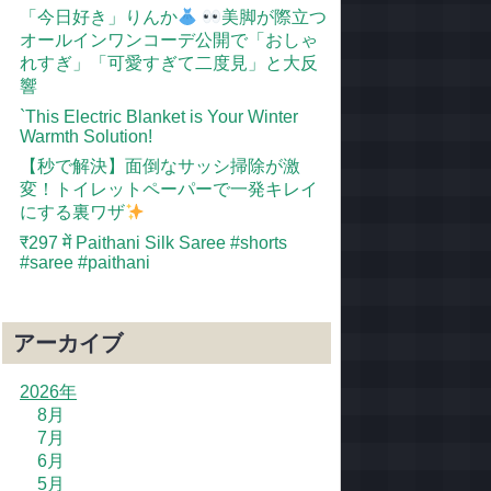
「今日好き」りんか
美脚が際立つ
オールインワンコーデ公開で「おしゃ
れすぎ」「可愛すぎて二度見」と大反
響
`This Electric Blanket is Your Winter
Warmth Solution!
【秒で解決】面倒なサッシ掃除が激
変！トイレットペーパーで一発キレイ
にする裏ワザ
​₹297 में Paithani Silk Saree #shorts
#saree #paithani
アーカイブ
2026年
8月
7月
6月
5月