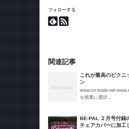
フォローする
関連記事
これが最高のピクニ
ン
www.nn-trade.net ww
を慎重に選択...
BE-PAL ２月号
チェアカバーに加工し