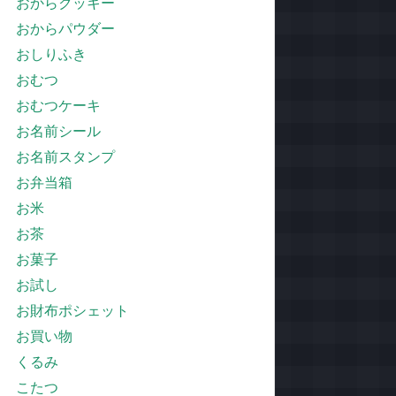
おからクッキー
おからパウダー
おしりふき
おむつ
おむつケーキ
お名前シール
お名前スタンプ
お弁当箱
お米
お茶
お菓子
お試し
お財布ポシェット
お買い物
くるみ
こたつ