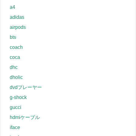
a4
adidas
airpods
bts
coach
coca
dhc
dholic
dvdプレーヤー
g-shock
gucci
hdmiケーブル
iface