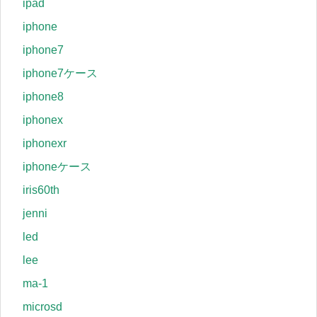
ipad
iphone
iphone7
iphone7ケース
iphone8
iphonex
iphonexr
iphoneケース
iris60th
jenni
led
lee
ma-1
microsd