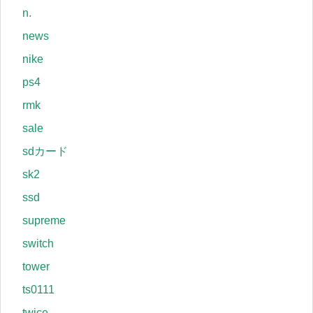
n.
news
nike
ps4
rmk
sale
sdカード
sk2
ssd
supreme
switch
tower
ts0111
twice