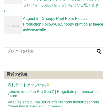
プロフィールのショップからぜひご覧くださ
い!
August 5 – Snoopy Print Polar Fleece,
Production Follow-Up.Snoopy print polar fleece
#victorytextile
最近の投稿
表札ライトアップ特集
Lenovo Idea Tab Pro Gen 2 | Progettato per pensare al
futuro
Virat Rejects puma 300cr offer.#shorts #youtubeshorts
#tamil #viral #viratkohli #trending