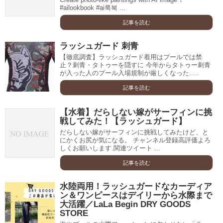
#ailookbook #ai룩북 ...
記事を読む
ラッシュガード 刺青
【徹底調査】ラッシュガード着用はプールでは禁
止？刺青・タトゥーを隠すに 今年からタトゥー刺青
が入った人のプール入場規制が厳しくなった.....
記事を読む
【水着】だらしない嫁がサーフィンに挑
戦してみた！【ラッシュガード】
だらしない嫁がサーフィンに挑戦してみたけど、と
にかくお尻が気になる。 チャンネル登録高評価よろ
しくお願いします.関連ツイート ...
記事を読む
水陸両用！ラッシュガードなカーディア
ン＆ワンピースはデイリーから水際まで
大活躍／LaLa Begin DRY GOODS
STORE