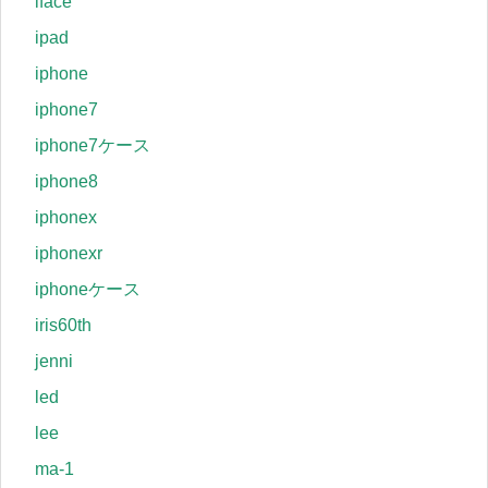
iface
ipad
iphone
iphone7
iphone7ケース
iphone8
iphonex
iphonexr
iphoneケース
iris60th
jenni
led
lee
ma-1