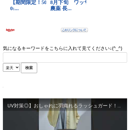
気になるキーワードをこちらに入れて見てください↓(^_^)
UV対策◎】おしゃれに羽織れるラッシュガード！アウトドアや普段使いにも大活躍♪ #プチプラ #大人可愛い #ファッション #レディース #コーデ #大人女性 #着回しコーデ #ootd #女子