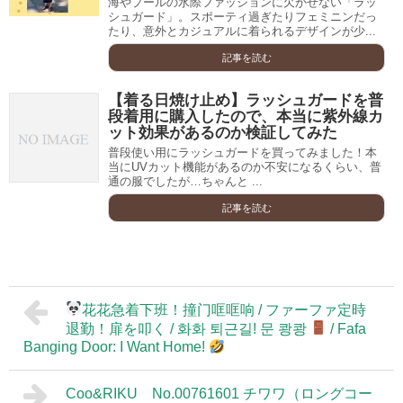
海やプールの水際ファッションに欠かせない「ラッ
シュガード」。スポーティ過ぎたりフェミニンだっ
たり、意外とカジュアルに着られるデザインが少...
記事を読む
【着る日焼け止め】ラッシュガードを普
段着用に購入したので、本当に紫外線カ
ット効果があるのか検証してみた
普段使い用にラッシュガードを買ってみました！本
当にUVカット機能があるのか不安になるくらい、普
通の服でしたが…ちゃんと ...
記事を読む
花花急着下班！撞门哐哐响 / ファーファ定時
退勤！扉を叩く / 화화 퇴근길! 문 쾅쾅
/ Fafa
Banging Door: I Want Home!
Coo&RIKU No.00761601 チワワ（ロングコー