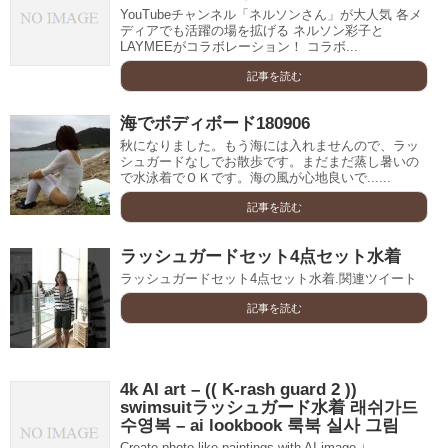
YouTubeチャンネル「ネルソンさん」が大人気 各メ
ディアでも活躍の場を拡げる ネルソン彩子と
LAYMEEがコラボレーション！ コラボ...
記事を読む
海でボディボード180906
秋になりました。もう海には入れませんので、ラッ
シュガードなしでお散歩です。まだまだ蒸し暑いの
で水泳着でＯＫです。海の風が心地良いで......
記事を読む
ラッシュガードセット4点セット水着
ラッシュガードセット4点セット水着.関連ツイート
記事を読む
4k AI art – (( K-rash guard 2 ))
swimsuitラッシュガード水着 래쉬가드
수영복 – ai lookbook 룩북 실사 그림
Create photo-like paintings with AI image ↓