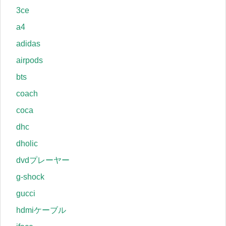
3ce
a4
adidas
airpods
bts
coach
coca
dhc
dholic
dvdプレーヤー
g-shock
gucci
hdmiケーブル