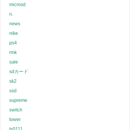
microsd
n.
news
nike
ps4
rmk
sale
sdカード
sk2
ssd
supreme
switch
tower
ts0111