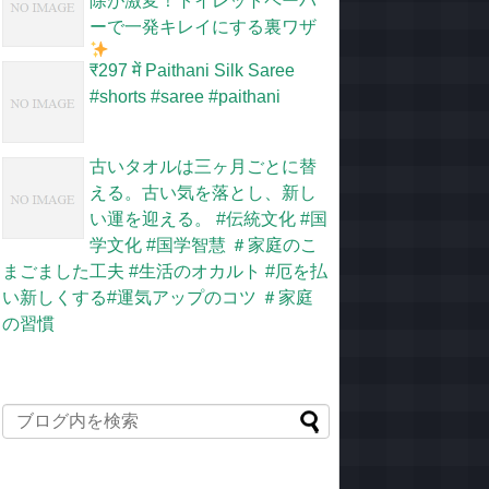
除が激変！トイレットペーパ
ーで一発キレイにする裏ワザ
​₹297 में Paithani Silk Saree
#shorts #saree #paithani
古いタオルは三ヶ月ごとに替
える。古い気を落とし、新し
い運を迎える。 #伝統文化 #国
学文化 #国学智慧 ＃家庭のこ
まごました工夫 #生活のオカルト #厄を払
い新しくする#運気アップのコツ ＃家庭
の習慣