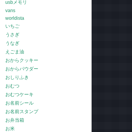
usbメモリ
vans
worldista
いちご
うさぎ
うなぎ
えごま油
おからクッキー
おからパウダー
おしりふき
おむつ
おむつケーキ
お名前シール
お名前スタンプ
お弁当箱
お米