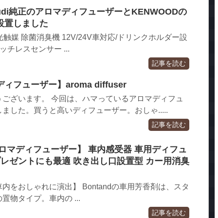
udi純正のアロマディフューザーとKENWOODの
設置しました
) 光触媒 除菌消臭機 12V/24V車対応/ドリンクホルダー設
ッチレスセンサー ...
記事を読む
ューザー】aroma diffuser
うございます。 今回は、ハマっているアロマディフュ
ました。買うと高いディフューザー。おしゃ.....
記事を読む
ロマディフューザー】 車内感受器 車用ディフュ
プレゼントにも最適 吹き出し口設置型 カー用消臭
内をおしゃれに演出】 Bontandの車用芳香剤は、スタ
物タイプ。車内の ...
記事を読む