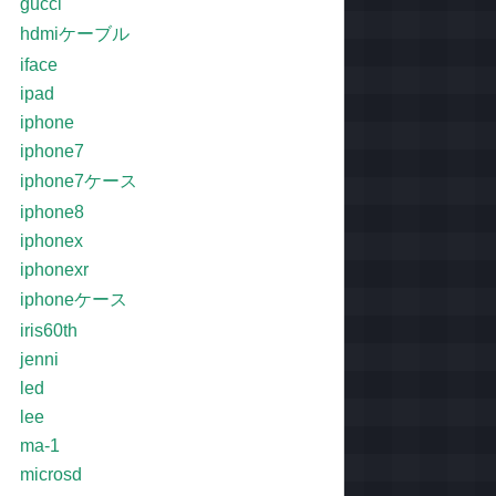
gucci
hdmiケーブル
iface
ipad
iphone
iphone7
iphone7ケース
iphone8
iphonex
iphonexr
iphoneケース
iris60th
jenni
led
lee
ma-1
microsd