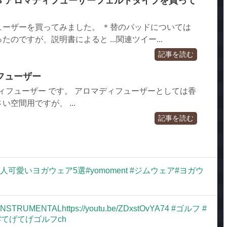
NS アロマディフューザーフェルトタイプを買って
ューザーを買ってみました。 ＊替のパッドについては
のですが、説明書によると ...関連ツイー...
記事を読む
フューザー
ディフューザー です。 アロマディフューザーとしては香
空間用ですが、 ...
記事を読む
愛いヨガウェア5選#yomoment #ジムウェア#ヨガウ
ENTALhttps://youtu.be/ZDxstOvYA74 #ゴルフ #
#てげてげゴルフch