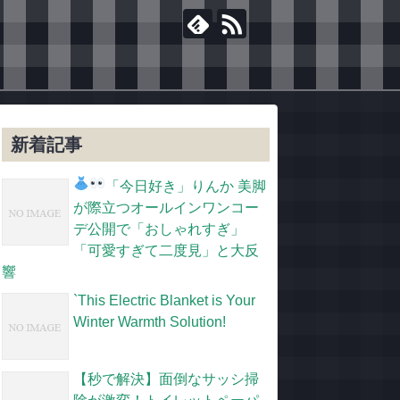
新着記事
「今日好き」りんか
美脚
が際立つオールインワンコー
デ公開で「おしゃれすぎ」
「可愛すぎて二度見」と大反
響
`This Electric Blanket is Your
Winter Warmth Solution!
【秒で解決】面倒なサッシ掃