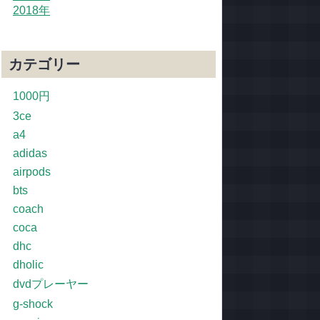
2018年
カテゴリー
1000円
3ce
a4
adidas
airpods
bts
coach
coca
dhc
dholic
dvdプレーヤー
g-shock