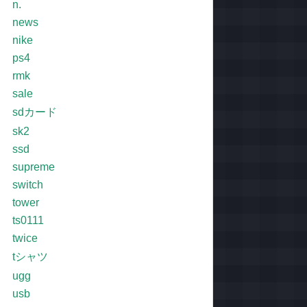
n.
news
nike
ps4
rmk
sale
sdカード
sk2
ssd
supreme
switch
tower
ts0111
twice
tシャツ
ugg
usb