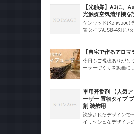
【光触媒】A3に、A
光触媒空気清浄機を
ケンウッド(Kenwood
置タイプ/USB-A対応/タ
【自宅で作るアロマディフ
今日もご視聴ありがと
ーザーづくりを動画にし
車用芳香剤 【人気ア
ーザー 置物タイプ 
剤 装飾用
洗練されたデザインで車
イリッシュなデザインの置