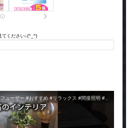
ください↓(^_^)
ゆっくりしたい夜に #アロマディフューザー #おすすめ #リラックス #間接照明 #カフェ