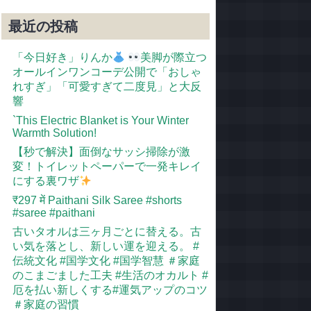
最近の投稿
「今日好き」りんか
美脚が際立つ
オールインワンコーデ公開で「おしゃ
れすぎ」「可愛すぎて二度見」と大反
響
`This Electric Blanket is Your Winter
Warmth Solution!
【秒で解決】面倒なサッシ掃除が激
変！トイレットペーパーで一発キレイ
にする裏ワザ
​₹297 में Paithani Silk Saree #shorts
#saree #paithani
古いタオルは三ヶ月ごとに替える。古
い気を落とし、新しい運を迎える。 #
伝統文化 #国学文化 #国学智慧 ＃家庭
のこまごました工夫 #生活のオカルト #
厄を払い新しくする#運気アップのコツ
＃家庭の習慣