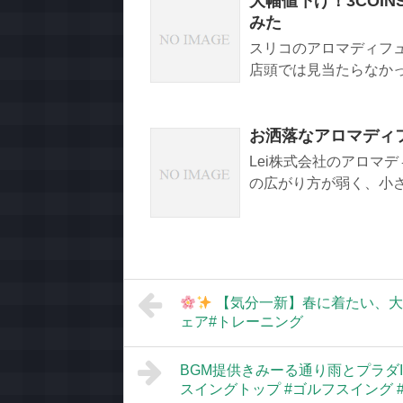
大幅値下げ！3COI
みた
スリコのアロマディフ
店頭では見当たらなかった
お洒落なアロマディ
Lei株式会社のアロマ
の広がり方が弱く、小さい
【気分一新】春に着たい、大人可
ェア#トレーニング
BGM提供きみーる通り雨とプラダINSTRUM
スイングトップ #ゴルフスイング 