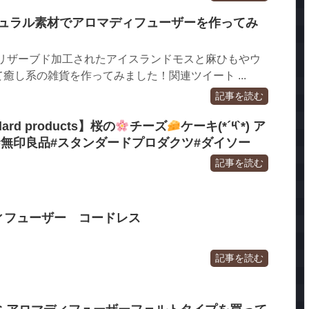
チュラル素材でアロマディフューザーを作ってみ
プリザーブド加工されたアイスランドモスと麻ひもやウ
癒し系の雑貨を作ってみました！関連ツイート ...
記事を読む
rd products】桜の
チーズ
ケーキ(*´༥`*) ア
#無印良品#スタンダードプロダクツ#ダイソー
記事を読む
マディフューザー コードレス
記事を読む