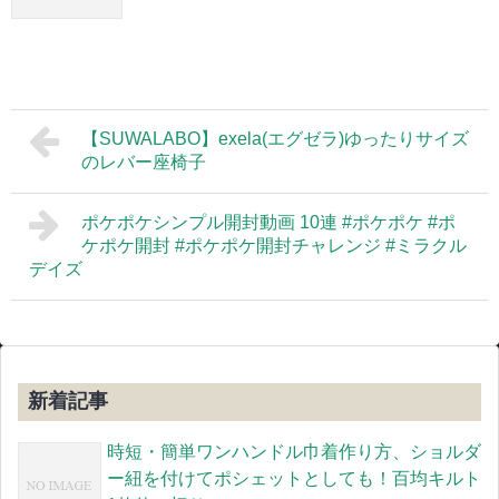
【SUWALABO】exela(エグゼラ)ゆったりサイズ
のレバー座椅子
ポケポケシンプル開封動画 10連 #ポケポケ #ポ
ケポケ開封 #ポケポケ開封チャレンジ #ミラクル
デイズ
新着記事
時短・簡単ワンハンドル巾着作り方、ショルダ
ー紐を付けてポシェットとしても！百均キルト