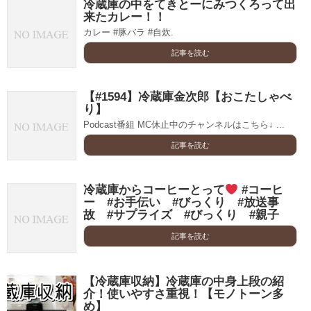
冷蔵庫の中をてきとーにみつくろって出
来たカレー！！
カレー #豚バラ #自炊.
記事を読む
【#1594】冷蔵庫金次郎【おこたしゃべ
り】
Podcast番組 MC休止中のチャンネルはこちら↓ ...
記事を読む
冷蔵庫からコーヒーとって
#コーヒ
ー #お手伝い #びっくり #放送事
故 #サプライズ #びっくり #親子
記事を読む
【冷蔵庫収納】冷蔵庫の中身上段の紹
介！使いやすさ重視！【モノトーン多
め】