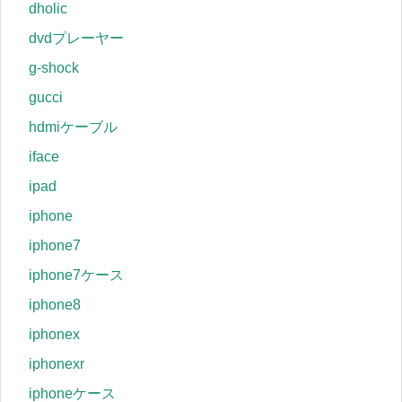
dholic
dvdプレーヤー
g-shock
gucci
hdmiケーブル
iface
ipad
iphone
iphone7
iphone7ケース
iphone8
iphonex
iphonexr
iphoneケース