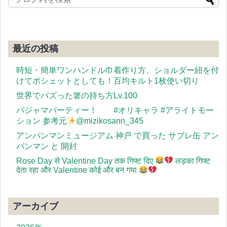
最近の投稿
時短・簡単ワンハンドル巾着作り方、ショルダー紐を付
けてポシェットとしても！百均キルト1枚使い切り
世界でバズった箸の持ち方Lv.100
パジャマパーティー！ #オリキャラ #アライトモー
ション 参考元
@mizikosann_345
アンパンマンミュージアム 神戸 で買った サブレ缶 アン
パンマン と 開封
Rose Day से Valentine Day तक गिफ्ट दिए
लड़का गिफ्ट
देता रहा और Valentine कोई और बन गया
アーカイブ