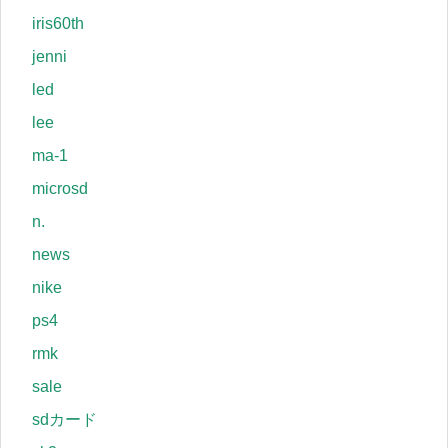
iris60th
jenni
led
lee
ma-1
microsd
n.
news
nike
ps4
rmk
sale
sdカード