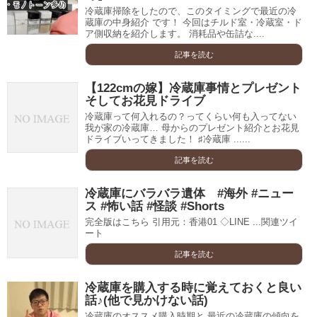
冷蔵庫掃除をしたので、このタイミングで最近の冷
蔵庫の中身紹介 です！ 今回はチルド室・冷蔵室・ド
ア側収納を紹介します。 消耗品や缶詰な....
記事を読む
【122cmの嫁】冷蔵庫事情とプレゼント
そしてお花見ドライブ
冷蔵庫って何入れるの？ってくらい何も入ってない
我が家の冷蔵庫… 母からのプレゼント紹介とお花見
ドライブいってきました！ ♯冷蔵庫 ......
記事を読む
冷蔵庫にバラバラ遺体 #海外 #ニュー
ス #怖い話 #怪談 #Shorts
完全版はこちら 引用元：香港01 ◇LINE ...関連ツイ
ート
記事を読む
冷蔵庫を購入する時に覚えておくと良い
話♪(他で見かけない話)
冷蔵庫のオススメ購入時期と 最近の冷蔵庫の傾向を