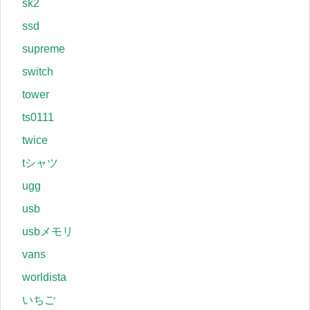
sk2
ssd
supreme
switch
tower
ts0111
twice
tシャツ
ugg
usb
usbメモリ
vans
worldista
いちご