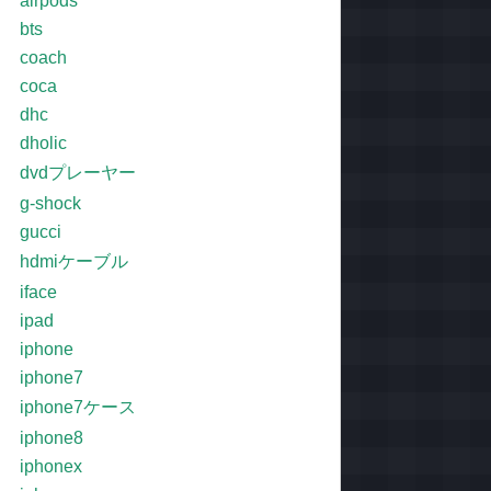
airpods
bts
coach
coca
dhc
dholic
dvdプレーヤー
g-shock
gucci
hdmiケーブル
iface
ipad
iphone
iphone7
iphone7ケース
iphone8
iphonex