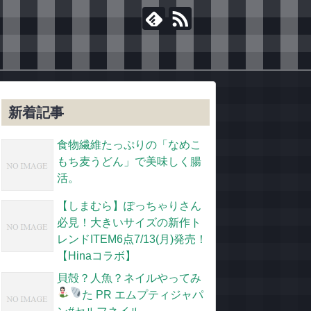
新着記事
食物繊維たっぷりの「なめこ
もち麦うどん」で美味しく腸
活。
【しまむら】ぽっちゃりさん
必見！大きいサイズの新作ト
レンドITEM6点7/13(月)発売！
【Hinaコラボ】
貝殻？人魚？ネイルやってみ
た
PR エムプティジャパ