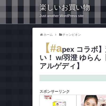
楽しいお買い物
Just another WordPress site
ホーム
チャンピオン
【#a
pex コラ
い！ w/羽澄 ゆら
アルゲディ】
スポンサーリンク