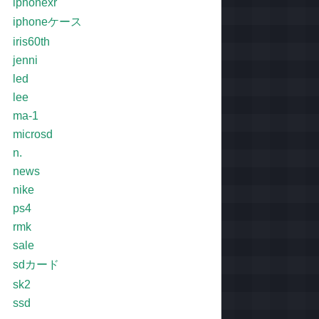
iphonexr
iphoneケース
iris60th
jenni
led
lee
ma-1
microsd
n.
news
nike
ps4
rmk
sale
sdカード
sk2
ssd