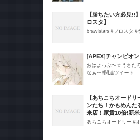
【勝ちたい方必見!
ロスタ】
brawlstars #ブロ
[APEX]チャンピオ
おはよっぷ〜☆うさたろ
なぁ〜‼︎関連ツイート
【あちこちオードリ
ンたち！かもめんた
来店！家賃10倍!新
あちこちオードリー #オ