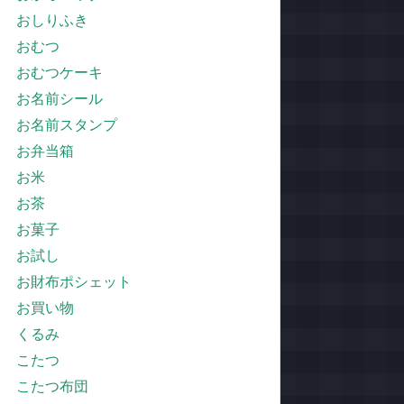
おしりふき
おむつ
おむつケーキ
お名前シール
お名前スタンプ
お弁当箱
お米
お茶
お菓子
お試し
お財布ポシェット
お買い物
くるみ
こたつ
こたつ布団