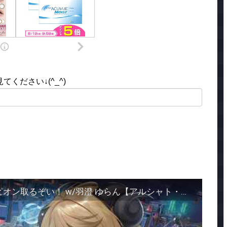
ください↓(^_^)
【#apex コラボ】頑張ってチャンピオン取るぞい！ w/羽澄 ゆらん【アルシャト・カイリウス・アルゲディ】