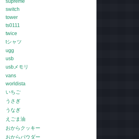
supreme
switch
tower
ts0111
twice
tシャツ
ugg
usb
usbメモリ
vans
worldista
いちご
うさぎ
うなぎ
えごま油
おからクッキー
おからパウダー