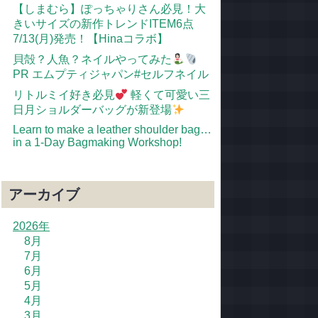
【しまむら】ぽっちゃりさん必見！大
きいサイズの新作トレンドITEM6点
7/13(月)発売！【Hinaコラボ】
貝殻？人魚？ネイルやってみた
PR エムプティジャパン#セルフネイル
リトルミイ好き必見
軽くて可愛い三
日月ショルダーバッグが新登場
Learn to make a leather shoulder bag…
in a 1-Day Bagmaking Workshop!
アーカイブ
2026年
8月
7月
6月
5月
4月
3月