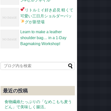
ン#セルフネイル
リトルミイ好き必見
軽くて
可愛い三日月ショルダーバッ
グが新登場
Learn to make a leather
shoulder bag… in a 1-Day
Bagmaking Workshop!
最近の投稿
食物繊維たっぷりの「なめこもち麦う
どん」で美味しく腸活。