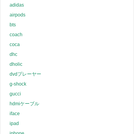
adidas
airpods
bts
coach
coca
dhc
dholic
dvdプレーヤー
g-shock
gucci
hdmiケーブル
iface
ipad
iphone