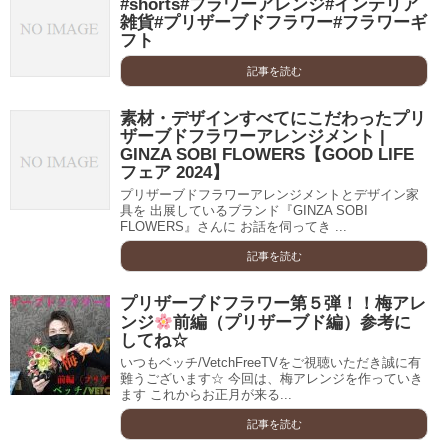
#shorts#フラワーアレンジ#インテリア
雑貨#プリザーブドフラワー#フラワーギ
フト
記事を読む
素材・デザインすべてにこだわったプリ
ザーブドフラワーアレンジメント |
GINZA SOBI FLOWERS【GOOD LIFE
フェア 2024】
プリザーブドフラワーアレンジメントとデザイン家
具を 出展しているブランド『GINZA SOBI
FLOWERS』さんに お話を伺ってき ...
記事を読む
プリザーブドフラワー第５弾！！梅アレ
ンジ
前編（プリザーブド編）参考に
してね☆
いつもベッチ/VetchFreeTVをご視聴いただき誠に有
難うございます☆ 今回は、梅アレンジを作っていき
ます これからお正月が来る...
記事を読む