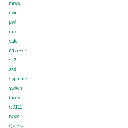
news
nike
ps4
rmk
sale
sdカード
sk2
ssd
supreme
switch
tower
ts0111
twice
tシャツ