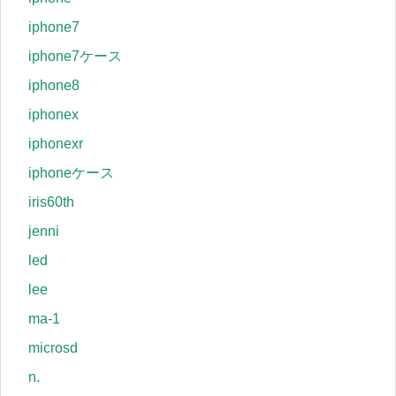
iphone7
iphone7ケース
iphone8
iphonex
iphonexr
iphoneケース
iris60th
jenni
led
lee
ma-1
microsd
n.