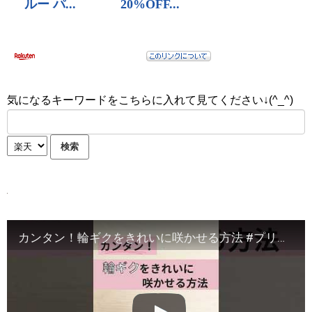
気になるキーワードをこちらに入れて見てください↓(^_^)
カンタン！輪ギクをきれいに咲かせる方法 #プリザーブドフラワー #ハンドメイド #作り方動画