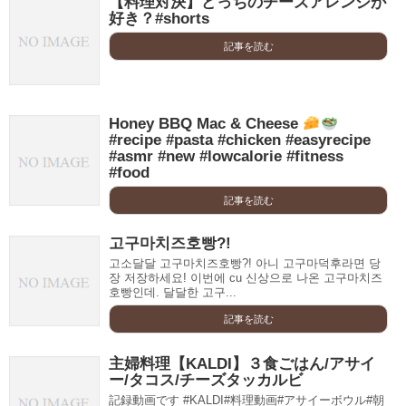
【料理対決】どっちのチーズアレンジが
好き？#shorts
記事を読む
Honey BBQ Mac & Cheese
#recipe #pasta #chicken #easyrecipe
#asmr #new #lowcalorie #fitness
#food
記事を読む
고구마치즈호빵?!
고소달달 고구마치즈호빵?! 아니 고구마덕후라면 당
장 저장하세요! 이번에 cu 신상으로 나온 고구마치즈
호빵인데. 달달한 고구...
記事を読む
主婦料理【KALDI】３食ごはん/アサイ
ー/タコス/チーズタッカルビ
記録動画です #KALDI#料理動画#アサイーボウル#朝