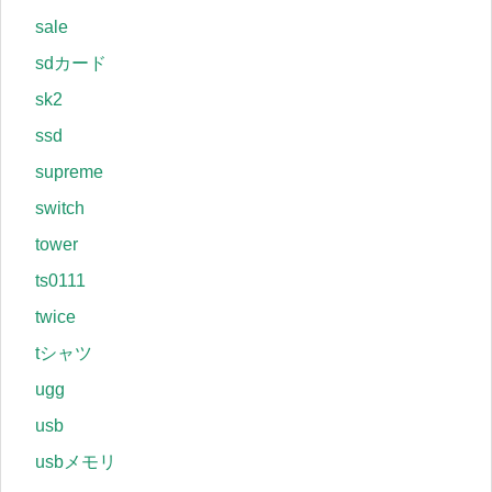
sale
sdカード
sk2
ssd
supreme
switch
tower
ts0111
twice
tシャツ
ugg
usb
usbメモリ