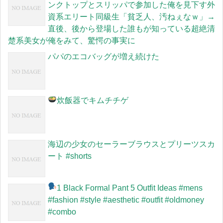
ンクトップとスリッパで参加した俺を見下す外
資系エリート同級生「貧乏人、汚ねぇなｗ」→
直後、後から登場した誰もが知っている超絶清
楚系美女が俺をみて、驚愕の事実に
パパのエコバッグが増え続けた
炊飯器でキムチチゲ
海辺の少女のセーラーブラウスとプリーツスカ
ート #shorts
1 Black Formal Pant 5 Outfit Ideas #mens
#fashion #style #aesthetic #outfit #oldmoney
#combo