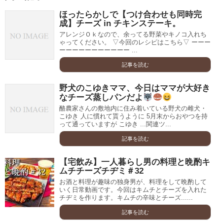
ほったらかしで【つけ合わせも同時完
成】チーズ in チキンステーキ。
アレンジＯｋなので、余ってる野菜やキノコ入れち
ゃってください。 ▽今回のレシピはこちら▽ ーーー
ーーーーーーーーーーー ...
記事を読む
野犬のこゆきママ、今日はママが大好き
なチーズ蒸しパンだよ
酪農家さんの敷地内に住み着いている野犬の雌犬・
こゆき 人に慣れて貰うように 5月末からおやつを持
って通っていますが こゆき ...関連ツ...
記事を読む
【宅飲み】一人暮らし男の料理と晩酌キ
ムチチーズチヂミ＃32
お酒と料理が趣味の独身男が、料理をして晩酌して
いく日常動画です。今回はキムチとチーズを入れた
チヂミを作ります。キムチの辛味とチーズ......
記事を読む