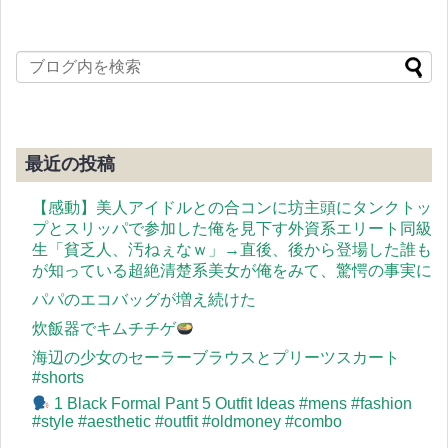
最近の投稿
【感動】美人アイドルとの合コンに坊主頭にタンクトッ
プとスリッパで参加した俺を見下す外資系エリート同級
生「貧乏人、汚ねぇなｗ」→直後、後から登場した誰も
が知っている超絶清楚系美女が俺をみて、驚愕の事実に
パパのエコバッグが増え続けた
炊飯器でキムチチゲ
海辺の少女のセーラーブラウスとプリーツスカート
#shorts
1 Black Formal Pant 5 Outfit Ideas #mens #fashion
#style #aesthetic #outfit #oldmoney #combo