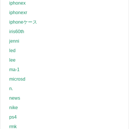
iphonex
iphonexr
iphoneケース
iris60th
jenni
led
lee
ma-1
microsd
n.
news
nike
ps4
rmk