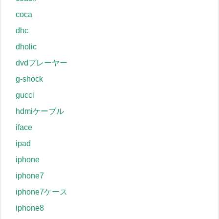
coca
dhc
dholic
dvdプレーヤー
g-shock
gucci
hdmiケーブル
iface
ipad
iphone
iphone7
iphone7ケース
iphone8