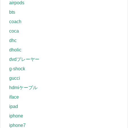
airpods
bts
coach
coca
dhc
dholic
dvdプレーヤー
g-shock
gucci
hdmiケーブル
iface
ipad
iphone
iphone7