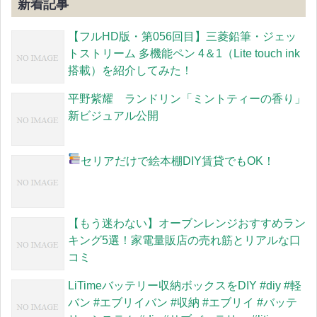
新着記事
【フルHD版・第056回目】三菱鉛筆・ジェッ
トストリーム 多機能ペン 4＆1（Lite touch ink
搭載）を紹介してみた！
平野紫耀 ランドリン「ミントティーの香り」
新ビジュアル公開
セリアだけで絵本棚DIY
賃貸でもOK！
【もう迷わない】オーブンレンジおすすめラン
キング5選！家電量販店の売れ筋とリアルな口
コミ
LiTimeバッテリー収納ボックスをDIY #diy #軽
バン #エブリイバン #収納 #エブリイ #バッテ