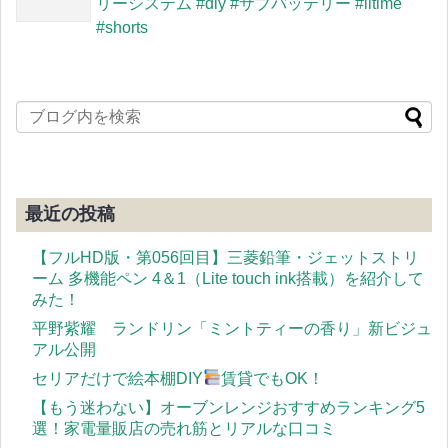
リーシステム #diy #サブバッテリー #litime
#shorts
最近の投稿
【フルHD版・第056回目】三菱鉛筆・ジェットストリ
ーム 多機能ペン 4＆1（Lite touch ink搭載）を紹介して
みた！
平野紫耀 ランドリン「ミントティーの香り」新ビジュ
アル公開
セリアだけで絵本棚DIY
賃貸でもOK！
【もう迷わない】オーブンレンジおすすめランキング5
選！家電量販店の売れ筋とリアルな口コミ