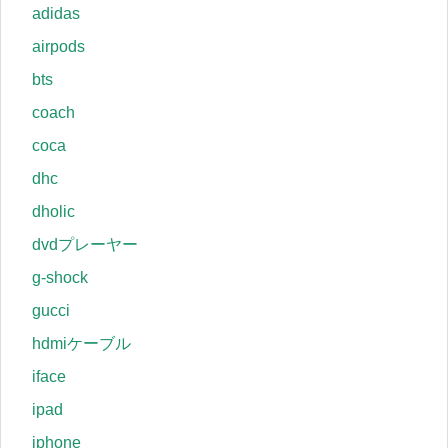
adidas
airpods
bts
coach
coca
dhc
dholic
dvdプレーヤー
g-shock
gucci
hdmiケーブル
iface
ipad
iphone