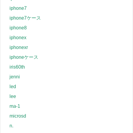
iphone7
iphone7ケース
iphone8
iphonex
iphonexr
iphoneケース
iris60th
jenni
led
lee
ma-1
microsd
n.