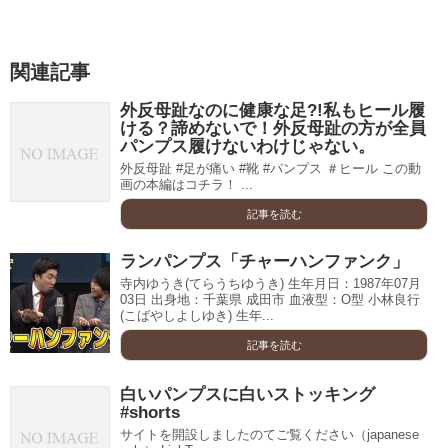
関連記事
外反母趾なのに健康な足?!私もヒール履
ける？諦めないで！外反母趾の方が全員
パンプス履けないわけじゃない。
外反母趾 #足が痛い #靴 #パンプス ＃ヒール この動
画の本編はコチラ！ ...
記事を読む
ランパンプス「チャーハンファンク」
寺内ゆうき(てらうちゆうき) 生年月日：1987年07月
03日 出身地：千葉県 成田市 血液型：O型 小林良行
(こばやしよしゆき) 生年...
記事を読む
白いパンプスに白いストッキング
#shorts
サイトを開設しましたのてご覧ください（japanese