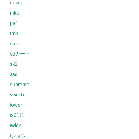
news
nike
ps4
rmk
sale
sdカード
sk2
ssd
supreme
switch
tower
ts0111
twice
tシャツ