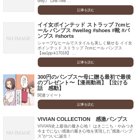
only） LinkTree ...
記事を読む
イイ女ポインテッド ストラップ 7cmヒ
ール パンプス #welleg #shoes #靴 #パ
ンプス #shorts
シャープなヒールでスタイルも美しく魅せる イイ女
ポインテッド ストラップ 7cmヒール パンプス
【aa1pp-k17018】 ...
記事を読む
300円のパンプス〜母に贈る最初で最後
のプレゼント〜【漫画動画】【泣ける
話 感動】
関連ツイート
記事を読む
VIVIAN COLLECTION 感激パンプス
VIVIAN史上最強の履き心地！ はきごこち・やみつき
今までにない感激の履き心地を実現した”感激パンプ
ス”がついに誕生！