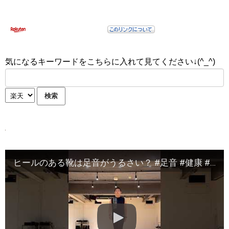
気になるキーワードをこちらに入れて見てください↓(^_^)
ヒールのある靴は足音がうるさい？ #足音 #健康 #パンプス #ウォーキング #asmr