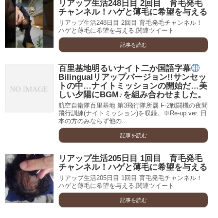
リアップ生活248日目 2回目 育毛発毛
チャンネル！ハゲと薄毛に希望を与える
リアップ生活248日目 2回目 育毛発毛チャンネル！
ハゲと薄毛に希望を与える.関連ツイート
記事を読む
百里基地明るいナイト二か国語字幕
Bilingualリアップバージョン!!サンセッ
トの中…ナイトミッションの開始だ…美
しい夕陽にBGM♪を組み合わせました。
航空自衛隊百里基地 第3飛行隊所属 F-2戦闘機の夜間
飛行訓練(ナイトミッション)を収録。※Re-up ver. 日
本の方のみならず他の...
記事を読む
リアップ生活205日目 1回目 育毛発毛
チャンネル！ハゲと薄毛に希望を与える
リアップ生活205日目 1回目 育毛発毛チャンネル！
ハゲと薄毛に希望を与える.関連ツイート
記事を読む