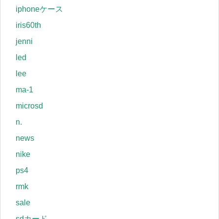
iphoneケース
iris60th
jenni
led
lee
ma-1
microsd
n.
news
nike
ps4
rmk
sale
sdカード