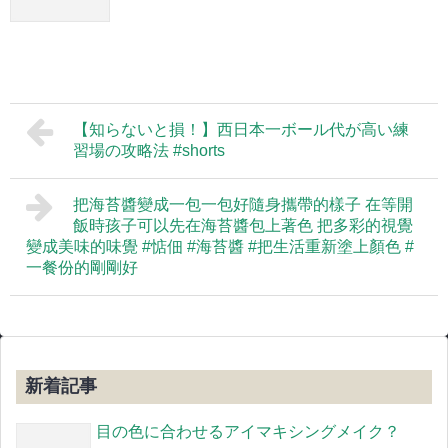
【知らないと損！】西日本一ボール代が高い練
習場の攻略法 #shorts
把海苔醬變成一包一包好隨身攜帶的樣子 在等開
飯時孩子可以先在海苔醬包上著色 把多彩的視覺
變成美味的味覺 #惦佃 #海苔醬 #把生活重新塗上顏色 #
一餐份的剛剛好
新着記事
目の色に合わせるアイマキシングメイク？