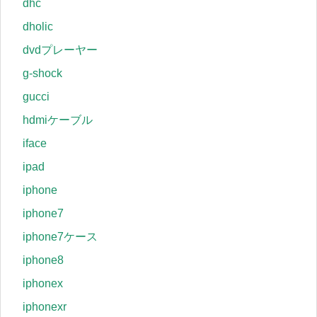
dhc
dholic
dvdプレーヤー
g-shock
gucci
hdmiケーブル
iface
ipad
iphone
iphone7
iphone7ケース
iphone8
iphonex
iphonexr