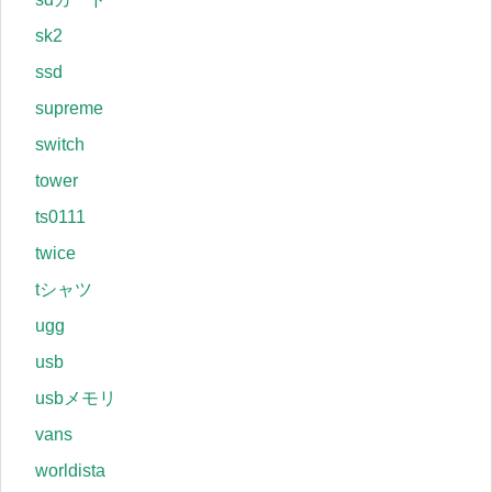
sk2
ssd
supreme
switch
tower
ts0111
twice
tシャツ
ugg
usb
usbメモリ
vans
worldista