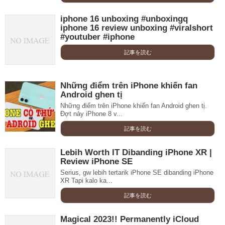
iphone 16 unboxing #unboxingq
iphone 16 review unboxing #viralshort
#youtuber #iphone
記事を読む
Những điểm trên iPhone khiến fan
Android ghen tị
Những điểm trên iPhone khiến fan Android ghen tị.
Đợt này iPhone 8 v...
記事を読む
Lebih Worth IT Dibanding iPhone XR |
Review iPhone SE
Serius, gw lebih tertarik iPhone SE dibanding iPhone
XR Tapi kalo ka...
記事を読む
Magical 2023!! Permanently iCloud