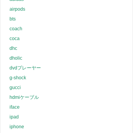
airpods
bts
coach
coca
dhc
dholic
dvdプレーヤー
g-shock
gucci
hdmiケーブル
iface
ipad
iphone