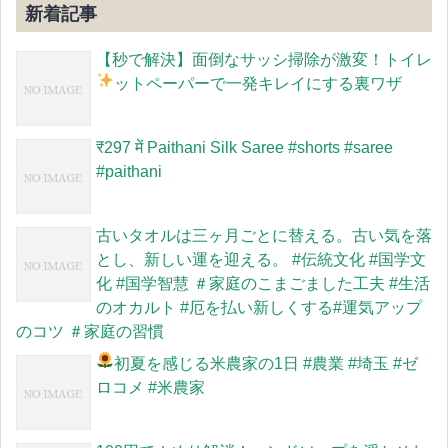
新着記事
【秒で解決】面倒なサッシ掃除が激変！トイレ
ットペーパーで一発キレイにする裏ワザ
​₹297 में Paithani Silk Saree #shorts #saree
#paithani
古いタオルは三ヶ月ごとに替える。古い気を落
とし、新しい運を迎える。 #伝統文化 #国学文
化 #国学智慧 ＃家庭のこまごました工夫 #生活
のオカルト #厄を払い新しくする#運気アップ
のコツ ＃家庭の習慣
初夏を感じる米農家の1日
#農業 #埼玉 #ゼ
ロコメ #米農家