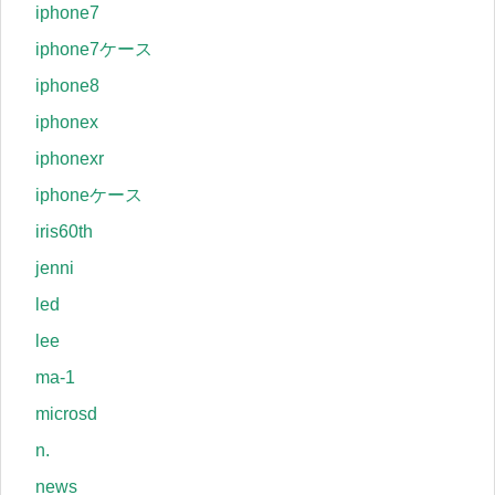
iphone7
iphone7ケース
iphone8
iphonex
iphonexr
iphoneケース
iris60th
jenni
led
lee
ma-1
microsd
n.
news