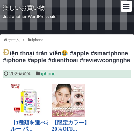
楽しいお買い物
Just another WordPress site
ホーム
iphone
Đ
iện thoại tràn viền
#apple #smartphone
#iphone #apple #dienthoai #reviewcongnghe
2026/6/24
iphone