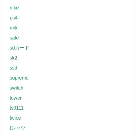
nike
ps4
rmk
sale
sdカード
sk2
ssd
supreme
switch
tower
ts0111
twice
tシャツ