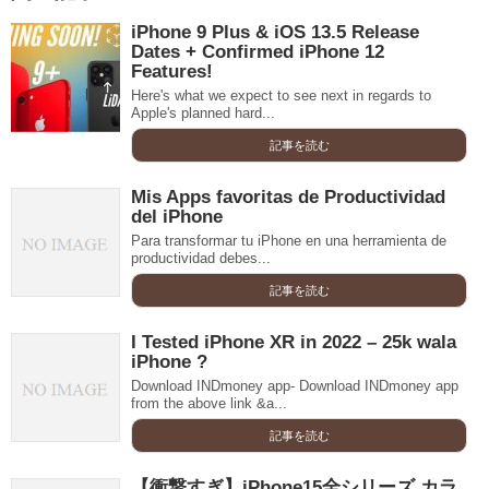
iPhone 9 Plus & iOS 13.5 Release
Dates + Confirmed iPhone 12
Features!
Here's what we expect to see next in regards to
Apple's planned hard...
記事を読む
Mis Apps favoritas de Productividad
del iPhone
Para transformar tu iPhone en una herramienta de
productividad debes...
記事を読む
I Tested iPhone XR in 2022 – 25k wala
iPhone ?
Download INDmoney app- Download INDmoney app
from the above link &a...
記事を読む
【衝撃すぎ】iPhone15全シリーズ カラ