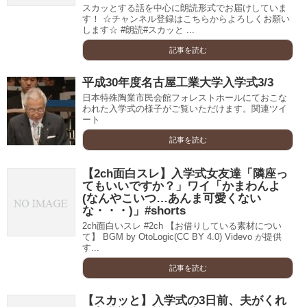
スカッとする話を中心に朗読形式でお届けしていま
す！ ☆チャンネル登録はこちらからよろしくお願い
します☆ #朗読#スカッと ...
記事を読む
平成30年度名古屋工業大学入学式3/3
日本特殊陶業市民会館フォレストホールにておこな
われた入学式の様子がご覧いただけます。関連ツイ
ート
記事を読む
【2ch面白スレ】入学式女友達「隣座っ
てもいいですか？」ワイ「かまわんよ
(なんやこいつ…あんま可愛くない
な・・・)」#shorts
2ch面白いスレ #2ch 【お借りしている素材につい
て】 BGM by OtoLogic(CC BY 4.0) Videvo が提供
す...
記事を読む
【スカッと】入学式の3日前、夫がくれ