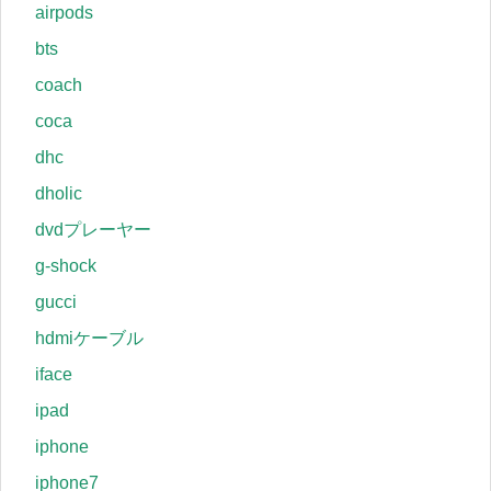
airpods
bts
coach
coca
dhc
dholic
dvdプレーヤー
g-shock
gucci
hdmiケーブル
iface
ipad
iphone
iphone7