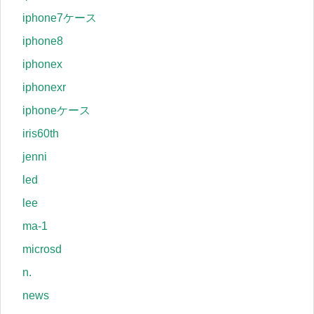
iphone7ケース
iphone8
iphonex
iphonexr
iphoneケース
iris60th
jenni
led
lee
ma-1
microsd
n.
news