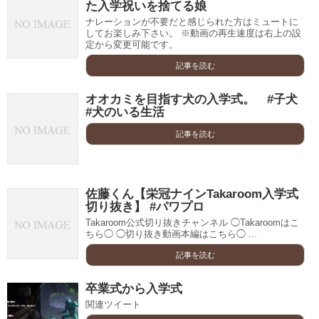
た入学祝いを捨てる娘
ナレーションが不要だと感じられた方はミュートに
してお楽しみ下さい。 ※動画の再生速度は右上の設
定から変更可能です。
記事を読む
オオカミを目指す犬の入学式。 #子犬
#犬のいる生活
記事を読む
佐藤くん【栄冠ナインTakaroom入学式
切り抜き】 #パワプロ
Takaroom公式切り抜きチャンネル ◯Takaroomはこ
ちら◯ ◯切り抜き動画本編はこちら◯ ...
記事を読む
卒業式から入学式
関連ツイート