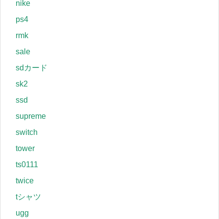
nike
ps4
rmk
sale
sdカード
sk2
ssd
supreme
switch
tower
ts0111
twice
tシャツ
ugg