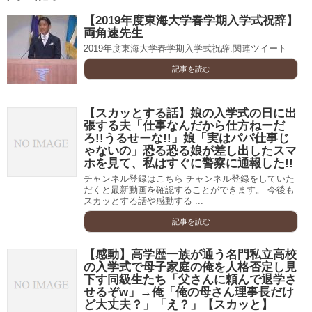
【2019年度東海大学春学期入学式祝辞】
両角速先生
2019年度東海大学春学期入学式祝辞.関連ツイート
記事を読む
【スカッとする話】娘の入学式の日に出
張する夫「仕事なんだから仕方ねーだ
ろ!!うるせーな!!」娘「実はパパ仕事じ
ゃないの」恐る恐る娘が差し出したスマ
ホを見て、私はすぐに警察に通報した!!
チャンネル登録はこちら チャンネル登録をしていた
だくと最新動画を確認することができます。 今後も
スカッとする話や感動する ...
記事を読む
【感動】高学歴一族が通う名門私立高校
の入学式で母子家庭の俺を人格否定し見
下す同級生たち「父さんに頼んで退学さ
せるぞw」→俺「俺の母さん理事長だけ
ど大丈夫？」「え？」【スカッと】