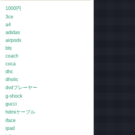
1000円
3ce
a4
adidas
airpods
bts
coach
coca
dhc
dholic
dvdプレーヤー
g-shock
gucci
hdmiケーブル
iface
ipad