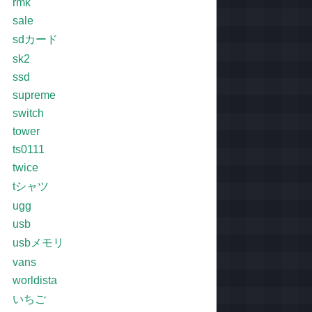
rmk
sale
sdカード
sk2
ssd
supreme
switch
tower
ts0111
twice
tシャツ
ugg
usb
usbメモリ
vans
worldista
いちご