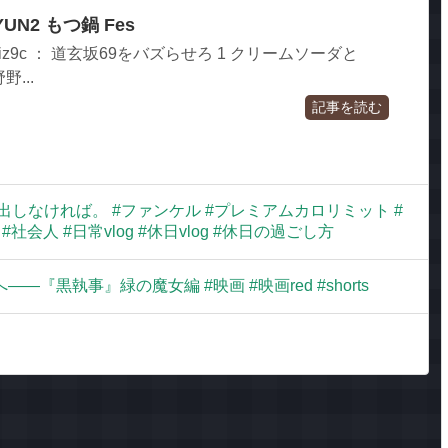
YUN2 もつ鍋 Fes
rl2iz9c ： 道玄坂69をバズらせろ 1 クリームソーダと
野...
記事を読む
しなければ。 #ファンケル #プレミアムカロリミット #
会人 #日常vlog #休日vlog #休日の過ごし方
『黒執事』緑の魔女編 #映画 #映画red #shorts