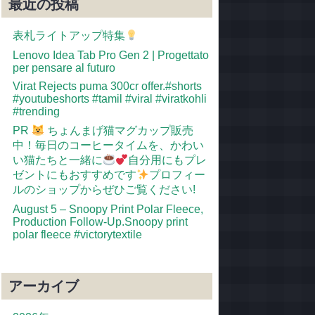
最近の投稿
表札ライトアップ特集
Lenovo Idea Tab Pro Gen 2 | Progettato
per pensare al futuro
Virat Rejects puma 300cr offer.#shorts
#youtubeshorts #tamil #viral #viratkohli
#trending
PR
ちょんまげ猫マグカップ販売
中！毎日のコーヒータイムを、かわい
い猫たちと一緒に
自分用にもプレ
ゼントにもおすすめです
プロフィー
ルのショップからぜひご覧ください!
August 5 – Snoopy Print Polar Fleece,
Production Follow-Up.Snoopy print
polar fleece #victorytextile
アーカイブ