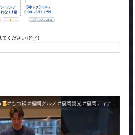
ください↓(^_^)
う
#もつ鍋 #福岡グルメ #福岡観光 #福岡ディナー #福岡旅行