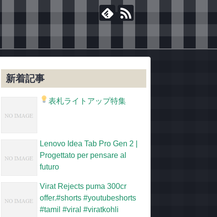
新着記事
表札ライトアップ特集
Lenovo Idea Tab Pro Gen 2 |
Progettato per pensare al
futuro
Virat Rejects puma 300cr
offer.#shorts #youtubeshorts
#tamil #viral #viratkohli