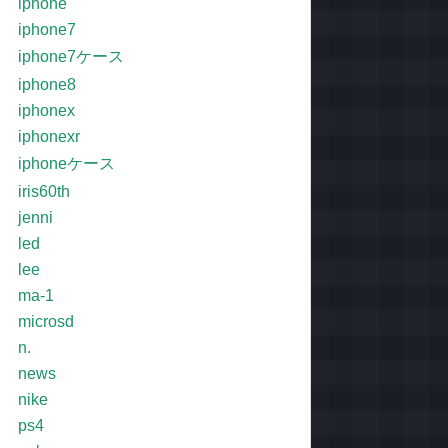
iphone
iphone7
iphone7ケース
iphone8
iphonex
iphonexr
iphoneケース
iris60th
jenni
led
lee
ma-1
microsd
n.
news
nike
ps4