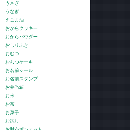
うさぎ
うなぎ
えごま油
おからクッキー
おからパウダー
おしりふき
おむつ
おむつケーキ
お名前シール
お名前スタンプ
お弁当箱
お米
お茶
お菓子
お試し
お財布ポシェット