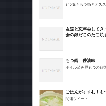
shorts＃もつ鍋＃オス
友達と忘年会してき
会の銀だこのたこ焼
もつ鍋 醤油味
ボイル済み豚もつの背徳
ごはんがすすむ！も
関連ツイート