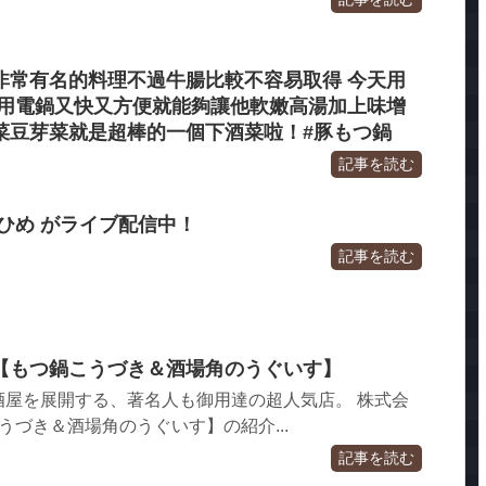
非常有名的料理不過牛腸比較不容易取得 今天用
 用電鍋又快又方便就能夠讓他軟嫩高湯加上味增
菜豆芽菜就是超棒的一個下酒菜啦！#豚もつ鍋
記事を読む
ひめ がライブ配信中！
記事を読む
nine【もつ鍋こうづき＆酒場角のうぐいす】
酒屋を展開する、著名人も御用達の超人気店。 株式会
つ鍋こうづき＆酒場角のうぐいす】の紹介...
記事を読む