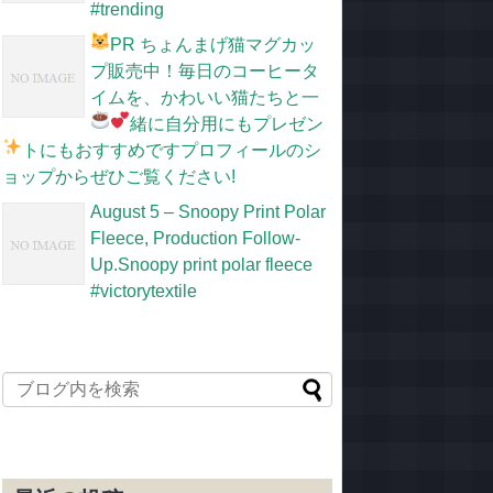
#trending
PR
ちょんまげ猫マグカッ
プ販売中！毎日のコーヒータ
イムを、かわいい猫たちと一
緒に
自分用にもプレゼン
トにもおすすめです
プロフィールのシ
ョップからぜひご覧ください!
August 5 – Snoopy Print Polar
Fleece, Production Follow-
Up.Snoopy print polar fleece
#victorytextile