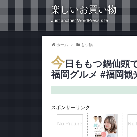
楽しいお買い物
Just another WordPress site
ホーム
もつ鍋
今
日ももつ鍋仙頭
福岡グルメ #福岡観
スポンサーリンク