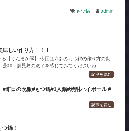
もつ鍋
admin
美味しい作り方！！！
いる【うんまか豚】 今回は寺師のもつ鍋の作り方の動
 是非、鹿児島の魅了を感じてみてくださいね....
記事を読む
#昨日の晩飯#もつ鍋#1人鍋#焼酎ハイボール #
記事を読む
 もつ鍋！