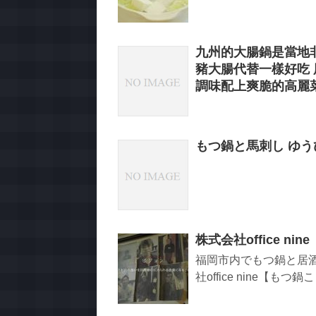
九州的大腸鍋是當地
豬大腸代替一樣好吃
調味配上爽脆的高麗
もつ鍋と馬刺し ゆう
株式会社office 
福岡市内でもつ鍋と居
社office nine【も