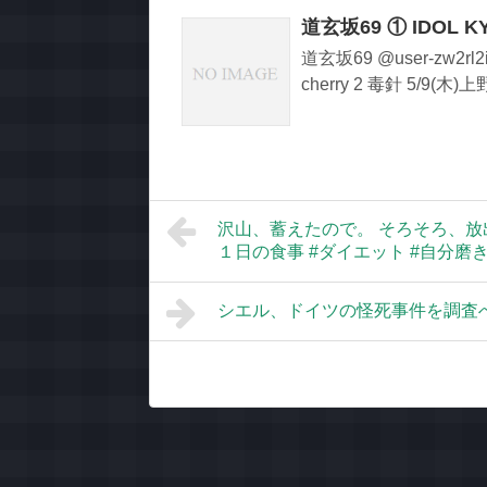
道玄坂69 ① IDOL K
道玄坂69 @user-zw2
cherry 2 毒針 5/9(木)上野
沢山、蓄えたので。 そろそろ、放出
１日の食事 #ダイエット #自分磨き#社
シエル、ドイツの怪死事件を調査へ――