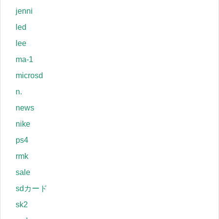
jenni
led
lee
ma-1
microsd
n.
news
nike
ps4
rmk
sale
sdカード
sk2