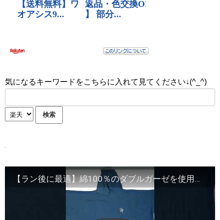
気になるキーワードをこちらに入れて見てください↓(^_^)
【ラン後に最適】綿100％のダブルガーゼを使用したポンチョが登場！「Rt Logo ダブルガーゼ フーディーポンチョ」 アウトドアやシャワー・お風呂上がりにも活躍する一枚！