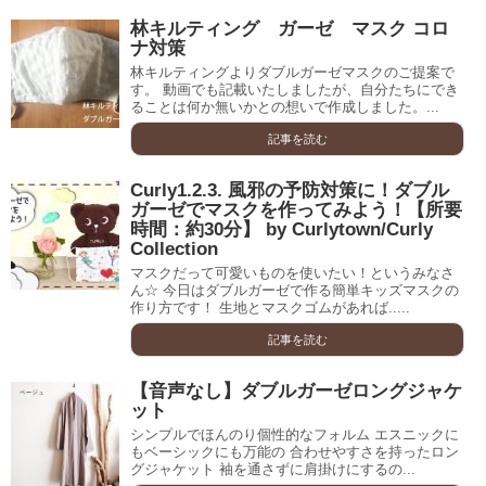
林キルティング ガーゼ マスク コロ
ナ対策
林キルティングよりダブルガーゼマスクのご提案で
す。 動画でも記載いたしましたが、自分たちにでき
ることは何か無いかとの想いで作成しました。...
記事を読む
Curly1.2.3. 風邪の予防対策に！ダブル
ガーゼでマスクを作ってみよう！【所要
時間：約30分】 by Curlytown/Curly
Collection
マスクだって可愛いものを使いたい！というみなさ
ん☆ 今日はダブルガーゼで作る簡単キッズマスクの
作り方です！ 生地とマスクゴムがあれば.....
記事を読む
【音声なし】ダブルガーゼロングジャケ
ット
シンプルでほんのり個性的なフォルム エスニックに
もベーシックにも万能の 合わせやすさを持ったロン
グジャケット 袖を通さずに肩掛けにするの...