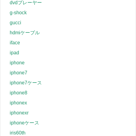
dvdプレーヤー
g-shock
gucci
hdmiケーブル
iface
ipad
iphone
iphone7
iphone7ケース
iphone8
iphonex
iphonexr
iphoneケース
iris60th