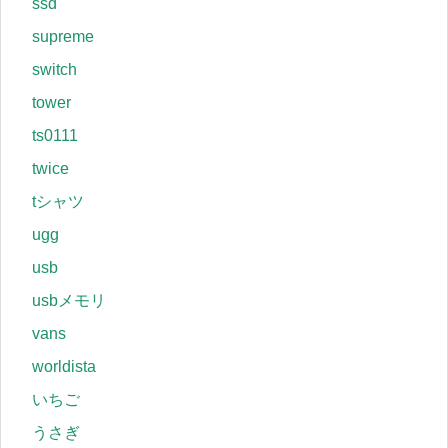
ssd
supreme
switch
tower
ts0111
twice
tシャツ
ugg
usb
usbメモリ
vans
worldista
いちご
うさぎ