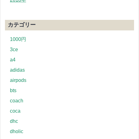
カテゴリー
1000円
3ce
a4
adidas
airpods
bts
coach
coca
dhc
dholic