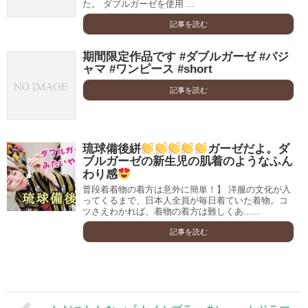
た。 ダブルガーゼを使用 ...
記事を読む
期間限定作品です #ダブルガーゼ #パジ
ャマ #ワンピース #short
記事を読む
琉球備後絣
ガーゼだよ。ダ
ブルガーゼの新生児の肌着のようなふん
わり感
普段着着物の着方は意外に簡単！】 洋服の文化が入
ってくるまで、日本人全員が毎日着ていた着物。コ
ツさえわかれば、着物の着方は難しくあ......
記事を読む