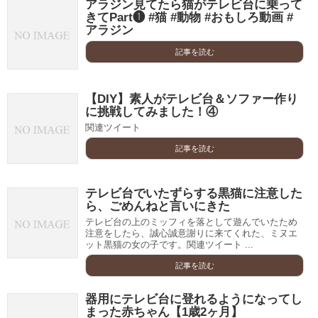
アラジン見てたら猫がテレビ台に乗って
きてPart❶ #猫 #動物 #おもしろ動画 #
アラジン
記事を読む
【DIY】素人がテレビ台＆ソファー作り
に挑戦してみました！④
関連ツイート
記事を読む
テレビ台でいたずらする黒猫に注意した
ら、ごめんねと言いにきた
テレビ台の上のミッフィを落として遊んでいたため
注意をしたら、誠心誠意謝りに来てくれた、ミヌエ
ット黒猫の女の子です。関連ツイート ...
記事を読む
器用にテレビ台に登れるようになってし
まった赤ちゃん【1歳2ヶ月】