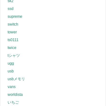
sk2
ssd
supreme
switch
tower
ts0111
twice
tシャツ
ugg
usb
usbメモリ
vans
worldista
いちご