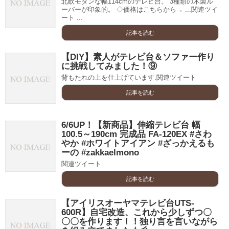
北欧モダンな幅114cmのテレビ台。 3種類の木製ル
ーバーが印象的。 ◇価格はこちらから→ ...関連ツイ
ート ...
記事を読む
【DIY】素人がテレビ台＆ソファー作り
に挑戦してみました！⑨
背もたれの上を仕上げています.関連ツイート
記事を読む
6/6UP！【新商品】伸縮テレビ台 幅
100.5～190cm 完成品 FA-120EX #さわ
やか #ホワイトアイアン #ざっかえるも
ーの #zakkaelmono
関連ツイート
記事を読む
【アイリスオーヤマテレビ台UTS-
600R】自宅改造、これから少しずつ〇
〇〇を作ります！！独り言を言いながら