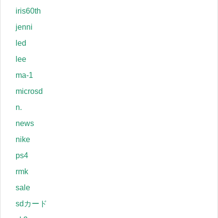
iris60th
jenni
led
lee
ma-1
microsd
n.
news
nike
ps4
rmk
sale
sdカード