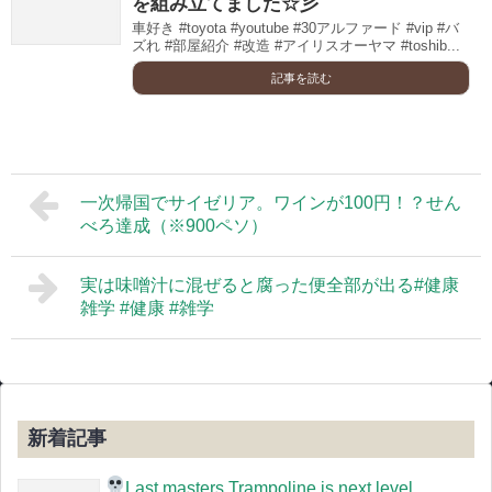
を組み立てました☆彡
車好き #toyota #youtube #30アルファード #vip #バ
ズれ #部屋紹介 #改造 #アイリスオーヤマ #toshib...
記事を読む
一次帰国でサイゼリア。ワインが100円！？せん
べろ達成（※900ペソ）
実は味噌汁に混ぜると腐った便全部が出る#健康
雑学 #健康 #雑学
新着記事
Last masters Trampoline is next level