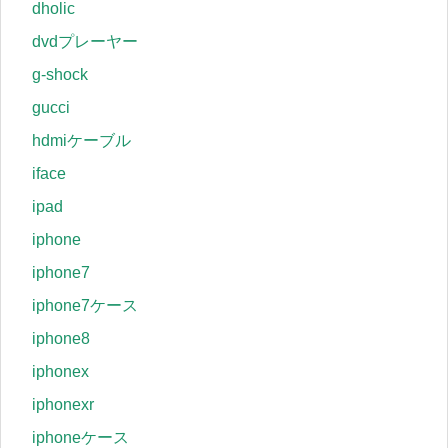
dholic
dvdプレーヤー
g-shock
gucci
hdmiケーブル
iface
ipad
iphone
iphone7
iphone7ケース
iphone8
iphonex
iphonexr
iphoneケース