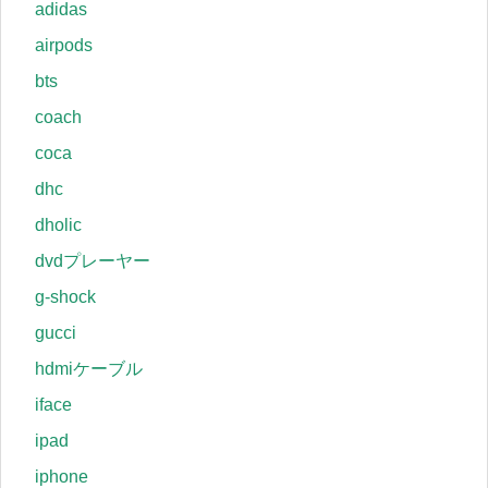
adidas
airpods
bts
coach
coca
dhc
dholic
dvdプレーヤー
g-shock
gucci
hdmiケーブル
iface
ipad
iphone