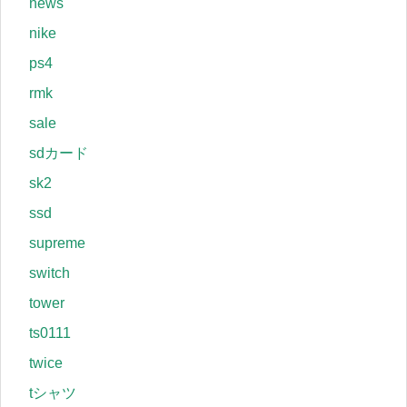
news
nike
ps4
rmk
sale
sdカード
sk2
ssd
supreme
switch
tower
ts0111
twice
tシャツ