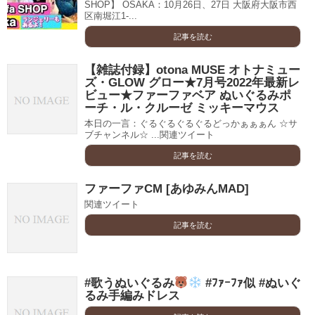
SHOP】 OSAKA：10月26日、27日 大阪府大阪市西
区南堀江1-...
記事を読む
【雑誌付録】otona MUSE オトナミュー
ズ・GLOW グロー★7月号2022年最新レ
ビュー★ファーファベア ぬいぐるみポ
ーチ・ル・クルーゼ ミッキーマウス
本日の一言：ぐるぐるぐるぐるどっかぁぁぁん ☆サ
ブチャンネル☆ ...関連ツイート
記事を読む
ファーファCM [あゆみんMAD]
関連ツイート
記事を読む
#歌うぬいぐるみ
#ﾌｧｰﾌｧ似 #ぬいぐ
るみ手編みドレス