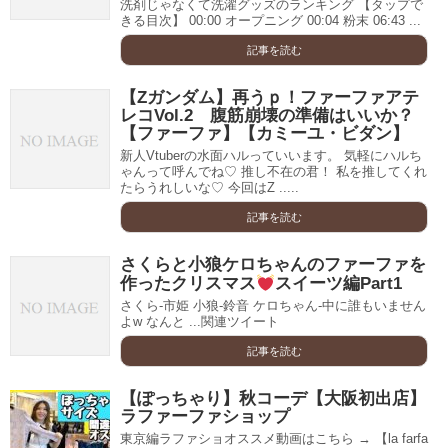
洗剤じゃなくて洗濯グッズのランキング 【タップで
きる目次】 00:00 オープニング 00:04 粉末 06:43 ...
記事を読む
【Zガンダム】再うｐ！ファーファアテ
レコVol.2 腹筋崩壊の準備はいいか？
【ファーファ】【カミーユ・ビダン】
新人Vtuberの水面ハルっていいます。 気軽にハルち
ゃんって呼んでね♡ 推し不在の君！ 私を推してくれ
たらうれしいな♡ 今回はZ .....
記事を読む
さくらと小狼ケロちゃんのファーファを
作ったクリスマス
スイーツ編Part1
さくら-市姫 小狼-鈴音 ケロちゃん-中に誰もいません
よw なんと ...関連ツイート
記事を読む
【ぽっちゃり】秋コーデ【大阪初出店】
ラファーファショップ
東京編ラファショオススメ動画はこちら → 【la farfa