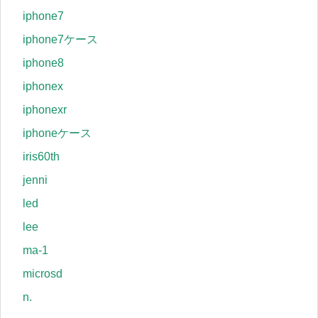
iphone7
iphone7ケース
iphone8
iphonex
iphonexr
iphoneケース
iris60th
jenni
led
lee
ma-1
microsd
n.