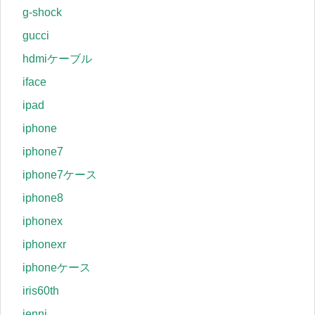
g-shock
gucci
hdmiケーブル
iface
ipad
iphone
iphone7
iphone7ケース
iphone8
iphonex
iphonexr
iphoneケース
iris60th
jenni