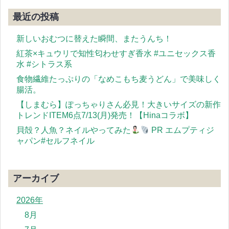
最近の投稿
新しいおむつに替えた瞬間、またうんち！
紅茶×キュウリで知性匂わせすぎ香水 #ユニセックス香
水 #シトラス系
食物繊維たっぷりの「なめこもち麦うどん」で美味しく
腸活。
【しまむら】ぽっちゃりさん必見！大きいサイズの新作
トレンドITEM6点7/13(月)発売！【Hinaコラボ】
貝殻？人魚？ネイルやってみた
PR エムプティジ
ャパン#セルフネイル
アーカイブ
2026年
8月