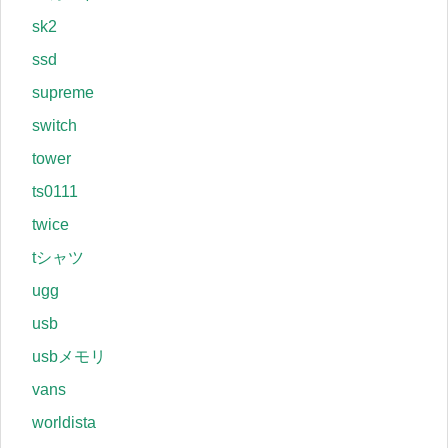
sk2
ssd
supreme
switch
tower
ts0111
twice
tシャツ
ugg
usb
usbメモリ
vans
worldista