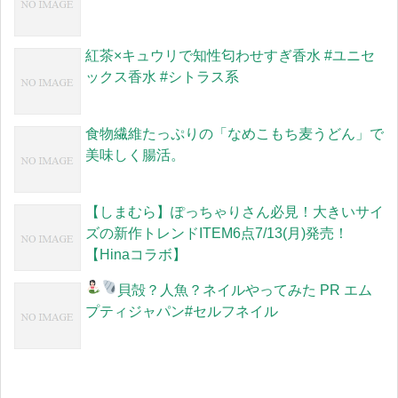
紅茶×キュウリで知性匂わせすぎ香水 #ユニセ
ックス香水 #シトラス系
食物繊維たっぷりの「なめこもち麦うどん」で
美味しく腸活。
【しまむら】ぽっちゃりさん必見！大きいサイ
ズの新作トレンドITEM6点7/13(月)発売！
【Hinaコラボ】
貝殻？人魚？ネイルやってみた
PR エム
プティジャパン#セルフネイル