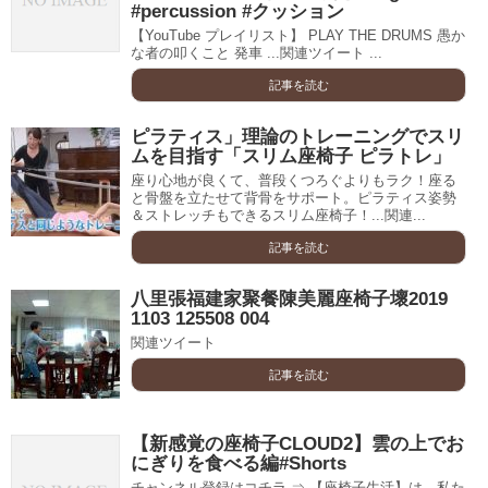
#percussion #クッション
【YouTube プレイリスト】 PLAY THE DRUMS 愚か
な者の叩くこと 発車 ...関連ツイート ...
記事を読む
ピラティス」理論のトレーニングでスリ
ムを目指す「スリム座椅子 ピラトレ」
座り心地が良くて、普段くつろぐよりもラク！座る
と骨盤を立たせて背骨をサポート。ピラティス姿勢
＆ストレッチもできるスリム座椅子！...関連...
記事を読む
八里張福建家聚餐陳美麗座椅子壞2019
1103 125508 004
関連ツイート
記事を読む
【新感覚の座椅子CLOUD2】雲の上でお
にぎりを食べる編#Shorts
チャンネル登録はコチラ ⇒ 【座椅子生活】は、私た