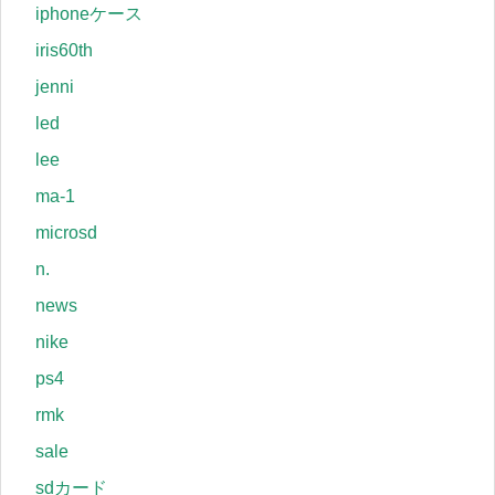
iphoneケース
iris60th
jenni
led
lee
ma-1
microsd
n.
news
nike
ps4
rmk
sale
sdカード