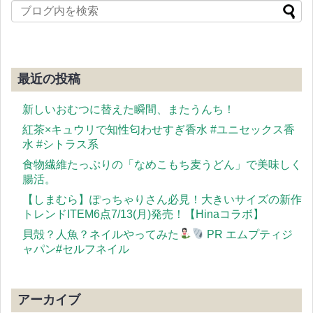
最近の投稿
新しいおむつに替えた瞬間、またうんち！
紅茶×キュウリで知性匂わせすぎ香水 #ユニセックス香
水 #シトラス系
食物繊維たっぷりの「なめこもち麦うどん」で美味しく
腸活。
【しまむら】ぽっちゃりさん必見！大きいサイズの新作
トレンドITEM6点7/13(月)発売！【Hinaコラボ】
貝殻？人魚？ネイルやってみた
PR エムプティジ
ャパン#セルフネイル
アーカイブ