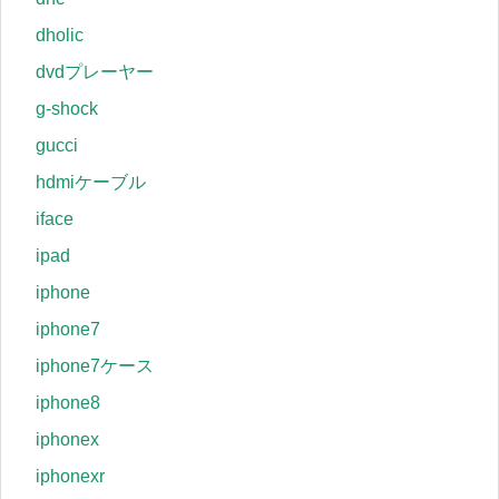
dholic
dvdプレーヤー
g-shock
gucci
hdmiケーブル
iface
ipad
iphone
iphone7
iphone7ケース
iphone8
iphonex
iphonexr