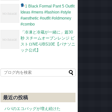
1 Black Formal Pant 5 Outfit
Ideas #mens #fashion #style
#aesthetic #outfit #oldmoney
#combo
「冷凍と冷蔵が一緒に」篇30
秒 スチームオーブンレンジ ビ
ストロNE-UBS10E【パナソニ
ック公式】
最近の投稿
パパのエコバッグが増え続けた