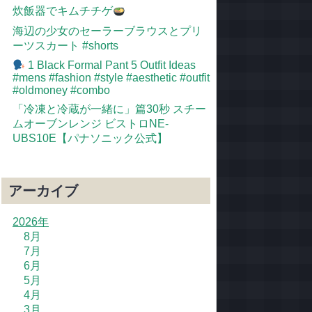
炊飯器でキムチチゲ
海辺の少女のセーラーブラウスとプリ
ーツスカート #shorts
1 Black Formal Pant 5 Outfit Ideas
#mens #fashion #style #aesthetic #outfit
#oldmoney #combo
「冷凍と冷蔵が一緒に」篇30秒 スチー
ムオーブンレンジ ビストロNE-
UBS10E【パナソニック公式】
アーカイブ
2026年
8月
7月
6月
5月
4月
3月