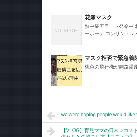
花嫁マスク
熱中症アラート発令中 
ーボーテ コンサントレイリ
マスク拒否で緊急着
桃色の飛行機が釧路湿原
we were hoping people would like 
【VLOG】育児ママの日常☆コス
供たちとの過ごし方【コストコ】