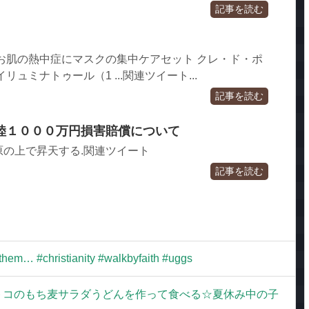
記事を読む
お肌の熱中症にマスクの集中ケアセット クレ・ド・ポ
ュミナトゥール（1 ...関連ツイート...
記事を読む
陸１０００万円損害賠償について
の上で昇天する.関連ツイート
記事を読む
them… #christianity #walkbyfaith #uggs
トコのもち麦サラダうどんを作って食べる☆夏休み中の子