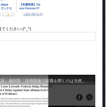
ください↓(^_^)
裁判官「採用面接で前職を聞くのは当然」 #QixNewsAI