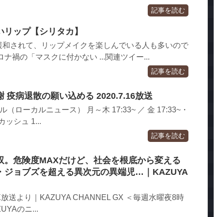
記事を読む
いリップ【シリタカ】
緩和されて、リップメイクを楽しんでいる人も多いので
ナ禍の「マスクに付かない ...関連ツイー...
記事を読む
疫病退散の願い込める 2020.7.16放送
ローカルニュース） 月～木 17:33~ ／ 金 17:33~・
ッシュ 1...
記事を読む
双。危険度MAXだけど、社会を根底から変える
ジョブズを超える異次元の異端児…｜KAZUYA
X放送より｜KAZUYA CHANNEL GX ＜毎週水曜夜8時
UYAのニ...