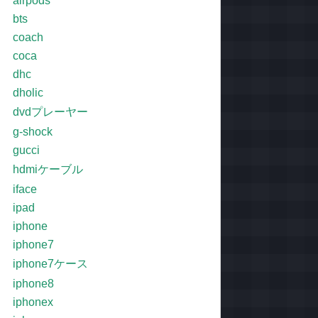
airpods
bts
coach
coca
dhc
dholic
dvdプレーヤー
g-shock
gucci
hdmiケーブル
iface
ipad
iphone
iphone7
iphone7ケース
iphone8
iphonex