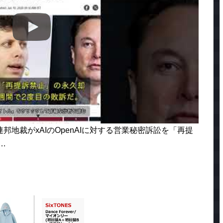
米連邦地裁がxAIのOpenAIに対する営業秘密訴訟を「再提
…