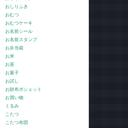
おしりふき
おむつ
おむつケーキ
お名前シール
お名前スタンプ
お弁当箱
お米
お茶
お菓子
お試し
お財布ポシェット
お買い物
くるみ
こたつ
こたつ布団