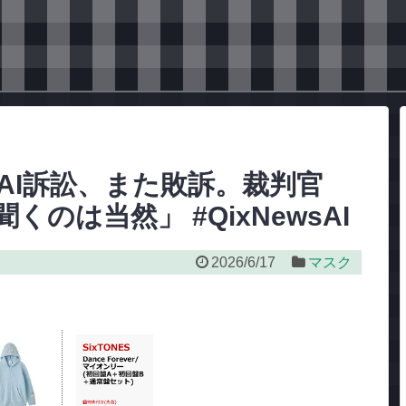
nAI訴訟、また敗訴。裁判官
のは当然」 #QixNewsAI
2026/6/17
マスク