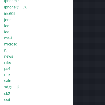
iphonexr
iphoneケース
iris60th
jenni
led
lee
ma-1
microsd
n.
news
nike
ps4
rmk
sale
sdカード
sk2
ssd