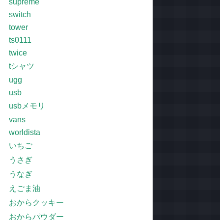
supreme
switch
tower
ts0111
twice
tシャツ
ugg
usb
usbメモリ
vans
worldista
いちご
うさぎ
うなぎ
えごま油
おからクッキー
おからパウダー