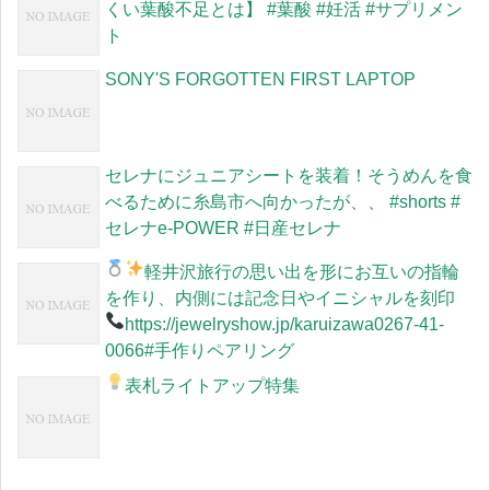
くい葉酸不足とは】 #葉酸 #妊活 #サプリメン
ト
SONY'S FORGOTTEN FIRST LAPTOP
セレナにジュニアシートを装着！そうめんを食
べるために糸島市へ向かったが、、 #shorts #
セレナe-POWER #日産セレナ
軽井沢旅行の思い出を形に
お互いの指輪
を作り、内側には記念日やイニシャルを刻印
https://jewelryshow.jp/karuizawa
0267-41-
0066#手作りペアリング
表札ライトアップ特集