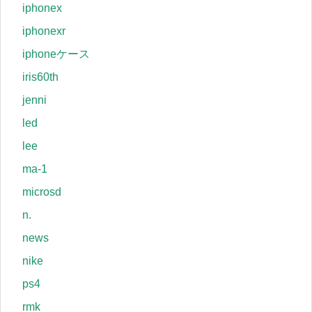
iphonex
iphonexr
iphoneケース
iris60th
jenni
led
lee
ma-1
microsd
n.
news
nike
ps4
rmk