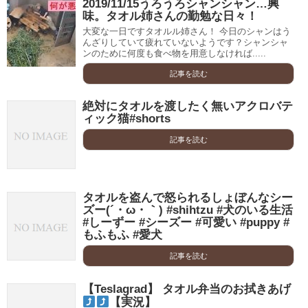
2019/11/15うろうろシャンシャン…興
味。タオル姉さんの勤勉な日々！
大変な一日ですタオルル姉さん！ 今日のシャンはう
んざりしていて疲れていないようです？シャンシャ
ンのために何度も食べ物を用意しなければ.....
記事を読む
絶対にタオルを渡したく無いアクロバテ
ィック猫#shorts
記事を読む
タオルを盗んで怒られるしょぼんなシー
ズー(´・ω・｀) #shihtzu #犬のいる生活
#しーずー #シーズー #可愛い #puppy #
もふもふ #愛犬
記事を読む
【Teslagrad】 タオル弁当のお拭きあげ
【実況】