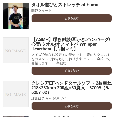
タオル遊びとストレッチ at home
関連ツイート
記事を読む
【ASMR】囁き雑談/耳かき/ハンバーグ/
心音/タオル/オノマトペ Whisper
Heartbeat【片桐マミ】
ノイズ抑制なし設定での配信です。 音のリクエスト
をコメントでお待ちしております コメント全拾いで
会話します！ ※卑猥な ...
記事を読む
クレシアEFハンドタオルソフト 2枚重ね
218×230mm 200組×30袋入 37005（5-
5057-02）
詳細はこちら 関連ツイート
記事を読む