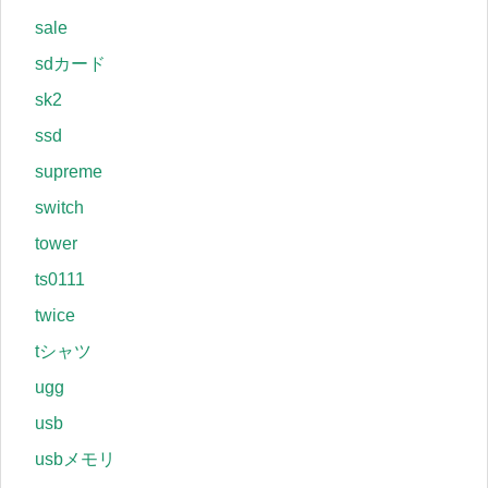
sale
sdカード
sk2
ssd
supreme
switch
tower
ts0111
twice
tシャツ
ugg
usb
usbメモリ