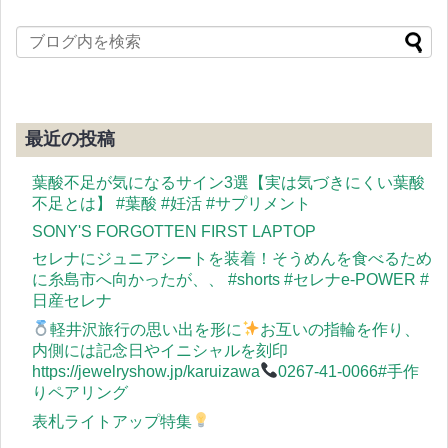
最近の投稿
葉酸不足が気になるサイン3選【実は気づきにくい葉酸
不足とは】 #葉酸 #妊活 #サプリメント
SONY'S FORGOTTEN FIRST LAPTOP
セレナにジュニアシートを装着！そうめんを食べるため
に糸島市へ向かったが、、 #shorts #セレナe-POWER #
日産セレナ
軽井沢旅行の思い出を形に
お互いの指輪を作り、
内側には記念日やイニシャルを刻印
https://jewelryshow.jp/karuizawa
0267-41-0066#手作
りペアリング
表札ライトアップ特集