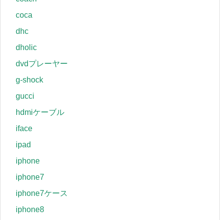
coca
dhc
dholic
dvdプレーヤー
g-shock
gucci
hdmiケーブル
iface
ipad
iphone
iphone7
iphone7ケース
iphone8