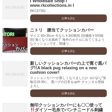
I Wholesale Shop I
www.rkcollections.in I
RKC67392- ...
記事を読む
ニトリ 腰当てクッションカバー
サイズ 60×35cm 今なら￥342税別 (旧価格￥555税
別) 無くなり次第終了 海外のホテルに出てくるよう
なクッションです。関連ツ...
記事を読む
新しいクッションカバーの上で寛ぐ黒パ
グ!!A black pug relaxing on a new
cushion cover!
クッションカバーが新しくなりました(○ ˃̶͈̀ロ˂̶͈́)੭ꠥ⁾⁾笑
毎日18:00に、黒パグの日常をup中 チャンネル登録
よろし...
記事を読む
無印クッションカバーにも〇〇使って
ダイソー毛糸でパンチニードル刺繍