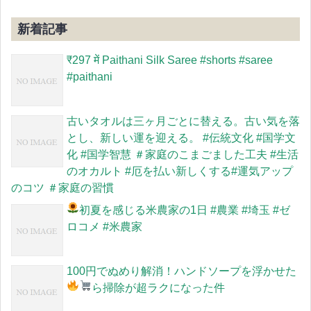
新着記事
​₹297 में Paithani Silk Saree #shorts #saree
#paithani
古いタオルは三ヶ月ごとに替える。古い気を落
とし、新しい運を迎える。 #伝統文化 #国学文
化 #国学智慧 ＃家庭のこまごました工夫 #生活
のオカルト #厄を払い新しくする#運気アップ
のコツ ＃家庭の習慣
初夏を感じる米農家の1日
#農業 #埼玉 #ゼ
ロコメ #米農家
100円でぬめり解消！ハンドソープを浮かせた
ら掃除が超ラクになった件