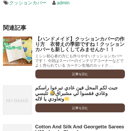
クッションカバー
admin
関連記事
【ハンドメイド】クッションカバーの作
り方 衣替えの季節ですね！クッション
カバーも新しくしてみませんか！！
ミシン初心者の方にも作りやすいクッションカバー
です！ 今回はスーパーのインテリアコーナーなどで
よく売られている カーテン生地のカットク....
記事を読む
جبت لكم المحل فين غادي تبرعوا راسكم
وغادي فقسوا لي مشبراق
تلبسي
وتعاودي يا لاله
記事を読む
Cotton And Silk And Georgette Sarees