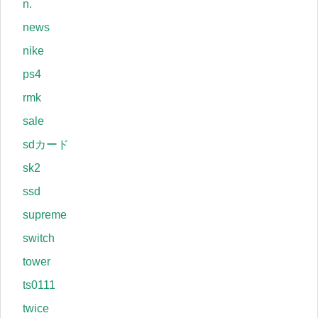
n.
news
nike
ps4
rmk
sale
sdカード
sk2
ssd
supreme
switch
tower
ts0111
twice