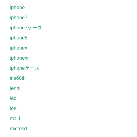
iphone
iphone7
iphone7ケース
iphone8
iphonex
iphonexr
iphoneケース
iris60th
jenni
led
lee
ma-1
microsd