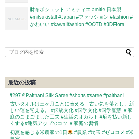
財布ポシェット アミティエ amitie 日本製
#mitsukistaff #Japan #ファッション #fashion #
かわいい #kawaiifashion #OOTD #3DFloral
最近の投稿
​₹297 में Paithani Silk Saree #shorts #saree #paithani
古いタオルは三ヶ月ごとに替える。古い気を落とし、新
しい運を迎える。 #伝統文化 #国学文化 #国学智慧 ＃家
庭のこまごました工夫 #生活のオカルト #厄を払い新し
くする#運気アップのコツ ＃家庭の習慣
初夏を感じる米農家の1日
#農業 #埼玉 #ゼロコメ #米
農家