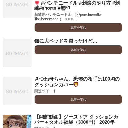
#パンチニードル #刺繍のやり方 #刺
繍#shorts #無印
刺繍糸パンチニードル （@punchneedle-
like.handmade ） ✴︎✴︎✴︎...
記事を読む
猫に大ベッドを買ったけど…
記事を読む
きつね母ちゃん、恐怖の相手は100均の
クッションカバー
関連ツイート
記事を読む
【開封動画】ジーストア クッションカ
バー＋タオル福袋（3000円） 2020年