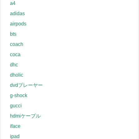
a4
adidas
airpods
bts
coach
coca
dhc
dholic
dvdプレーヤー
g-shock
gucci
hdmiケーブル
iface
ipad