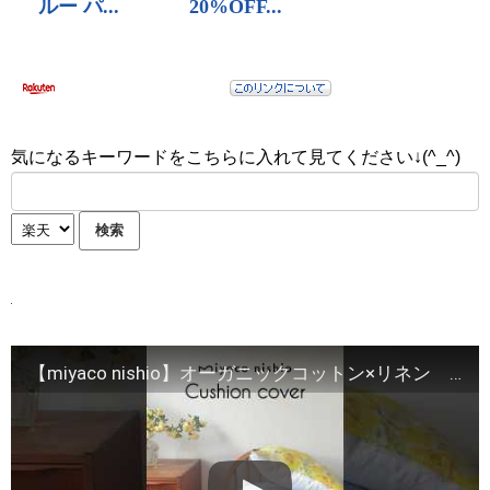
気になるキーワードをこちらに入れて見てください↓(^_^)
【miyaco nishio】オーガニックコットン×リネン 肌触りが心地よいクッションカバー #オーガニックコットン#miyaconishio