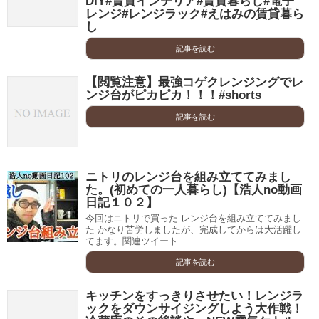
DIY#賃貸インテリア#賃貸暮らし#電子
レンジ#レンジラック#えはみの賃貸暮ら
し
記事を読む
【閲覧注意】最強コゲクレンジングでレ
ンジ台がピカピカ！！！#shorts
記事を読む
ニトリのレンジ台を組み立ててみまし
た。(初めての一人暮らし)【浩人no動画
日記１０２】
今回はニトリで買った レンジ台を組み立ててみまし
た かなり苦労しましたが、完成してからは大活躍し
てます。関連ツイート ...
記事を読む
キッチンをすっきりさせたい！レンジラ
ックをダウンサイジングしよう大作戦！