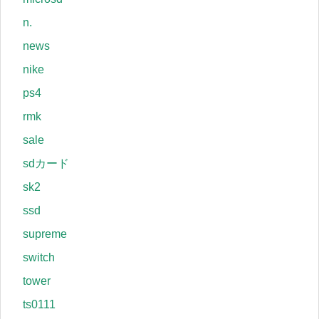
n.
news
nike
ps4
rmk
sale
sdカード
sk2
ssd
supreme
switch
tower
ts0111