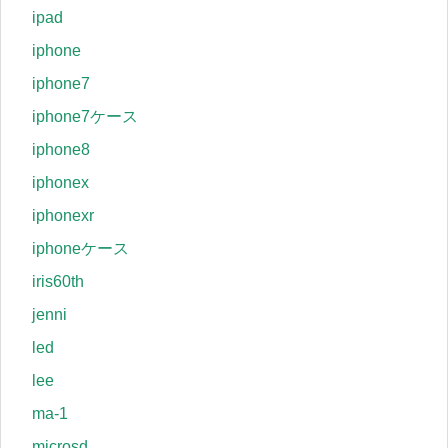
ipad
iphone
iphone7
iphone7ケース
iphone8
iphonex
iphonexr
iphoneケース
iris60th
jenni
led
lee
ma-1
microsd