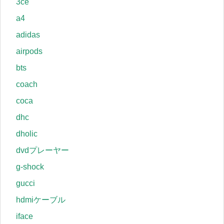
3ce
a4
adidas
airpods
bts
coach
coca
dhc
dholic
dvdプレーヤー
g-shock
gucci
hdmiケーブル
iface