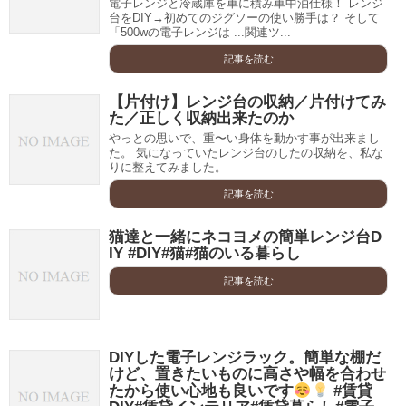
電子レンジと冷蔵庫を車に積み車中泊仕様！ レンジ
台をDIY→初めてのジグソーの使い勝手は？ そして
「500wの電子レンジは ...関連ツ...
記事を読む
【片付け】レンジ台の収納／片付けてみ
た／正しく収納出来たのか
やっとの思いで、重〜い身体を動かす事が出来まし
た。 気になっていたレンジ台のしたの収納を、私な
りに整えてみました。
記事を読む
猫達と一緒にネコヨメの簡単レンジ台D
IY #DIY#猫#猫のいる暮らし
記事を読む
DIYした電子レンジラック。簡単な棚だ
けど、置きたいものに高さや幅を合わせ
たから使い心地も良いです
#賃貸