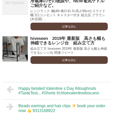
冷蔵庫のその後談や、NEW電気ケトル
ご紹介など。
レンジラック (幅48×奥行41.5×高さ89cm) スライド
棚 2口コンセント キャスター付き 組立品 ブラウン
(木目調) ...
記事を読む
hiveseen 2019年 最新版 高さも幅も
伸縮できるレンジ台 組み立て方
組み立て方 hiveseen 2019年 最新版 高さも幅も伸縮
できるレンジ台.関連ツイート
記事を読む
Happy belated Valentine s Day #doughnuts
#TasteTest... #Shorts #chloevalentinetoscano
Beads earrings and hair clips
book your order
now
9313168822