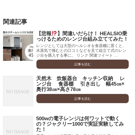
関連記事
【悲報
】間違いだらけ！ HEALSIO乗
っけるためのレンジ台組み立ててみた！
レンジとしては大型のヘルシオを食器棚に置くと、
水蒸気で痛むとの口コミなどを見て組立て式のレン
ジ台を購入する事に。 リンク 関連ツイート ...
記事を読む
天然木 炊飯器台 キッチン収納 レ
ンジ台 食器棚 引き出し 幅45㎝×
奥行38㎝×高さ78㎝
記事を読む
500wの電子レンジは何ワットで動く
の？ジャクリー1000で実証実験してみ
た！