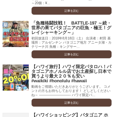
～20個：¥...
記事を読む
「魚種格闘技戦！ BATTLE-197 ～続・
世界の果てパタゴニアの巨魚・極王！グ
レイシャーキング～」
初回放送日：2018年8月18日（土） 出演者：村田 基
場所：アルゼンチン パタゴニア地方 アニータ湖・カ
テリーナ川 魚種：キングサー...
記事を読む
【ハワイ旅行】ハワイ限定パタロハ！パ
タゴニアホノルル店でお土産探し日本で
買うより最大２０％も安い
#waikiki #honolulu #hawaii
動画をご視聴いただきありがとうございます。 コメ
ントの方もお待ちしております！ どしどしください
ね～ —————————- ハワイ限定パ...
記事を読む
【ハワイショッピング】パタゴニア ホ