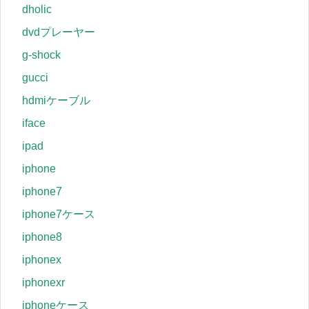
dholic
dvdプレーヤー
g-shock
gucci
hdmiケーブル
iface
ipad
iphone
iphone7
iphone7ケース
iphone8
iphonex
iphonexr
iphoneケース