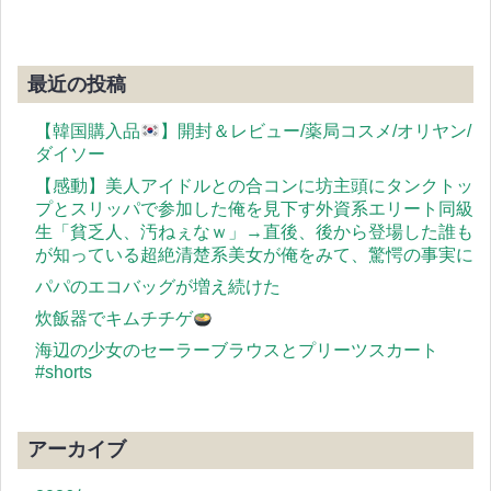
最近の投稿
【韓国購入品
】開封＆レビュー/薬局コスメ/オリヤン/
ダイソー
【感動】美人アイドルとの合コンに坊主頭にタンクトッ
プとスリッパで参加した俺を見下す外資系エリート同級
生「貧乏人、汚ねぇなｗ」→直後、後から登場した誰も
が知っている超絶清楚系美女が俺をみて、驚愕の事実に
パパのエコバッグが増え続けた
炊飯器でキムチチゲ
海辺の少女のセーラーブラウスとプリーツスカート
#shorts
アーカイブ