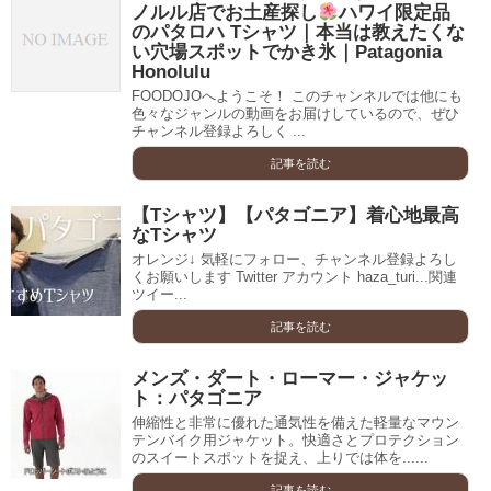
ノルル店でお土産探し
ハワイ限定品
のパタロハ Tシャツ｜本当は教えたくな
い穴場スポットでかき氷｜Patagonia
Honolulu
FOODOJOへようこそ！ このチャンネルでは他にも
色々なジャンルの動画をお届けしているので、ぜひ
チャンネル登録よろしく ...
記事を読む
【Tシャツ】【パタゴニア】着心地最高
なTシャツ
オレンジ↓ 気軽にフォロー、チャンネル登録よろし
くお願いします Twitter アカウント haza_turi...関連
ツイー...
記事を読む
メンズ・ダート・ローマー・ジャケッ
ト：パタゴニア
伸縮性と非常に優れた通気性を備えた軽量なマウン
テンバイク用ジャケット。快適さとプロテクション
のスイートスポットを捉え、上りでは体を......
記事を読む