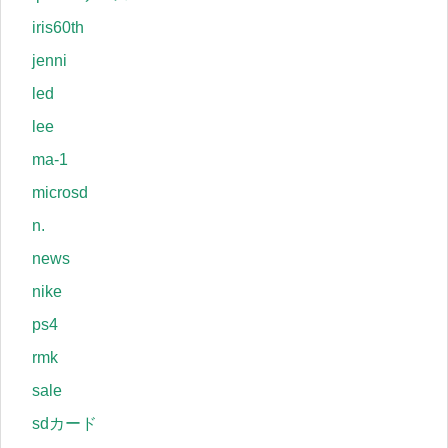
iris60th
jenni
led
lee
ma-1
microsd
n.
news
nike
ps4
rmk
sale
sdカード