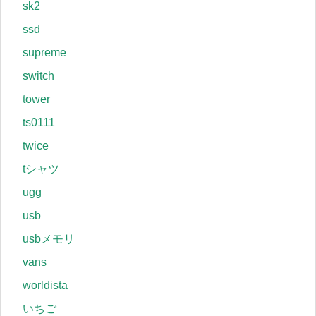
sk2
ssd
supreme
switch
tower
ts0111
twice
tシャツ
ugg
usb
usbメモリ
vans
worldista
いちご