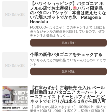
【ハワイショッピング】パタゴニア ホ
ノルル店でお土産探し
ハワイ限定品
のパタロハ Tシャツ｜本当は教えたくな
い穴場スポットでかき氷｜Patagonia
Honolulu
FOODOJOへようこそ！ このチャンネルでは他にも
色々なジャンルの動画をお届けしているので、ぜひ
チャンネル登録よろしく ...
記事を読む
今季の新作パタゴニアをチェックする
ていちゃんねるの放出品 ていちゃんねるのIGアカウ
ント ...
記事を読む
【在庫わずか】古着転売 仕入れ ベール
開封動画 18 パタゴニア カーハート ノ
ースフェイス トミーヒルフィガー など
ネットでせどりが出来る 1点から購入可
【古着1点から購入できます！】 100個以上ご購入で
単価￥1000 51～99個：¥1500 21～50個：¥1700 01