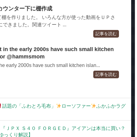
カウンター下に棚作成
て棚を作りました。 いろんな方が使った動画をＵＰさ
できました。関連ツイート ...
記事を読む
 in the early 2000s have such small kitchen
ecor @hammsmom
he early 2000s have such small kitchen islan...
記事を読む
話題の「ふわとろ毛布」
ローソファー
ふかふかラグ
ノ『ＪＰＸ Ｓ４０ ＦＯＲＧＥＤ』アイアンは本当に買い？
ゆっくり解説】