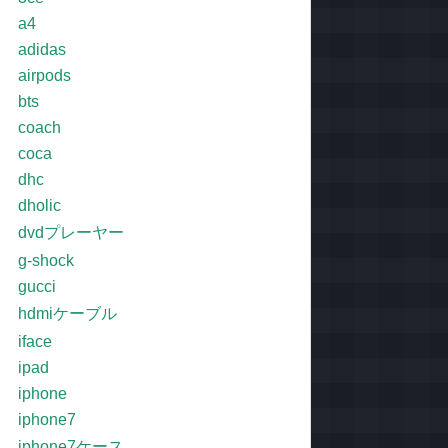
a4
adidas
airpods
bts
coach
coca
dhc
dholic
dvdプレーヤー
g-shock
gucci
hdmiケーブル
iface
ipad
iphone
iphone7
iphone7ケース