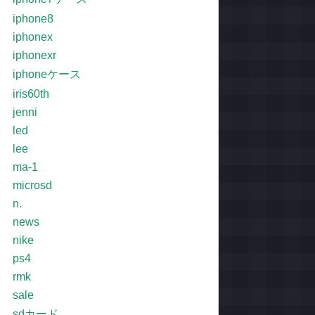
iphone8
iphonex
iphonexr
iphoneケース
iris60th
jenni
led
lee
ma-1
microsd
n.
news
nike
ps4
rmk
sale
sdカード