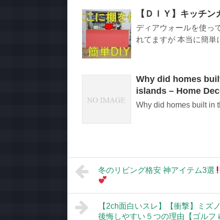
【ＤＩＹ】キッチン
ディアウォールを使っ
れてますが 本当に簡単に
Why did homes built
islands – Home D
Why did homes built in t
冬のリビング格安 神アイテム3選
【2ch面白いスレ】【衝撃】ミズ
後悔しやすい５つの理由【ゴルフ 