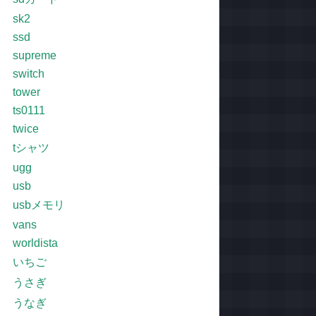
sk2
ssd
supreme
switch
tower
ts0111
twice
tシャツ
ugg
usb
usbメモリ
vans
worldista
いちご
うさぎ
うなぎ