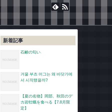
新着記事
石鹸の匂い
겨울 부츠 어그는 왜 바닷가에
서 시작됐을까?
【夏の名物】岡部、秋田のデ
カ岩牡蠣を食べる【7.8月限
定】