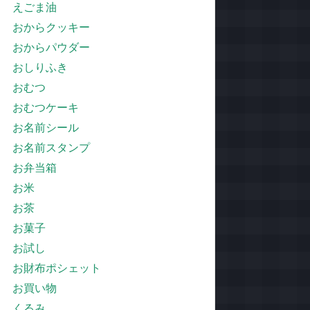
えごま油
おからクッキー
おからパウダー
おしりふき
おむつ
おむつケーキ
お名前シール
お名前スタンプ
お弁当箱
お米
お茶
お菓子
お試し
お財布ポシェット
お買い物
くるみ