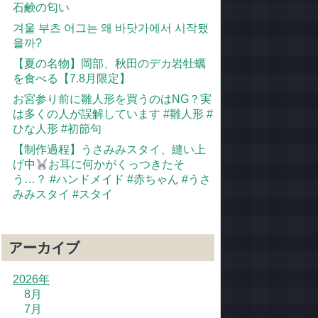
石鹸の匂い
겨울 부츠 어그는 왜 바닷가에서 시작됐
을까?
【夏の名物】岡部、秋田のデカ岩牡蠣
を食べる【7.8月限定】
お宮参り前に雛人形を買うのはNG？実
は多くの人が誤解しています #雛人形 #
ひな人形 #初節句
【制作過程】うさみみスタイ、縫い上
げ中
お耳に何かがくっつきたそ
う…？ #ハンドメイド #赤ちゃん #うさ
みみスタイ #スタイ
アーカイブ
2026年
8月
7月