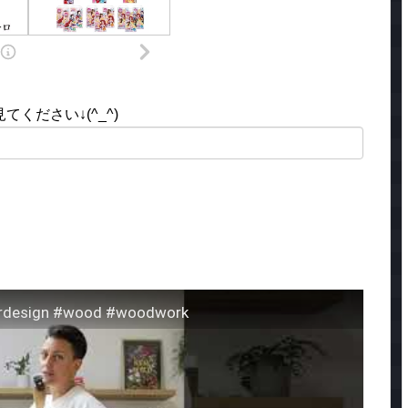
ください↓(^_^)
iordesign #wood #woodwork