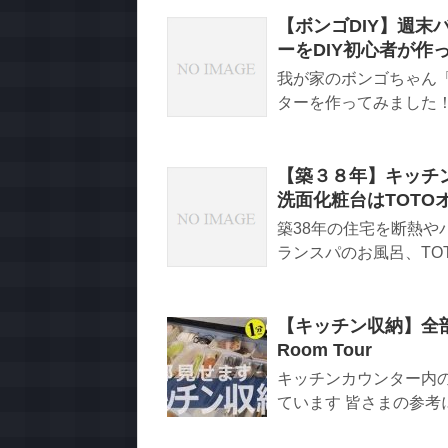
【ボンゴDIY】週末
ーをDIY初心者が作
我が家のボンゴちゃん「a
ターを作ってみました！ポ
【築３８年】キッチ
洗面化粧台はTOT
築38年の住宅を断熱
ランスパのお風呂、TOT
【キッチン収納】全部
Room Tour
キッチンカウンター内の
ています 皆さまの参考にな