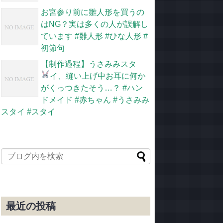
お宮参り前に雛人形を買うの
はNG？実は多くの人が誤解し
ています #雛人形 #ひな人形 #
初節句
【制作過程】うさみみスタ
イ、縫い上げ中
お耳に何か
がくっつきたそう…？ #ハン
ドメイド #赤ちゃん #うさみみ
スタイ #スタイ
最近の投稿