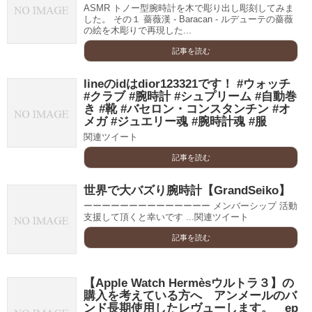
ASMR トノー型腕時計を木で彫り出し彫刻してみま
した。 その１ 薔薇漢 - Baracan - ルデューテの薔薇
の絵を木彫りで再現した...
記事を読む
lineのidはdior123321です！ #ウォッチ
#クラブ #腕時計 #シュプリーム #自動巻
き #靴 #バセロン・コンスタンチン #オ
メガ #ジュエリー魂 #腕時計魂 #服
関連ツイート
記事を読む
世界で大バズり腕時計【GrandSeiko】
ーーーーーーーーーーーーーー メンバーシップ 活動
支援して頂くと幸いです ...関連ツイート
記事を読む
【Apple Watch Hermèsウルトラ３】の
購入を考えている方へ アンメールのバ
ンド長期使用したレヴューします。 ep