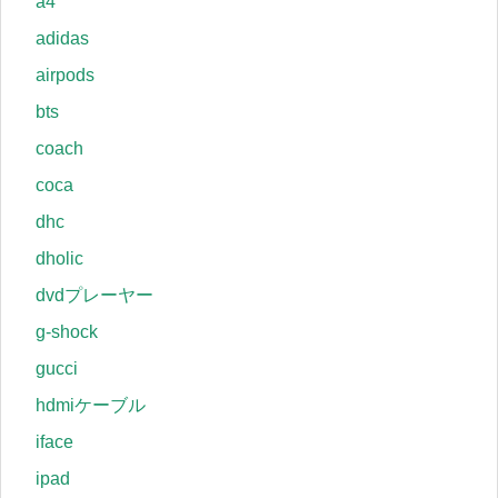
a4
adidas
airpods
bts
coach
coca
dhc
dholic
dvdプレーヤー
g-shock
gucci
hdmiケーブル
iface
ipad