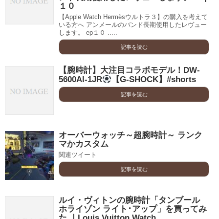
１０
【Apple Watch Hermèsウルトラ３】の購入を考えて
いる方へ アンメールのバンド長期使用したレヴュー
します。 ep１０ .....
記事を読む
【腕時計】大注目コラボモデル！DW-
5600AI-1JR
【G-SHOCK】#shorts
記事を読む
オーバーウォッチ～超腕時計～ ランク
マかカスタム
関連ツイート
記事を読む
ルイ・ヴィトンの腕時計「タンブール
ホライゾン ライト･アップ」を買ってみ
た ｜Louis Vuitton Watch