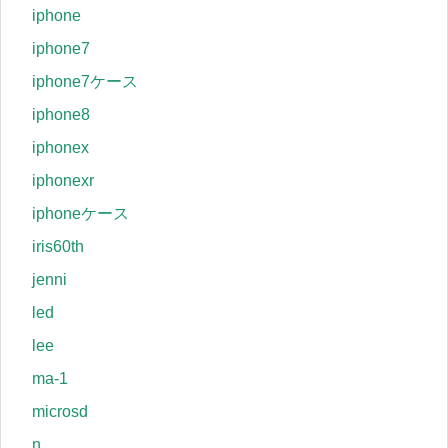
iphone
iphone7
iphone7ケース
iphone8
iphonex
iphonexr
iphoneケース
iris60th
jenni
led
lee
ma-1
microsd
n.