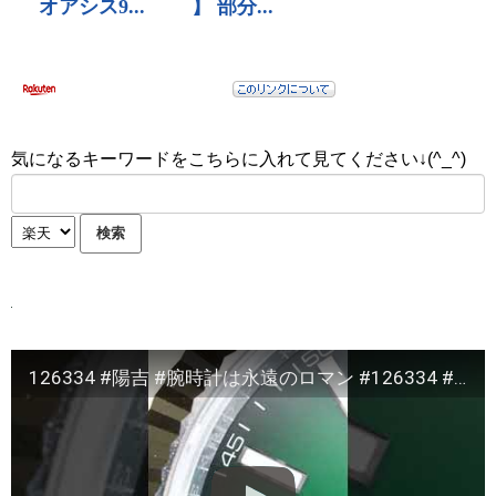
気になるキーワードをこちらに入れて見てください↓(^_^)
126334 #陽吉 #腕時計は永遠のロマン #126334 #ロレックス #rolex #デイトジャスト #datejust