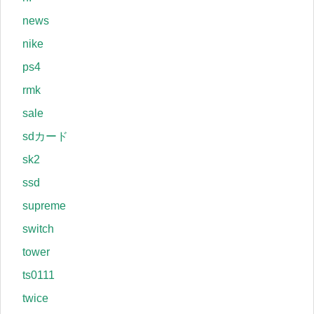
news
nike
ps4
rmk
sale
sdカード
sk2
ssd
supreme
switch
tower
ts0111
twice