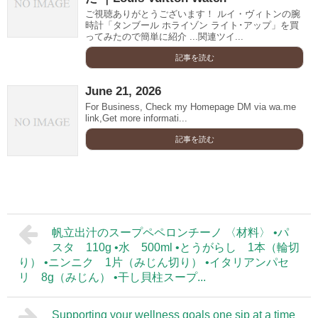
ご視聴ありがとうございます！ ルイ・ヴィトンの腕
時計「タンブール ホライゾン ライト･アップ」を買
ってみたので簡単に紹介 ...関連ツイ...
記事を読む
June 21, 2026
For Business, Check my Homepage DM via wa.me
link,Get more informati...
記事を読む
帆立出汁のスープペペロンチーノ 〈材料〉 •パ
スタ 110g •水 500ml •とうがらし 1本（輪切
り） •ニンニク 1片（みじん切り） •イタリアンパセ
リ 8g（みじん） •干し貝柱スープ...
Supporting your wellness goals one sip at a time