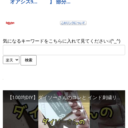
気になるキーワードをこちらに入れて見てください↓(^_^)
【100均DIY】ダイソーさんのコレと インド刺繍リボンで簡単ハンドメイド！！#shorts #100均 #diy