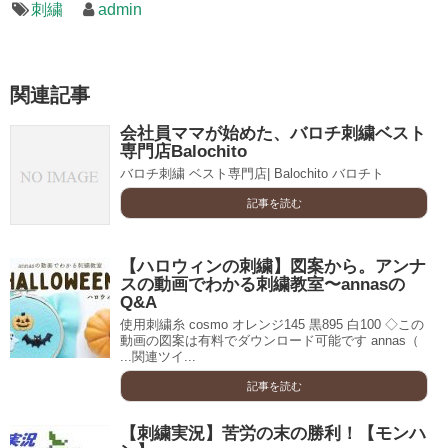
刺繍
admin
関連記事
会社員ママが始めた、バロチ刺繍ベスト
専門店Balochito
バロチ刺繍 ベスト専門店| Balochito バロチト
記事を読む
【ハロウィンの刺繍】図案から。アンナ
スの動画でわかる刺繍教室〜annasの
Q&A
使用刺繍糸 cosmo オレンジ145 黒895 白100 ◇この
動画の図案は有料でダウンロード可能です annas（
...関連ツイ...
記事を読む
【刺繍実況】苦労の末の勝利！【モンハ