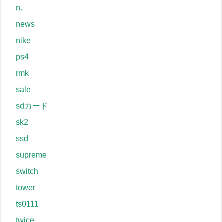
n.
news
nike
ps4
rmk
sale
sdカード
sk2
ssd
supreme
switch
tower
ts0111
twice