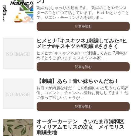
ン】
刺繍+おしゃべりの動画です。 刺繍のことやモンス
ターのことにつて話しています。 Part.15ということ
で、ジエン・モーランさんを刺しま...
記事を読む
ヒメヒナ｢キスキツネ｣刺繍してみた#ヒ
メヒナ#キスキツネ#刺繍 #さきさく
ヒメヒナ｢キスキツネ｣のロゴ刺繍してみた 7周年お
めでとうございます キスキツネ本家 ...
記事を読む
【刺繍】あら！青い妹ちゃんだね！
お目々が綺麗な緑だ！ この動画いいと思うなら高評
価、コメント、チャンネル登録お待ちしてます！ 他
に作って欲しいキャラが ...
記事を読む
オーダーカーテン さいたま市浦和区
ウィリアムモリスの次女 メイモリス
刺繍生地