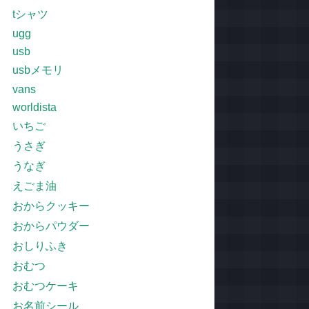
tシャツ
ugg
usb
usbメモリ
vans
worldista
いちご
うさぎ
うなぎ
えごま油
おからクッキー
おからパウダー
おしりふき
おむつ
おむつケーキ
お名前シール