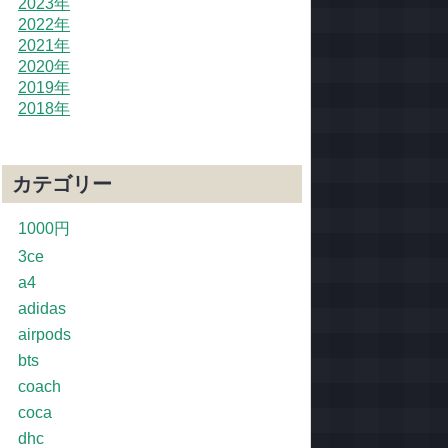
2023年
2022年
2021年
2020年
2019年
2018年
カテゴリー
1000円
3ce
a4
adidas
airpods
bts
coach
coca
dhc