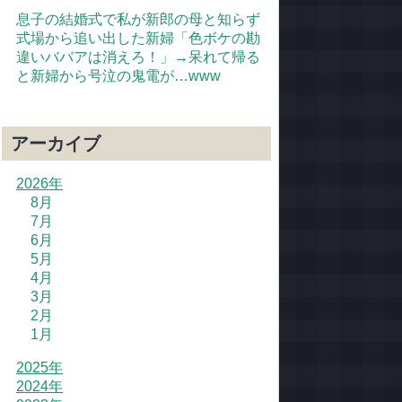
息子の結婚式で私が新郎の母と知らず
式場から追い出した新婦「色ボケの勘
違いババアは消えろ！」→呆れて帰る
と新婦から号泣の鬼電が…www
アーカイブ
2026年
8月
7月
6月
5月
4月
3月
2月
1月
2025年
2024年