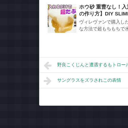
ホウ砂 重曹なし！
の作り方】DIY SLI
ヴィレヴァンで購入し
な方法で超もちもちで水の
野良こくじんと遭遇するもトロール扱
サングラスをズラされこの表情