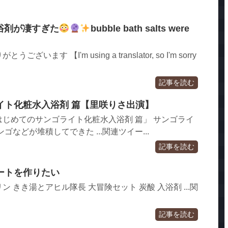
浴剤が凄すぎた
bubble bath salts were
ます 【I'm using a translator, so I'm sorry
記事を読む
イト化粧水入浴剤 篇【里咲りさ出演】
じめてのサンゴライト化粧水入浴剤 篇」 サンゴライ
ゴなどが堆積してできた ...関連ツイー...
記事を読む
ートを作りたい
 きき湯とアヒル隊長 大冒険セット 炭酸 入浴剤 ...関
記事を読む