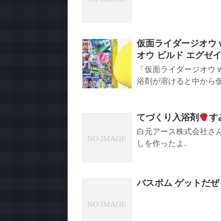
仮面ライダージオウ w
オウ ビルド エグゼイド デ
「仮面ライダージオウ 
浴剤が溶けると中から仮
てづくり入浴剤
す
白元アース株式会社さ
しを作ったよ.
バスボム ゲットだぜ #v