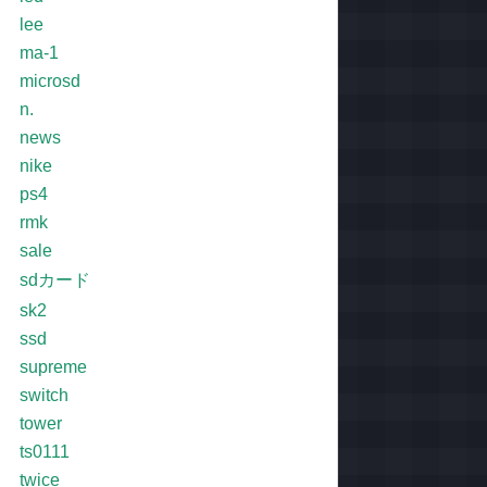
lee
ma-1
microsd
n.
news
nike
ps4
rmk
sale
sdカード
sk2
ssd
supreme
switch
tower
ts0111
twice