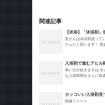
関連記事
【沐浴】「沐浴剤」
皆さんは沐浴剤使って
テムだと思います！ 買お
入浴剤で進むアヒル
寒い日が続きますね 冷
な入浴時間をさらに快適に
カッコいい入浴剤見
関連ツイート