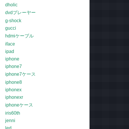
dholic
dvdプレーヤー
g-shock
gucci
hdmiケーブル
iface
ipad
iphone
iphone7
iphone7ケース
iphone8
iphonex
iphonexr
iphoneケース
iris60th
jenni
led