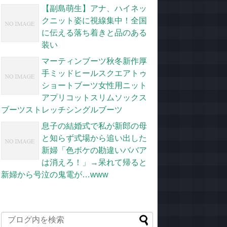
【副島萌生】アナ、ハイネッ
クニット姿に視線集中！全国
に伝える落ち着きと品のある
装い
マーティンブーツ秋冬新作厚
手ミッドヒールスクエアトゥ
ショートブーツ女性用ニット
アプリコットスリムソックス
ブーツストレッチシングルブーツ
息子の結婚式で私が新郎の母
と知らず式場から追い出した
新婦「色ボケの勘違いババア
は消えろ！」→呆れて帰ると
新婦から号泣の鬼電が…www