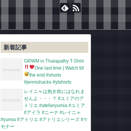
新着記事
GRWM in Thalapathy T-Shirt
One last time
| Watch till
the end
#shorts
#jennishacks #ytshorts
レイニャは抱き枕にはなれま
せんよ・・・？ #ユミアのア
トリエ #atelieryumia #ユミア
#アイラ #ニーナ #レイニャ
#yumia #アトリエ #アトリエシリーズ #ケ
モナー