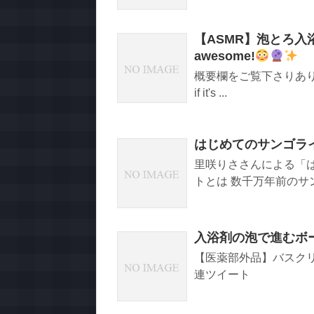
【ASMR】泡とろ入
awesome!
概要欄をご覧下さりありがとうござい
if it's ...
はじめてのサンゴラ
里咲りささんによる「は
トとは 数千万年前のサン
入浴剤の泡で進むボ
【医薬部外品】バスクリン
連ツイート