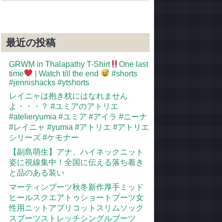
最近の投稿
GRWM in Thalapathy T-Shirt
One last
time
| Watch till the end
#shorts
#jennishacks #ytshorts
レイニャは抱き枕にはなれません
よ・・・？ #ユミアのアトリエ
#atelieryumia #ユミア #アイラ #ニーナ
#レイニャ #yumia #アトリエ #アトリエ
シリーズ #ケモナー
【副島萌生】アナ、ハイネックニット
姿に視線集中！全国に伝える落ち着き
と品のある装い
マーティンブーツ秋冬新作厚手ミッド
ヒールスクエアトゥショートブーツ女
性用ニットアプリコットスリムソック
スブーツストレッチシングルブーツ