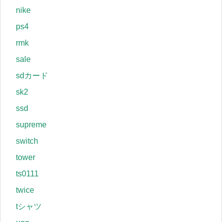
nike
ps4
rmk
sale
sdカード
sk2
ssd
supreme
switch
tower
ts0111
twice
tシャツ