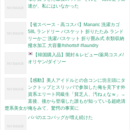
達が、私にはいなかった
【省スペース・高コスパ】Manaric 洗濯カゴ
58L ランドリー バスケット 折りたたみ ランド
リーかご 洗濯バスケット 折り畳み式 衣類収納
撥水加工 大容量#shorts# #laundry
【韓国購入品
】開封＆レビュー/薬局コスメ/
オリヤン/ダイソー
【感動】美人アイドルとの合コンに坊主頭にタ
ンクトップとスリッパで参加した俺を見下す外
資系エリート同級生「貧乏人、汚ねぇなｗ」→
直後、後から登場した誰もが知っている超絶清
楚系美女が俺をみて、驚愕の事実に
パパのエコバッグが増え続けた