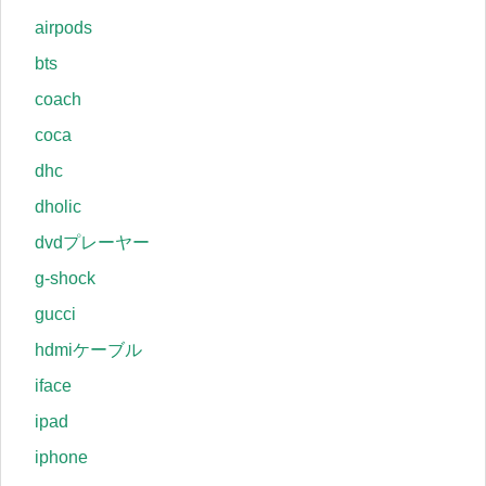
airpods
bts
coach
coca
dhc
dholic
dvdプレーヤー
g-shock
gucci
hdmiケーブル
iface
ipad
iphone