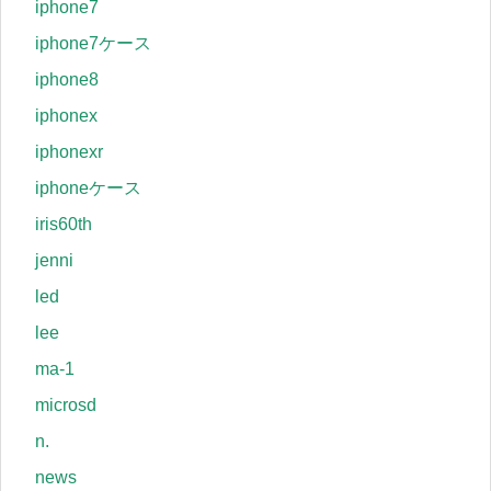
iphone7
iphone7ケース
iphone8
iphonex
iphonexr
iphoneケース
iris60th
jenni
led
lee
ma-1
microsd
n.
news