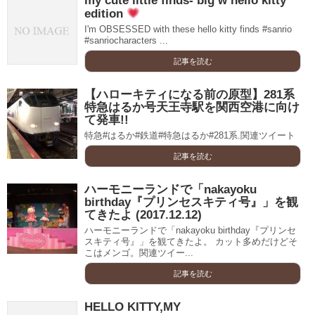
my cute little finds- big w hello kitty
edition
I'm OBSESSED with these hello kitty finds #sanrio
#sanriocharacters ...
記事を読む
【ハローキティになる前の原型】281系
特急はるか号天王寺駅を関西空港に向け
て発車!!
特急#はるか#鉄道#特急はるか#281系.関連ツイート
記事を読む
ハーモニーランドで「nakayoku
birthday『プリンセスキティ号』」を観
てきたよ (2017.12.12)
ハーモニーランドで「nakayoku birthday『プリンセ
スキティ号』」を観てきたよ。 カット多めだけどそ
こはメンゴ。関連ツイー...
記事を読む
HELLO KITTY,MY