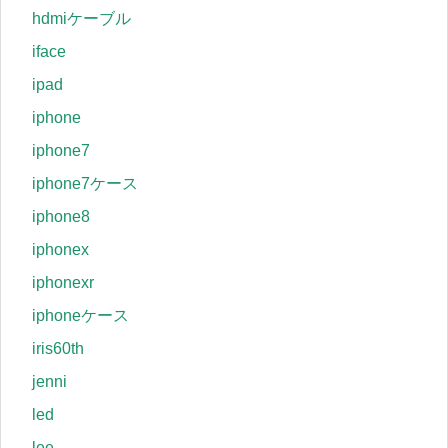
hdmiケーブル
iface
ipad
iphone
iphone7
iphone7ケース
iphone8
iphonex
iphonexr
iphoneケース
iris60th
jenni
led
lee