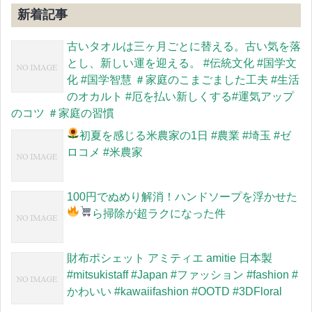
新着記事
古いタオルは三ヶ月ごとに替える。古い気を落
とし、新しい運を迎える。 #伝統文化 #国学文
化 #国学智慧 ＃家庭のこまごました工夫 #生活
のオカルト #厄を払い新しくする#運気アップ
のコツ ＃家庭の習慣
初夏を感じる米農家の1日
#農業 #埼玉 #ゼ
ロコメ #米農家
100円でぬめり解消！ハンドソープを浮かせた
ら掃除が超ラクになった件
財布ポシェット アミティエ amitie 日本製
#mitsukistaff #Japan #ファッション #fashion #
かわいい #kawaiifashion #OOTD #3DFloral