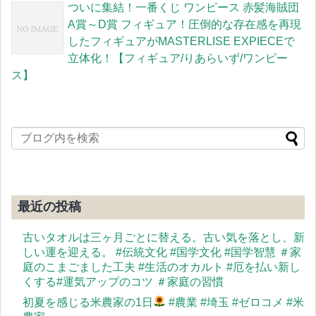
ついに集結！一番くじ ワンピース 赤髪海賊団
A賞～D賞 フィギュア！圧倒的な存在感を再現
したフィギュアがMASTERLISE EXPIECEで
立体化！【フィギュア/りあらいず/ワンピー
ス】
最近の投稿
古いタオルは三ヶ月ごとに替える。古い気を落とし、新
しい運を迎える。 #伝統文化 #国学文化 #国学智慧 ＃家
庭のこまごました工夫 #生活のオカルト #厄を払い新し
くする#運気アップのコツ ＃家庭の習慣
初夏を感じる米農家の1日
#農業 #埼玉 #ゼロコメ #米