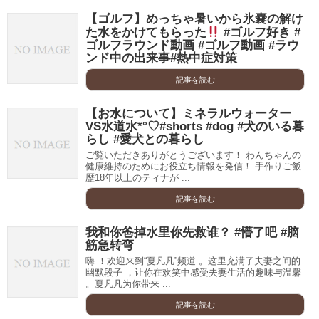
【ゴルフ】めっちゃ暑いから氷嚢の解け
た水をかけてもらった
#ゴルフ好き #
ゴルフラウンド動画 #ゴルフ動画 #ラウ
ンド中の出来事#熱中症対策
記事を読む
【お水について】ミネラルウォーター
VS水道水*°♡#shorts #dog #犬のいる暮
らし #愛犬との暮らし
ご覧いただきありがとうございます！ わんちゃんの
健康維持のためにお役立ち情報を発信！ 手作りご飯
歴18年以上のティナが ...
記事を読む
我和你爸掉水里你先救谁？ #懵了吧 #脑
筋急转弯
嗨 ！欢迎来到“夏凡凡”频道 。这里充满了夫妻之间的
幽默段子 ，让你在欢笑中感受夫妻生活的趣味与温馨
。夏凡凡为你带来 ...
記事を読む