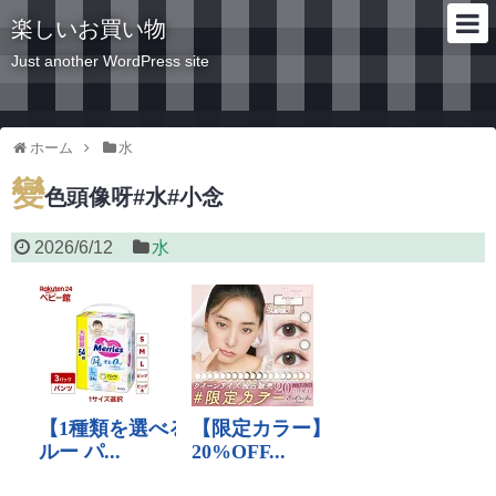
楽しいお買い物
Just another WordPress site
ホーム
水
變
色頭像呀#水#小念
2026/6/12
水