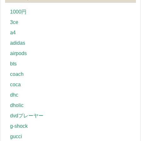
1000円
3ce
a4
adidas
airpods
bts
coach
coca
dhc
dholic
dvdプレーヤー
g-shock
gucci