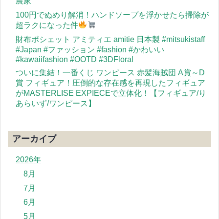
農家
100円でぬめり解消！ハンドソープを浮かせたら掃除が
超ラクになった件
財布ポシェット アミティエ amitie 日本製 #mitsukistaff
#Japan #ファッション #fashion #かわいい
#kawaiifashion #OOTD #3DFloral
ついに集結！一番くじ ワンピース 赤髪海賊団 A賞～D
賞 フィギュア！圧倒的な存在感を再現したフィギュア
がMASTERLISE EXPIECEで立体化！【フィギュア/り
あらいず/ワンピース】
アーカイブ
2026年
8月
7月
6月
5月