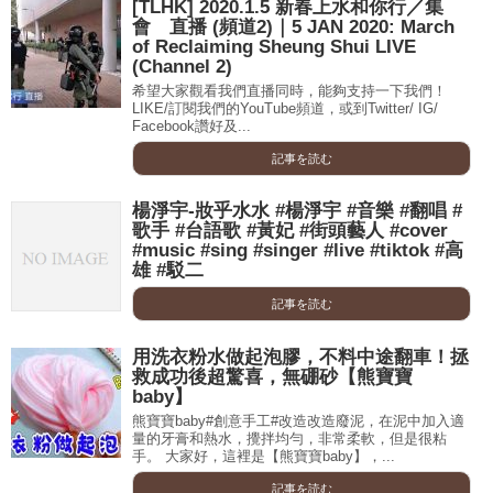
[TLHK] 2020.1.5 新春上水和你行／集
會 直播 (頻道2)｜5 JAN 2020: March
of Reclaiming Sheung Shui LIVE
(Channel 2)
希望大家觀看我們直播同時，能夠支持一下我們！
LIKE/訂閱我們的YouTube頻道，或到Twitter/ IG/
Facebook讚好及...
記事を読む
楊淨宇-妝乎水水 #楊淨宇 #音樂 #翻唱 #
歌手 #台語歌 #黃妃 #街頭藝人 #cover
#music #sing #singer #live #tiktok #高
雄 #駁二
記事を読む
用洗衣粉水做起泡膠，不料中途翻車！拯
救成功後超驚喜，無硼砂【熊寶寶
baby】
熊寶寶baby#創意手工#改造改造廢泥，在泥中加入適
量的牙膏和熱水，攪拌均勻，非常柔軟，但是很粘
手。 大家好，這裡是【熊寶寶baby】，...
記事を読む