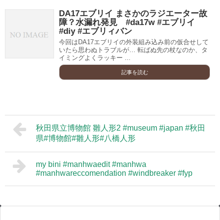
DA17エブリイ まさかのラジエーター故
障？水漏れ発見 #da17w #エブリイ
#diy #エブリィバン
今回はDA17エブリイの外装組み込み前の仮合せして
いたら思わぬトラブルが… 転ばぬ先の杖なのか、タ
イミングよくラッキー ...
記事を読む
秋田県立博物館 雛人形2 #museum #japan #秋田
県#博物館#雛人形#八橋人形
my bini #manhwaedit #manhwa
#manhwareccomendation #windbreaker #fyp