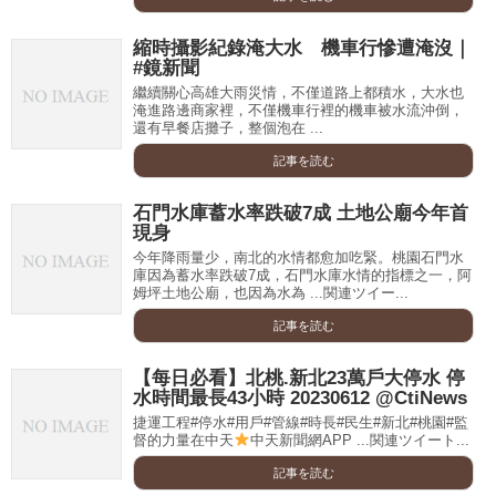
縮時攝影紀錄淹大水 機車行慘遭淹沒｜
#鏡新聞
繼續關心高雄大雨災情，不僅道路上都積水，大水也
淹進路邊商家裡，不僅機車行裡的機車被水流沖倒，
還有早餐店攤子，整個泡在 ...
記事を読む
石門水庫蓄水率跌破7成 土地公廟今年首
現身
今年降雨量少，南北的水情都愈加吃緊。桃園石門水
庫因為蓄水率跌破7成，石門水庫水情的指標之一，阿
姆坪土地公廟，也因為水為 ...関連ツイー...
記事を読む
【每日必看】北桃.新北23萬戶大停水 停
水時間最長43小時 20230612 @CtiNews
捷運工程#停水#用戶#管線#時長#民生#新北#桃園#監
督的力量在中天
中天新聞網APP ...関連ツイート...
記事を読む