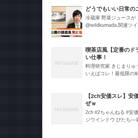
どうでもいい日常の
冷蔵庫 野菜ジュースが ま
@wildkumada.関連ツイー
喫茶店風【定番のドラ
い仕事！
料理研究家 きじまりゅ
いえばコレ！最低限の材料
【2ch安価スレ】
ぜｗ
2ch #2ちゃんねる 
ジウインドウ びたち―素材