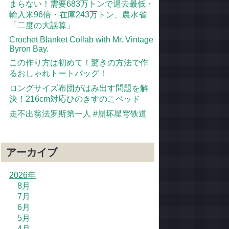
まらない！需要683万トンで過去最低・
輸入米96倍・在庫243万トン、農水省
「二度の大誤算」
Crochet Blanket Collab with Mr. Vintage
Byron Bay.
この作り方は初めて！驚きの方法で作
るおしゃれトートバッグ！
ロングサイズ布団がはみ出す問題を解
決！216cm対応ひのきすのこベッド
走不出翁法罗斯第一人 #崩坏星穹铁道
アーカイブ
2026年
8月
7月
6月
5月
4月