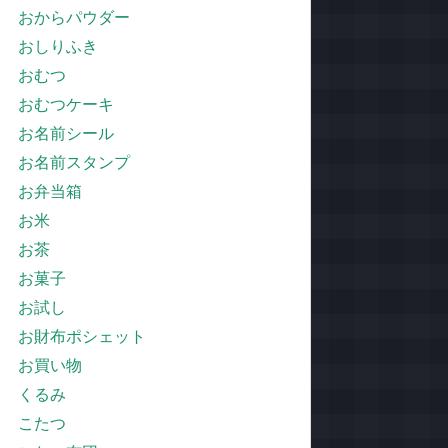
おからパウダー
おしりふき
おむつ
おむつケーキ
お名前シール
お名前スタンプ
お弁当箱
お米
お茶
お菓子
お試し
お財布ポシェット
お買い物
くるみ
こたつ