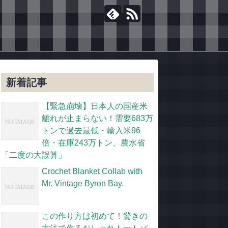
新着記事
【緊急崩壊】日本人の国産米
離れが止まらない！需要683万
トンで過去最低・輸入米96
倍・在庫243万トン、農水省
「二度の大誤算」
Crochet Blanket Collab with
Mr. Vintage Byron Bay.
この作り方は初めて！驚きの