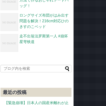
方法で作るおしゃれトートバ
ッグ！
ロングサイズ布団がはみ出す
問題を解決！216cm対応ひの
きすのこベッド
走不出翁法罗斯第一人 #崩坏
星穹铁道
最近の投稿
【緊急崩壊】日本人の国産米離れが止