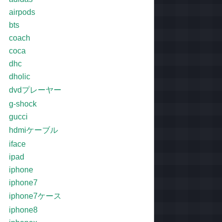
airpods
bts
coach
coca
dhc
dholic
dvdプレーヤー
g-shock
gucci
hdmiケーブル
iface
ipad
iphone
iphone7
iphone7ケース
iphone8