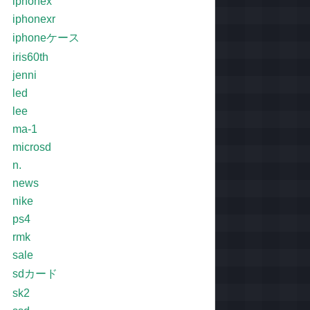
iphonex
iphonexr
iphoneケース
iris60th
jenni
led
lee
ma-1
microsd
n.
news
nike
ps4
rmk
sale
sdカード
sk2