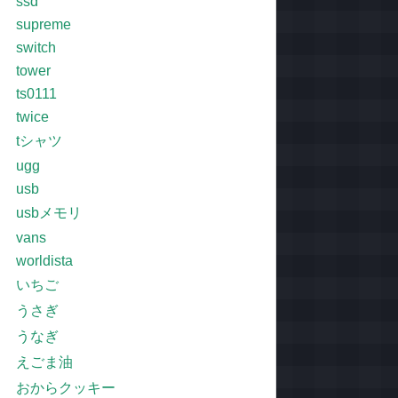
ssd
supreme
switch
tower
ts0111
twice
tシャツ
ugg
usb
usbメモリ
vans
worldista
いちご
うさぎ
うなぎ
えごま油
おからクッキー