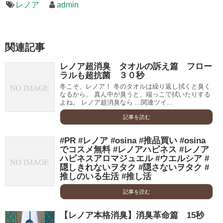
レノア
admin
関連記事
レノア超消臭 タオルの訴え篇 フロー
ラルも超抗菌 ３０秒
冬こそ、レノア！ 冬のタオルは繰り返し拭くと臭く
なるから、 真ん中が臭うと、端っこで拭いたりする
よね。 レノア超消臭なら ...関連ツイ...
記事を読む
#PR #レノア #osina #推品買い #osina
でコスメ無料 #レノアハピネス #レノア
ハピネスアロマジュエル #ウエルシア #
隠しきれないヲタク #隠さないヲタク #
推しのいる生活 #推し活
記事を読む
【レノア本格消臭】消臭革命篇 15秒