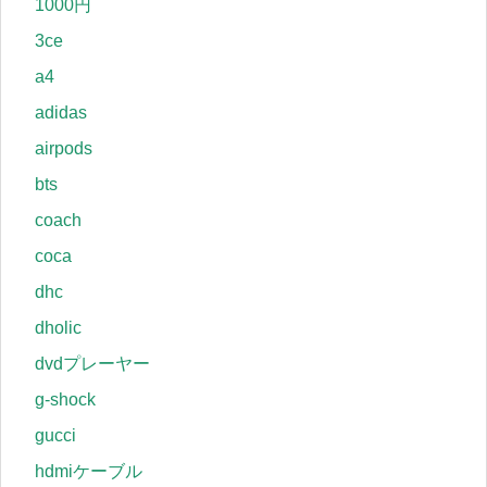
1000円
3ce
a4
adidas
airpods
bts
coach
coca
dhc
dholic
dvdプレーヤー
g-shock
gucci
hdmiケーブル