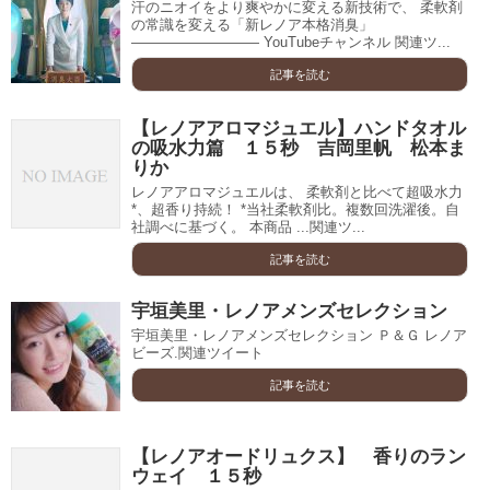
汗のニオイをより爽やかに変える新技術で、 柔軟剤
の常識を変える「新レノア本格消臭」
――――――――― YouTubeチャンネル 関連ツ...
記事を読む
【レノアアロマジュエル】ハンドタオル
の吸水力篇 １５秒 吉岡里帆 松本ま
りか
レノアアロマジュエルは、 柔軟剤と比べて超吸水力
*、超香り持続！ *当社柔軟剤比。複数回洗濯後。自
社調べに基づく。 本商品 ...関連ツ...
記事を読む
宇垣美里・レノアメンズセレクション
宇垣美里・レノアメンズセレクション Ｐ＆Ｇ レノア
ビーズ.関連ツイート
記事を読む
【レノアオードリュクス】 香りのラン
ウェイ １５秒