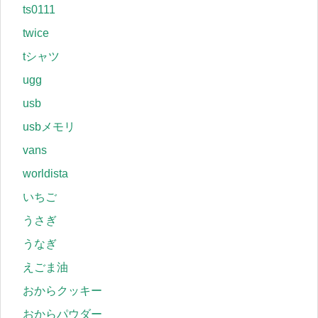
ts0111
twice
tシャツ
ugg
usb
usbメモリ
vans
worldista
いちご
うさぎ
うなぎ
えごま油
おからクッキー
おからパウダー