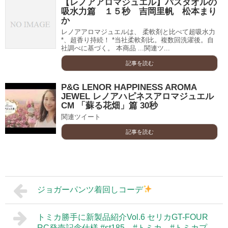
【レノアアロマジュエル】バスタオルの
吸水力篇 １５秒 吉岡里帆 松本まり
か
レノアアロマジュエルは、 柔軟剤と比べて超吸水力
*、超香り持続！ *当社柔軟剤比。複数回洗濯後。自
社調べに基づく。 本商品 ...関連ツ...
記事を読む
P&G LENOR HAPPINESS AROMA
JEWEL レノアハピネスアロマジュエル
CM 「蘇る花畑」篇 30秒
関連ツイート
記事を読む
ジョガーパンツ着回しコーデ
トミカ勝手に新製品紹介Vol.6 セリカGT-FOUR
RC発売記念仕様 #st185 #トミカ #トミカプ