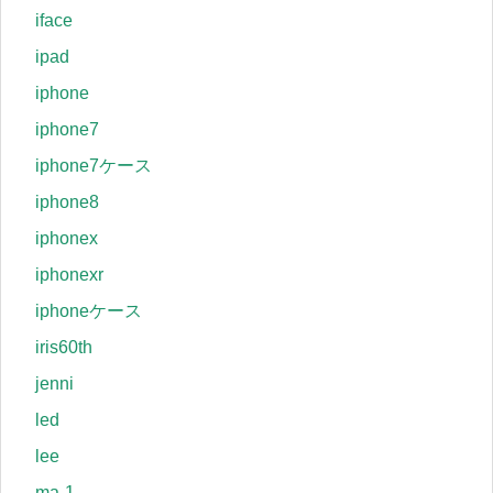
iface
ipad
iphone
iphone7
iphone7ケース
iphone8
iphonex
iphonexr
iphoneケース
iris60th
jenni
led
lee
ma-1