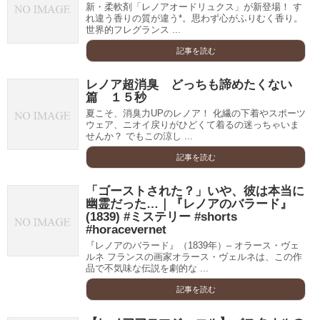
新・柔軟剤「レノアオードリュクス」が新登場！ す
れ違う香りの質が違う*。思わず心がふりむく香り。
世界的フレグランス ...
記事を読む
レノア超消臭 どっちも諦めたくない
篇 １５秒
夏こそ、消臭力UPのレノア！ 化繊の下着やスポーツ
ウェア、ニオイ戻りがひどくて着るの迷っちゃいま
せんか？ でもこの涼し ...
記事を読む
「ゴーストされた？」いや、彼は本当に
幽霊だった…｜『レノアのバラード』
(1839) #ミステリー #shorts
#horacevernet
『レノアのバラード』（1839年）– オラース・ヴェ
ルネ フランスの画家オラース・ヴェルネは、この作
品で不気味な伝説を劇的な ...
記事を読む