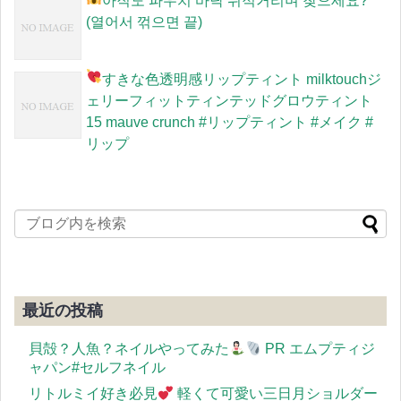
아직도 파우치 바닥 뒤적거리며 찾으세요?
(열어서 꺾으면 끝)
すきな色
透明感リップティント milktouchジ
ェリーフィットティンテッドグロウティント
15 mauve crunch #リップティント #メイク #
リップ
最近の投稿
貝殻？人魚？ネイルやってみた
PR エムプティジ
ャパン#セルフネイル
リトルミイ好き必見
軽くて可愛い三日月ショルダー