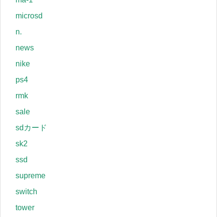
microsd
n.
news
nike
ps4
rmk
sale
sdカード
sk2
ssd
supreme
switch
tower