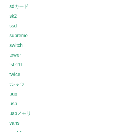
sdカード
sk2
ssd
supreme
switch
tower
ts0111
twice
tシャツ
ugg
usb
usbメモリ
vans