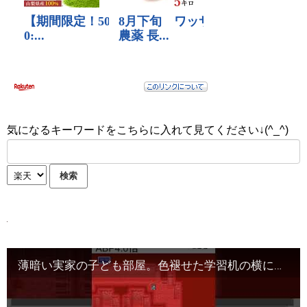
気になるキーワードをこちらに入れて見てください↓(^_^)
薄暗い実家の子ども部屋。色褪せた学習机の横に置かれた安物の座椅子が、95キロの分厚い脂肪を抱え込んでギシギシと悲鳴を上げている。明日も早朝から最低賃金の単純作業が控えているというの