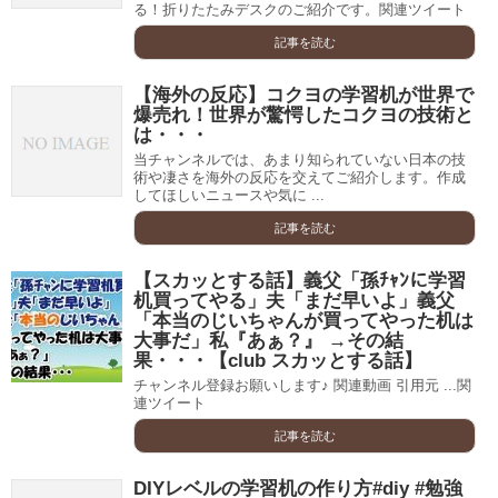
る！折りたたみデスクのご紹介です。関連ツイート
記事を読む
【海外の反応】コクヨの学習机が世界で
爆売れ！世界が驚愕したコクヨの技術と
は・・・
当チャンネルでは、あまり知られていない日本の技
術や凄さを海外の反応を交えてご紹介します。作成
してほしいニュースや気に ...
記事を読む
【スカッとする話】義父「孫ﾁｬﾝに学習
机買ってやる」夫「まだ早いよ」義父
「本当のじいちゃんが買ってやった机は
大事だ」私『あぁ？』 →その結
果・・・【club スカッとする話】
チャンネル登録お願いします♪ 関連動画 引用元 ...関
連ツイート
記事を読む
DIYレベルの学習机の作り方#diy #勉強