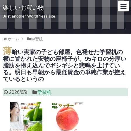
楽しいお買い物
Just another WordPress site
ホーム
学習机
薄
暗い実家の子ども部屋。色褪せた学習机の
横に置かれた安物の座椅子が、95キロの分厚い
脂肪を抱え込んでギシギシと悲鳴を上げてい
る。明日も早朝から最低賃金の単純作業が控え
ているというの
2026/6/9
学習机