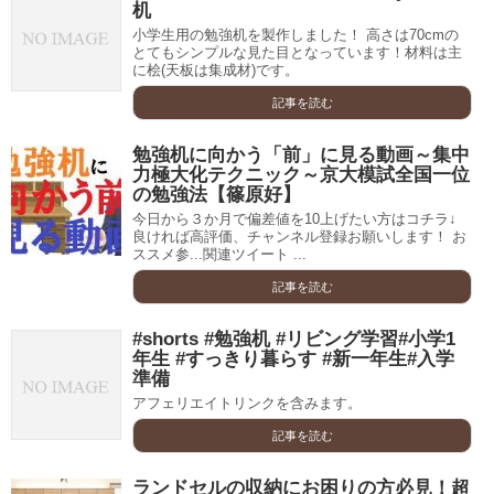
机
小学生用の勉強机を製作しました！ 高さは70cmの
とてもシンプルな見た目となっています！材料は主
に桧(天板は集成材)です。
記事を読む
勉強机に向かう「前」に見る動画～集中
力極大化テクニック～京大模試全国一位
の勉強法【篠原好】
今日から３か月で偏差値を10上げたい方はコチラ↓
良ければ高評価、チャンネル登録お願いします！ お
ススメ参...関連ツイート ...
記事を読む
#shorts #勉強机 #リビング学習#小学1
年生 #すっきり暮らす #新一年生#入学
準備
アフェリエイトリンクを含みます。
記事を読む
ランドセルの収納にお困りの方必見！超