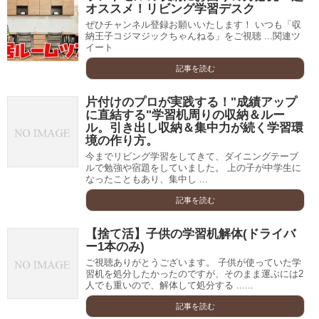
オススメ！リビング学習デスク
ぜひチャンネル登録お願いいたします！ いつも「収
納王子コジマジックちゃんねる」をご視聴 ...関連ツ
イート
記事を読む
片付けのプロが実践する！"成績アップ
に直結する"学習机周りの収納＆ルー
ル。引き出し収納＆集中力が続く学習環
境の作り方。
今までリビング学習をしてきて、ダイニングテーブ
ルで勉強や宿題をしていました。 上の子が中学生に
なったこともあり、集中し ...
記事を読む
【捨て活】子供の学習机解体(ドライバ
ー1本のみ)
ご視聴ありがとうございます。 子供が使っていた学
習机を処分したかったのですが、そのまま運ぶには2
人でも重いので、解体して処分する ......
記事を読む