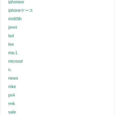
iphonexr
iphoneケース
iris60th
jenni
led
lee
ma-1
microsd
n.
news
nike
ps4
rmk
sale