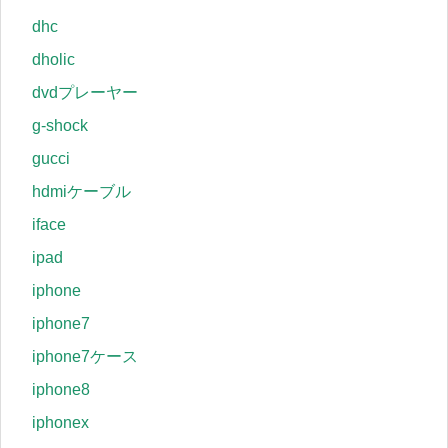
dhc
dholic
dvdプレーヤー
g-shock
gucci
hdmiケーブル
iface
ipad
iphone
iphone7
iphone7ケース
iphone8
iphonex