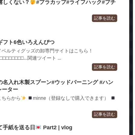
嬉しくない？
#プラカップ#ライフハック#プチ
記事を読む
ギフト6色いろえんぴつ
ノベルティグッズの卸専門サイトはこちら！
□□□□□□□□...関連ツイート ...
記事を読む
名入れ木製スプーン#ウッドバーニング #ハン
レーター
こちらから
minne（登録なしで購入できます）
記事を読む
て手紙を送る日
Part2 | vlog