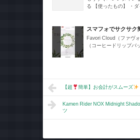
る 【使ったもの】 ・ダイ
スマフォでサクサク
Favori Cloud（
（コーヒードリップバッグ
【超
簡単】お会計がスムーズ
Kamen Rider NOX Midnight Sh
ツ