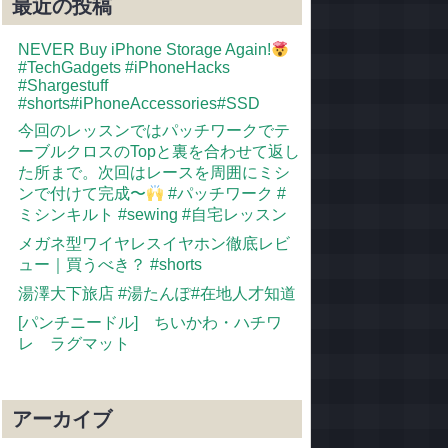
最近の投稿
NEVER Buy iPhone Storage Again!
#TechGadgets #iPhoneHacks
#Shargestuff
#shorts#iPhoneAccessories#SSD
今回のレッスンではパッチワークでテ
ーブルクロスのTopと裏を合わせて返し
た所まで。次回はレースを周囲にミシ
ンで付けて完成〜
#パッチワーク #
ミシンキルト #sewing #自宅レッスン
メガネ型ワイヤレスイヤホン徹底レビ
ュー｜買うべき？ #shorts
湯澤大下旅店 #湯たんぽ#在地人才知道
[パンチニードル] ちいかわ・ハチワ
レ ラグマット
アーカイブ