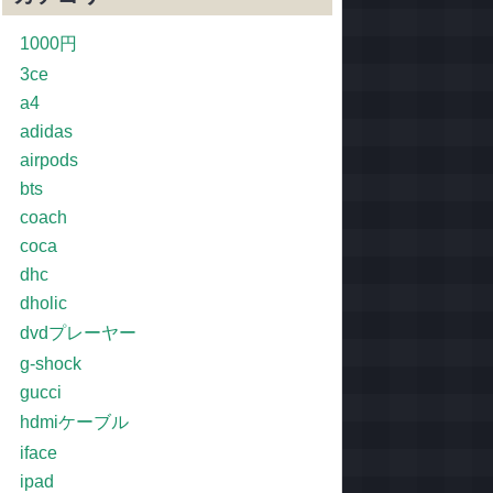
1000円
3ce
a4
adidas
airpods
bts
coach
coca
dhc
dholic
dvdプレーヤー
g-shock
gucci
hdmiケーブル
iface
ipad