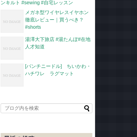
ンキルト #sewing #自宅レッスン
メガネ型ワイヤレスイヤホン
徹底レビュー｜買うべき？
#shorts
湯澤大下旅店 #湯たんぽ#在地
人才知道
[パンチニードル] ちいかわ・
ハチワレ ラグマット