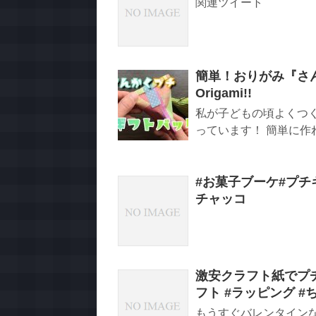
関連ツイート
簡単！おりがみ『さんか
Origami!!
私が子どもの頃よくつ
っています！ 簡単に作れ
#お菓子ブーケ#プチ
チャッコ
激安クラフト紙でプチ
フト #ラッピング #ち
もうすぐバレンタイン