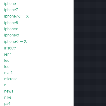
iphone
iphone7
iphone7ケース
iphone8
iphonex
iphonexr
iphoneケース
iris60th
jenni
led
lee
ma-1
microsd
n.
news
nike
ps4