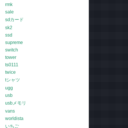
rmk
sale
sdカード
sk2
ssd
supreme
switch
tower
ts0111
twice
tシャツ
ugg
usb
usbメモリ
vans
worldista
いちご