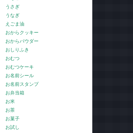
うさぎ
うなぎ
えごま油
おからクッキー
おからパウダー
おしりふき
おむつ
おむつケーキ
お名前シール
お名前スタンプ
お弁当箱
お米
お茶
お菓子
お試し