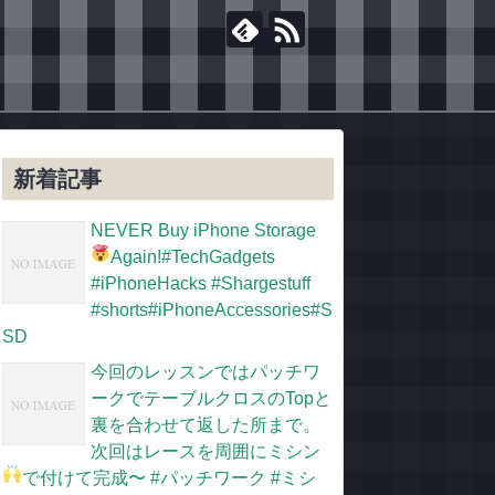
新着記事
NEVER Buy iPhone Storage
Again!
#TechGadgets
#iPhoneHacks #Shargestuff
#shorts#iPhoneAccessories#S
SD
今回のレッスンではパッチワ
ークでテーブルクロスのTopと
裏を合わせて返した所まで。
次回はレースを周囲にミシン
で付けて完成〜
#パッチワーク #ミシ