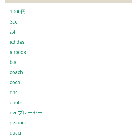
1000円
3ce
a4
adidas
airpods
bts
coach
coca
dhc
dholic
dvdプレーヤー
g-shock
gucci