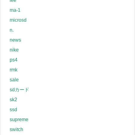
lee
ma-1
microsd
n.
news
nike
ps4
rmk
sale
sdカード
sk2
ssd
supreme
switch