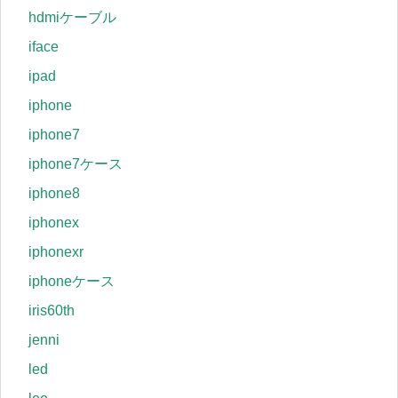
hdmiケーブル
iface
ipad
iphone
iphone7
iphone7ケース
iphone8
iphonex
iphonexr
iphoneケース
iris60th
jenni
led