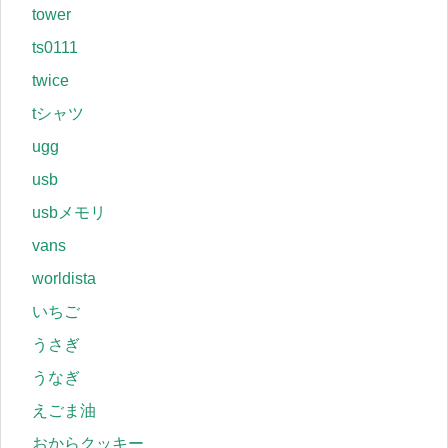
tower
ts0111
twice
tシャツ
ugg
usb
usbメモリ
vans
worldista
いちご
うさぎ
うなぎ
えごま油
おからクッキー