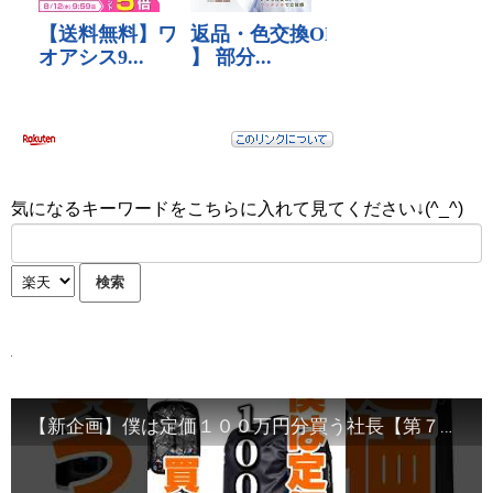
気になるキーワードをこちらに入れて見てください↓(^_^)
【新企画】僕は定価１００万円分買う社長【第７５話】旅行・出張の「入らない」「重い」「増える」のストレス全部まとめて解決！このバックパックは真空圧縮×拡張設計！見た目スリムなのにジッパー拡張で最大60L