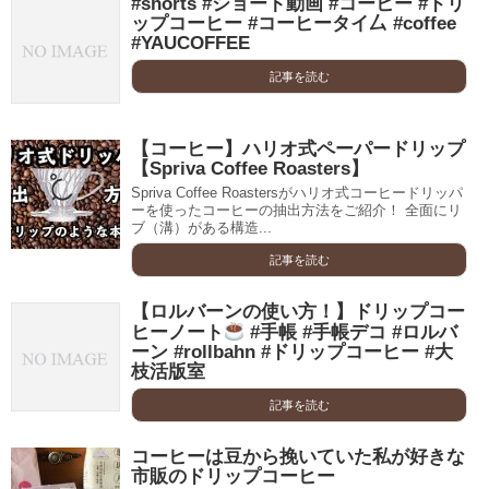
#shorts #ショート動画 #コーヒー #ドリ
ップコーヒー #コーヒータイ厶 #coffee
#YAUCOFFEE
記事を読む
【コーヒー】ハリオ式ペーパードリップ
【Spriva Coffee Roasters】
Spriva Coffee Roastersがハリオ式コーヒードリッパ
ーを使ったコーヒーの抽出方法をご紹介！ 全面にリ
ブ（溝）がある構造...
記事を読む
【ロルバーンの使い方！】ドリップコー
ヒーノート
#手帳 #手帳デコ #ロルバ
ーン #rollbahn #ドリップコーヒー #大
枝活版室
記事を読む
コーヒーは豆から挽いていた私が好きな
市販のドリップコーヒー