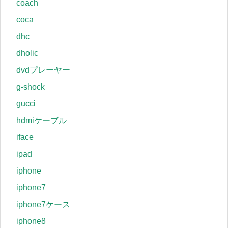
coach
coca
dhc
dholic
dvdプレーヤー
g-shock
gucci
hdmiケーブル
iface
ipad
iphone
iphone7
iphone7ケース
iphone8