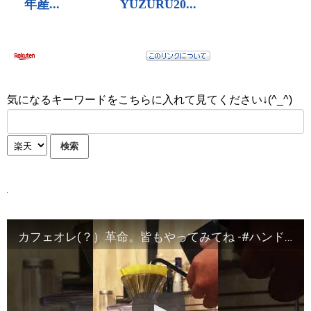
気になるキーワードをこちらに入れて見てください↓(^_^)
カフェオレ(？）革命。皆もやってみてね -#ハンドドリップコーヒー #おうちカフェ #coffee #自家焙煎 #簡単レシピ