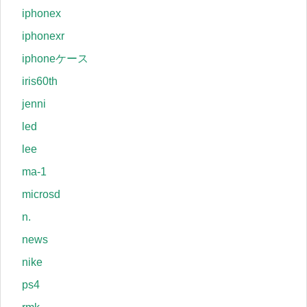
iphonex
iphonexr
iphoneケース
iris60th
jenni
led
lee
ma-1
microsd
n.
news
nike
ps4