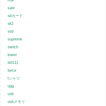
rmk
sale
sdカード
sk2
ssd
supreme
switch
tower
ts0111
twice
tシャツ
ugg
usb
usbメモリ