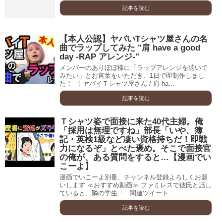
記事を読む
【本人公認】ヤバいTシャツ屋さんの名
曲でラップしてみた "肩 have a good
day -RAP アレンジ-"
メンバーのありぼぼ様に「ラップアレンジを聴いて
みたい」とお言葉をいただき、1日で即制作しまし
た！ 〈 ヤバイＴシャツ屋さん / 肩 ha...
記事を読む
Ｔシャツ姿で面接に来た40代主婦。俺
「採用は無理ですね」部長「いや、簿
記・英検1級など凄い資格持ちだ！即戦
力になるぞ」とべた褒め。そこで面接官
の俺が、ある質問をすると…【漫画でい
こーよ】
漫画でいこーよ別冊、チャンネル登録よろしくお願
いします ≪おすすめ動画≫ ファミレスで彼氏と話し
ていると、隣の学生「...関連ツイート...
記事を読む