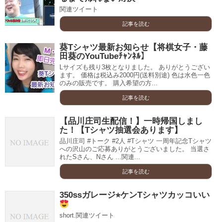
関連ツイート
記事を読む
葵Tシャツ最新お知らせ【将棋女子・藤
田葵のYouTubeﾁｬﾝﾈﾙ】
Lサイズも残り3枚となりました。 ありがとうござい
ます。 価格は税込み2000円(送料別途) 色は水色一色
のみの販売です。 購入希望の方...
記事を読む
【品川庄司生配信！】一時帰国しまし
た！【Tシャツ抽選会あります】
品川庄司 #トーク #2人 #Tシャツ 一周年記念Tシャツ
への沢山のご応募ありがとうございました。 当選さ
れたSさん、Nさん ...関連...
記事を読む
350ssガレージ⭐︎ケンTシャツカッコいい
short.関連ツイート