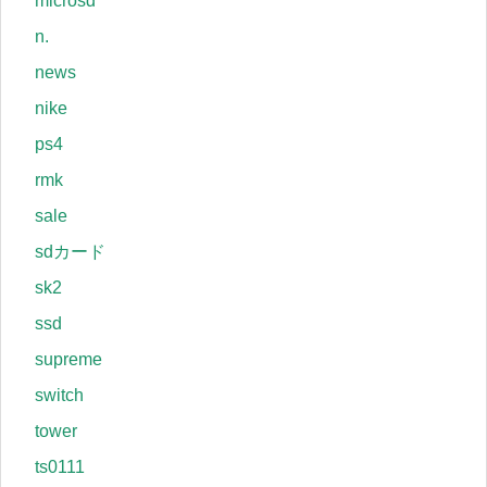
microsd
n.
news
nike
ps4
rmk
sale
sdカード
sk2
ssd
supreme
switch
tower
ts0111