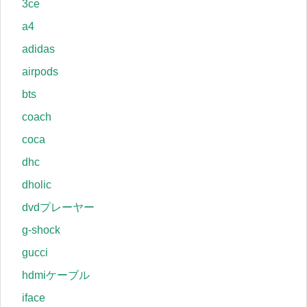
3ce
a4
adidas
airpods
bts
coach
coca
dhc
dholic
dvdプレーヤー
g-shock
gucci
hdmiケーブル
iface