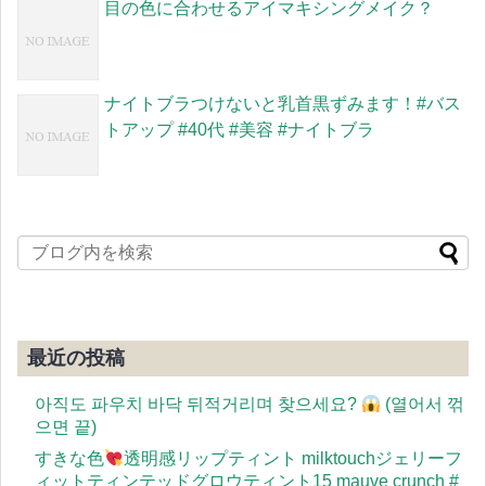
目の色に合わせるアイマキシングメイク？
ナイトブラつけないと乳首黒ずみます！#バス
トアップ #40代 #美容 #ナイトブラ
最近の投稿
아직도 파우치 바닥 뒤적거리며 찾으세요?
(열어서 꺾
으면 끝)
すきな色
透明感リップティント milktouchジェリーフ
ィットティンテッドグロウティント15 mauve crunch #