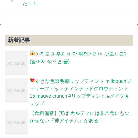
た！！
新着記事
아직도 파우치 바닥 뒤적거리며 찾으세요?
(열어서 꺾으면 끝)
すきな色
透明感リップティント milktouchジ
ェリーフィットティンテッドグロウティント
15 mauve crunch #リップティント #メイク #
リップ
【食料備蓄】実は カルディには非常食にも欠
かせない『神アイテム』がある！