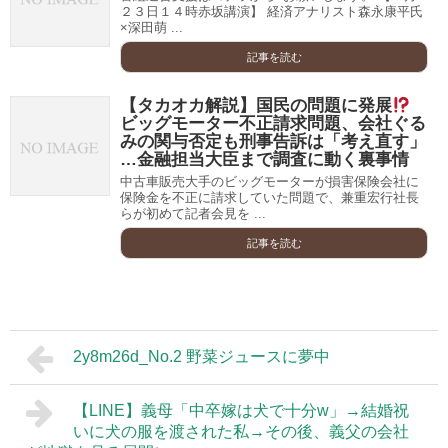
２３日１４時赤坂講演】 経済アナリスト森永康平氏
×深田萌 ...
記事を読む
【タカオカ解説】国民の問題に発展
ビッグモーター不正請求問題、会社ぐる
みの関与否定も刑事告訴は「考え直す」
…金融担当大臣まで調査に動く裏事情
中古車販売大手のビッグモーターが損害保険会社に
保険金を不正に請求していた問題で、兼重宏行社長
らが初めて記者会見を ...
記事を読む
2y8m26d_No.2 野菜ジュースに夢中
【LINE】義母「中卒嫁は犬で十分w」→結婚祝
いに犬の服を渡された私→その後、義父の会社