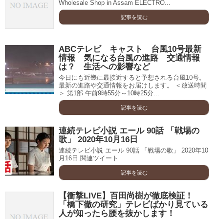
Wholesale Shop in Assam ELECTRO...
記事を読む
ABCテレビ キャスト 台風10号最新
情報 気になる台風の進路 交通情報
は？ 生活への影響など
今日にも近畿に最接近すると予想される台風10号。
最新の進路や交通情報をお届けします。 ＜放送時間
＞ 第1部 午前9時55分～10時25分...
記事を読む
連続テレビ小説 エール 90話 「戦場の
歌」 2020年10月16日
連続テレビ小説 エール 90話 「戦場の歌」 2020年10
月16日.関連ツイート
記事を読む
【衝撃LIVE】百田尚樹が徹底検証！
「橋下徹の研究」テレビばかり見ている
人が知ったら腰を抜かします！