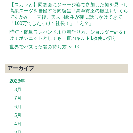
【スカッと】同窓会にジャージ姿で参加した俺を見下し
高級スーツを自慢する同級生「高卒貧乏の服はおいくら
ですかw」→直後、美人同級生が俺に話しかけてきて
「100万でしたっけ？社長！」「え？」
時短・簡単ワンハンドル巾着作り方、ショルダー紐を付
けてポシェットとしても！百均キルト1枚使い切り
世界でバズった箸の持ち方Lv.100
アーカイブ
2026年
8月
7月
6月
5月
4月
3月