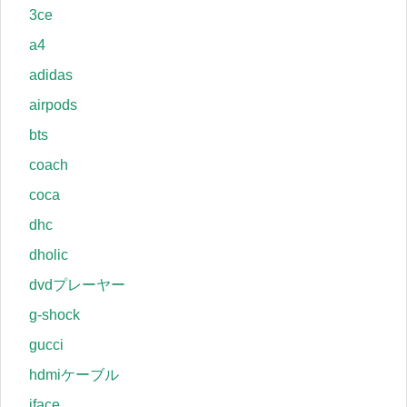
3ce
a4
adidas
airpods
bts
coach
coca
dhc
dholic
dvdプレーヤー
g-shock
gucci
hdmiケーブル
iface