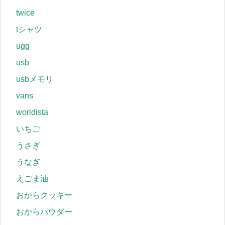
twice
tシャツ
ugg
usb
usbメモリ
vans
worldista
いちご
うさぎ
うなぎ
えごま油
おからクッキー
おからパウダー