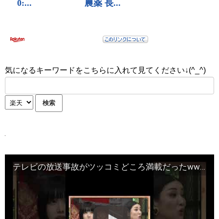
気になるキーワードをこちらに入れて見てください↓(^_^)
テレビの放送事故がツッコミどころ満載だったwww #tiktok #アニメ#テレビ#クイズ #漫画 #shorts