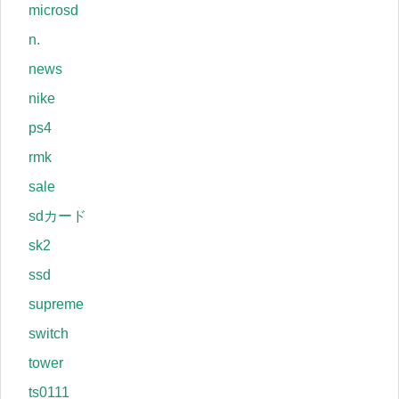
microsd
n.
news
nike
ps4
rmk
sale
sdカード
sk2
ssd
supreme
switch
tower
ts0111