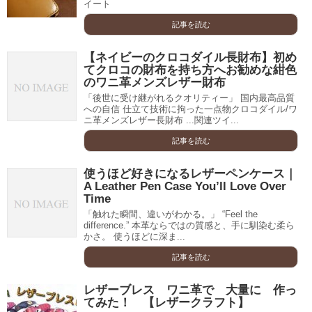
イート
記事を読む
【ネイビーのクロコダイル長財布】初め
てクロコの財布を持ち方へお勧めな紺色
のワニ革メンズレザー財布
「後世に受け継がれるクオリティー」 国内最高品質
への自信 仕立て技術に拘った一点物クロコダイル/ワ
ニ革メンズレザー長財布 ...関連ツイ...
記事を読む
使うほど好きになるレザーペンケース｜
A Leather Pen Case You’ll Love Over
Time
「触れた瞬間、違いがわかる。」 “Feel the
difference.” 本革ならではの質感と、手に馴染む柔ら
かさ。 使うほどに深ま...
記事を読む
レザーブレス ワニ革で 大量に 作っ
てみた！ 【レザークラフト】