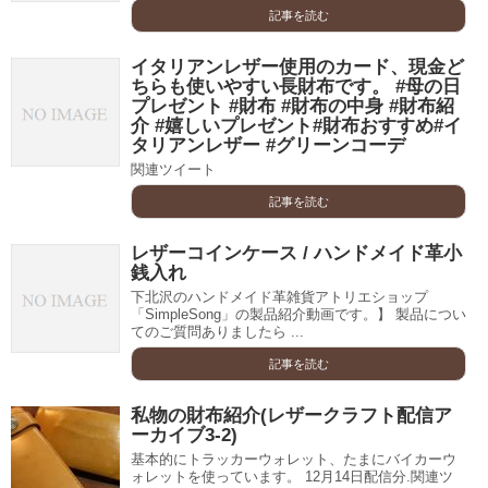
記事を読む
イタリアンレザー使用のカード、現金ど
ちらも使いやすい長財布です。 #母の日
プレゼント #財布 #財布の中身 #財布紹
介 #嬉しいプレゼント#財布おすすめ#イ
タリアンレザー #グリーンコーデ
関連ツイート
記事を読む
レザーコインケース / ハンドメイド革小
銭入れ
下北沢のハンドメイド革雑貨アトリエショップ
「SimpleSong」の製品紹介動画です。】 製品につい
てのご質問ありましたら ...
記事を読む
私物の財布紹介(レザークラフト配信ア
ーカイブ3-2)
基本的にトラッカーウォレット、たまにバイカーウ
ォレットを使っています。 12月14日配信分.関連ツ