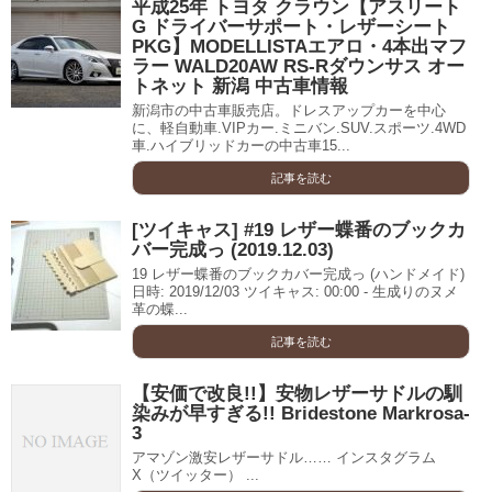
平成25年 トヨタ クラウン【アスリート
G ドライバーサポート・レザーシート
PKG】MODELLISTAエアロ・4本出マフ
ラー WALD20AW RS-Rダウンサス オー
トネット 新潟 中古車情報
新潟市の中古車販売店。ドレスアップカーを中心
に、軽自動車.VIPカー.ミニバン.SUV.スポーツ.4WD
車.ハイブリッドカーの中古車15...
記事を読む
[ツイキャス] #19 レザー蝶番のブックカ
バー完成っ (2019.12.03)
19 レザー蝶番のブックカバー完成っ (ハンドメイド)
日時: 2019/12/03 ツイキャス: 00:00 - 生成りのヌメ
革の蝶...
記事を読む
【安価で改良!!】安物レザーサドルの馴
染みが早すぎる!! Bridestone Markrosa-
3
アマゾン激安レザーサドル…… インスタグラム
X（ツイッター） ...