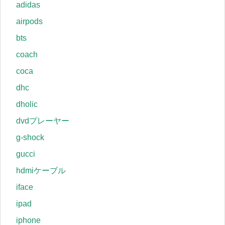
adidas
airpods
bts
coach
coca
dhc
dholic
dvdプレーヤー
g-shock
gucci
hdmiケーブル
iface
ipad
iphone