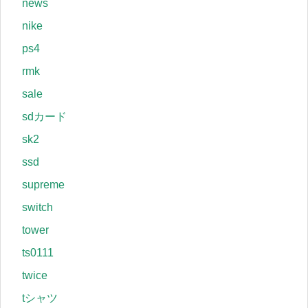
news
nike
ps4
rmk
sale
sdカード
sk2
ssd
supreme
switch
tower
ts0111
twice
tシャツ