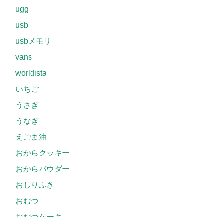
ugg
usb
usbメモリ
vans
worldista
いちご
うさぎ
うなぎ
えごま油
おからクッキー
おからパウダー
おしりふき
おむつ
おむつケーキ