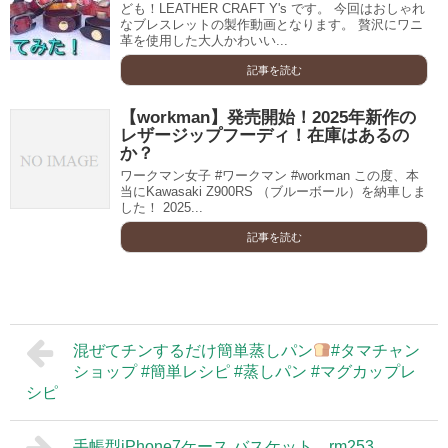
ども！LEATHER CRAFT Y's です。 今回はおしゃれ
なブレスレットの製作動画となります。 贅沢にワニ
革を使用した大人かわいい...
記事を読む
【workman】発売開始！2025年新作の
レザージップフーディ！在庫はあるの
か？
ワークマン女子 #ワークマン #workman この度、本
当にKawasaki Z900RS （ブルーボール）を納車しま
した！ 2025...
記事を読む
混ぜてチンするだけ簡単蒸しパン
#タマチャン
ショップ #簡単レシピ #蒸しパン #マグカップレ
シピ
手帳型iPhone7ケース バスケット rm253