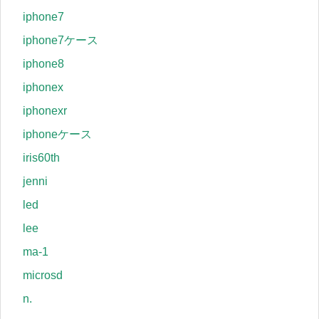
iphone7
iphone7ケース
iphone8
iphonex
iphonexr
iphoneケース
iris60th
jenni
led
lee
ma-1
microsd
n.